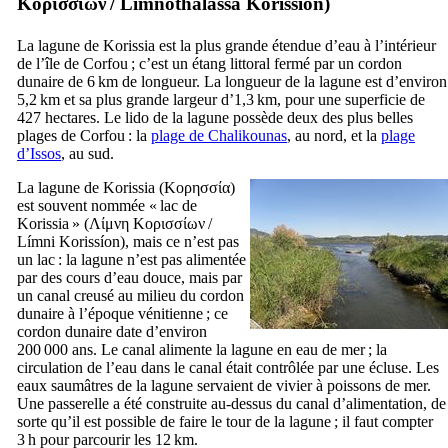
Κορισσίων
/
Limnothálassa Korissíon
)
La lagune de Korissia est la plus grande étendue d’eau à l’intérieur
de l’île de Corfou ; c’est un étang littoral fermé par un cordon
dunaire de 6 km de longueur. La longueur de la lagune est d’environ
5,2 km et sa plus grande largeur d’1,3 km, pour une superficie de
427 hectares. Le
lido
de la lagune possède deux des plus belles
plages de Corfou : la
plage de Chalikounas
, au nord, et la
plage
d’Issos
, au sud.
La lagune de Korissia (
Κορησσία
)
est souvent nommée « lac de
Korissia » (
Λίμνη Κορισσίων
/
Límni Korissíon
), mais ce n’est pas
un lac : la lagune n’est pas alimentée
par des cours d’eau douce, mais par
un canal creusé au milieu du cordon
dunaire à l’époque vénitienne ; ce
cordon dunaire date d’environ
200 000 ans. Le canal alimente la lagune en eau de mer ; la
circulation de l’eau dans le canal était contrôlée par une écluse. Les
eaux saumâtres de la lagune servaient de vivier à poissons de mer.
Une passerelle a été construite au-dessus du canal d’alimentation, de
sorte qu’il est possible de faire le tour de la lagune ; il faut compter
3 h pour parcourir les 12 km.