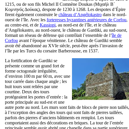
1215, ou de son fils Michel
II
Comnène Doukas (
Μιχαήλ Β΄
Κομνηνός Δούκας
), despote de 1230 à 1268. Les despotes d’Épire
firent également construire le
château d’Angélokastro
dans le nord-
ouest de l’île. Avec les
forteresses byzantines antérieures de Corfou
,
au centre-est, et de
Kassiopi
, au nord-est de l’île, et le château
d’Angélokastro, au nord-ouest, le château de Gardiki, au sud-ouest,
formait un réseau de défense qui contrôlait l’ensemble de l’
île de
Corfou
avant l’époque vénitienne. Le château de Gardiki semble
avoir été abandonné au
XVIe
siècle, peut-être après l’invasion de
l’île par les Turcs du corsaire Barberousse, en 1537.
La fortification de Gardiki se
présente comme un grand fort de
forme octogonale irrégulière,
d’environ 100 m par 60 m, avec une
tour carrée dans chaque angle ; les
huit tours sont reliées par une
courtine. Deux des tours
protégeaient les portes d’entrée : la
porte principale au sud-est et une
autre porte au nord. Les murs sont faits de blocs de pierre non taillés
à l’exception des angles des tours qui sont faits de pierres taillées,
parfois des pierres d’anciens bâtiments en remploi. Les tours
comportaient aussi des décorations en briques. La tour de l’entrée
principale semble avoir abrité une chapelle dans sa partie supérieure,