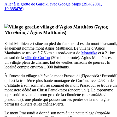
Aller à la grotte de Gardiki avec Google Maps (39.482081,
19.885476)
.
Le village d’Agios Matthéos (
Άγιος
Ματθαίος
/
Ágios Matthaíos
)
Saint-Matthieu est situé au pied du flanc nord-est du mont Prassoudi
également nommé mont Agios Matthaios. Le village d’Agios
Matthaios se trouve à 7,5 km au nord-ouest de
Moraïtika
et à 21 km
au sud de la
ville de Corfou
(30 min de route). Agios Matthéos est
un village plein de charme, fait de vieilles maisons de pierres ; la
localité compte environ 1 000 habitants.
À l’ouest du village s’élève le mont Prassoudi (
Πρασούδι
/
Prasoúdi
qui est la troisième plus haute montagne de Corfou, avec 463 m de
d’altitude à son sommet ; au sommet du mont Prassoudi se trouve un
monastère dédié au Christ Pantokrator (encore un !). Le toponyme
«
prasoúdi
» vient du nom grec de la ciboulette (
πρασουλίδα
/
prasoulída
), une plante qui pousse sur les pentes de la montagne,
parmi les oliviers et les chênes-verts.
Le mont Prassoudi a donné son nom à une petite plage (
παραλία