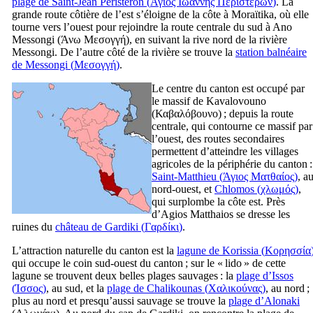
plage de Saint-Jean Péristéron (
Άγιος Ιωάννης Περιστερών
)
. La
grande route côtière de l’est s’éloigne de la côte à Moraïtika, où elle
tourne vers l’ouest pour rejoindre la route centrale du sud à Ano
Messongi (
Άνω Μεσογγή
), en suivant la rive nord de la rivière
Messongi. De l’autre côté de la rivière se trouve la
station balnéaire
de Messongi (
Μεσογγή
)
.
Le centre du canton est occupé par
le massif de Kavalovouno
(
Καβαλόβουνο
) ; depuis la route
centrale, qui contourne ce massif par
l’ouest, des routes secondaires
permettent d’atteindre les villages
agricoles de la périphérie du canton :
Saint-Matthieu (
Άγιος Ματθαίος
)
, a
nord-ouest, et
Chlomos (
χλωμός
)
,
qui surplombe la côte est. Près
d’Agios Matthaios se dresse les
ruines du
château de Gardiki (
Γαρδίκι
)
.
L’attraction naturelle du canton est la
lagune de Korissia (
Κορησσία
qui occupe le coin sud-ouest du canton ; sur le «
lido
» de cette
lagune se trouvent deux belles plages sauvages : la
plage d’Issos
(
Ίσσος
)
, au sud, et la
plage de Chalikounas (
Χαλικούνας
)
, au nord ;
plus au nord et presqu’aussi sauvage se trouve la
plage d’Alonaki