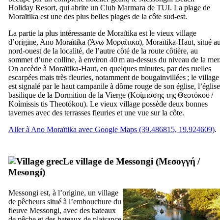
Holiday Resort
, qui abrite un Club Marmara de TUI. La plage de
Moraïtika est une des plus belles plages de la côte sud-est.
La partie la plus intéressante de Moraïtika est le vieux village
d’origine, Ano Moraïtika (
Άνω Μοραΐτικα
), Moraïtika-Haut, situé a
nord-ouest de la localité, de l’autre côté de la route côtière, au
sommet d’une colline, à environ 40 m au-dessus du niveau de la mer
On accède à Moraïtika-Haut, en quelques minutes, par des ruelles
escarpées mais très fleuries, notamment de bougainvillées ; le village
est signalé par le haut campanile à dôme rouge de son église, l’église
basilique de la Dormition de la Vierge (
Κοίμισσης της Θεοτόκου
/
Koímissis tis Theotókou
). Le vieux village possède deux bonnes
tavernes avec des terrasses fleuries et une vue sur la côte.
Aller à Ano Moraïtika avec Google Maps (39.486815, 19.924609)
.
Le village de Messongi (
Μεσογγή
/
Mesongí
)
Messongi est, à l’origine, un village
de pêcheurs situé à l’embouchure du
fleuve Messongi, avec des bateaux
de pêche et des bateaux de plaisance