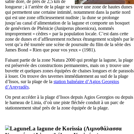
sable doré, de près de 2,5 km de
longueur ; à l’arrière de la plage se trouve une zone de hautes dunes
qui permettent une certaine intimité, notamment dans la partie nord
qui est une zone officieusement nudiste ; la dune se prolonge
jusqu’au canal d’alimentation de la lagune et comporte un bosquet
de genévriers de Phénicie (
Juniperus phoenicea
), nommés
improprement « cèdres » par la population locale. C’est dans cette
zone de dunes et d’affleurement rocheux étrangement sculptés par le
vent qu’a été tournée une scène de poursuite du film de la série des
James Bond
«
Rien que pour vos yeux
» (1981).
Faisant partie de la zone Natura 2000 qui protège la lagune, la plage
est préservée des constructions permanentes, mais on y trouve une
buvette et quelques zones équipées de chaises longues et de parasols
à louer. On trouve des tavernes immédiatement au sud de la plage
d’Issos, sur la plage de la
station balnéaire d’Agios Georgios
d’Argyradès
.
On peut accéder à la plage d’Issos depuis Agios Georgios ou depuis
le hameau de Linia, d’où une piste fléchée conduit à un parc de
stationnement situé près de la zone équipée de la plage.
La lagune de Korissia (
Λιμνοθάλασσα