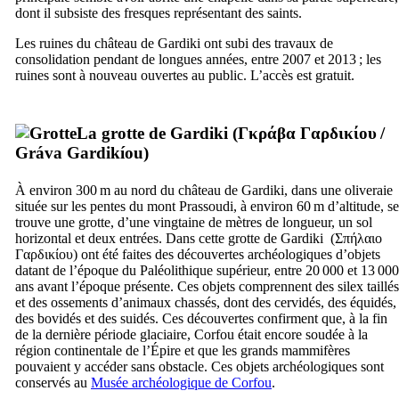
dont il subsiste des fresques représentant des saints.
Les ruines du château de Gardiki ont subi des travaux de
consolidation pendant de longues années, entre 2007 et 2013 ; les
ruines sont à nouveau ouvertes au public. L’accès est gratuit.
La grotte de Gardiki (
Γκράβα Γαρδικίου
/
Gráva Gardikíou
)
À environ 300 m au nord du château de Gardiki, dans une oliveraie
située sur les pentes du mont Prassoudi, à environ 60 m d’altitude, se
trouve une grotte, d’une vingtaine de mètres de longueur, un sol
horizontal et deux entrées. Dans cette grotte de Gardiki (
Σπήλαιο
Γαρδικίου
) ont été faites des découvertes archéologiques d’objets
datant de l’époque du Paléolithique supérieur, entre 20 000 et 13 000
ans avant l’époque présente. Ces objets comprennent des silex taillés
et des ossements d’animaux chassés, dont des cervidés, des équidés,
des bovidés et des suidés. Ces découvertes confirment que, à la fin
de la dernière période glaciaire, Corfou était encore soudée à la
région continentale de l’Épire et que les grands mammifères
pouvaient y accéder sans obstacle. Ces objets archéologiques sont
conservés au
Musée archéologique de Corfou
.