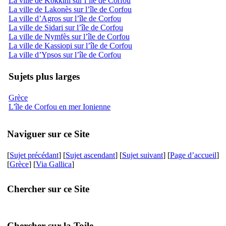
La ville de Kokkini sur l’île de Corfou
La ville de Lakonès sur l’île de Corfou
La ville d’Agros sur l’île de Corfou
La ville de Sidari sur l’île de Corfou
La ville de Nymfès sur l’île de Corfou
La ville de Kassiopi sur l’île de Corfou
La ville d’Ypsos sur l’île de Corfou
Sujets plus larges
Grèce
L'île de Corfou en mer Ionienne
Naviguer sur ce Site
[
Sujet précédant
] [
Sujet ascendant
] [
Sujet suivant
] [
Page d’accueil
]
[
Grèce
] [
Via Gallica
]
Chercher sur ce Site
Chercher sur la Toile