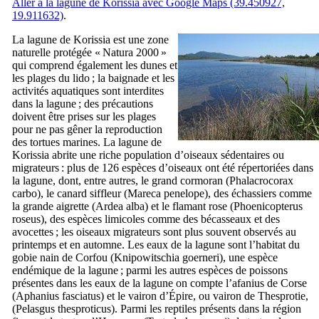
Aller à la lagune de Korissia avec Google Maps (39.450927,
19.911632)
.
La lagune de Korissia est une zone
naturelle protégée « Natura 2000 »
qui comprend également les dunes et
les plages du
lido
; la baignade et les
activités aquatiques sont interdites
dans la lagune ; des précautions
doivent être prises sur les plages
pour ne pas gêner la reproduction
des tortues marines. La lagune de
Korissia abrite une riche population d’oiseaux sédentaires ou
migrateurs : plus de 126 espèces d’oiseaux ont été répertoriées dans
la lagune, dont, entre autres, le grand cormoran (
Phalacrocorax
carbo
), le canard siffleur (
Mareca penelope
), des échassiers comme
la grande aigrette (
Ardea alba
) et le flamant rose (
Phoenicopterus
roseus
), des espèces limicoles comme des bécasseaux et des
avocettes ; les oiseaux migrateurs sont plus souvent observés au
printemps et en automne. Les eaux de la lagune sont l’habitat du
gobie nain de Corfou (
Knipowitschia goerneri
), une espèce
endémique de la lagune ; parmi les autres espèces de poissons
présentes dans les eaux de la lagune on compte l’afanius de Corse
(
Aphanius fasciatus
) et le vairon d’Épire, ou vairon de Thesprotie,
(
Pelasgus thesproticus
). Parmi les reptiles présents dans la région