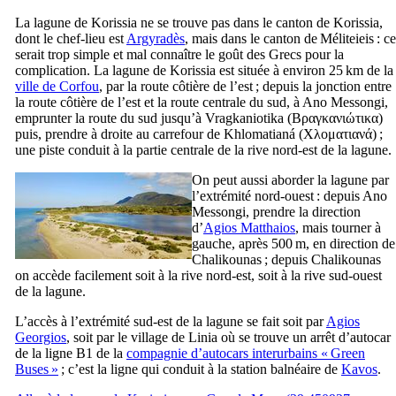
La lagune de Korissia ne se trouve pas dans le canton de Korissia,
dont le chef-lieu est
Argyradès
, mais dans le canton de Méliteieis : ce
serait trop simple et mal connaître le goût des Grecs pour la
complication. La lagune de Korissia est située à environ 25 km de la
ville de Corfou
, par la route côtière de l’est ; depuis la jonction entre
la route côtière de l’est et la route centrale du sud, à Ano Messongi,
emprunter la route du sud jusqu’à Vragkaniotika (
Βραγκανιώτικα
)
puis, prendre à droite au carrefour de Khlomatianá (
Χλοματιανά
) ;
une piste conduit à la partie centrale de la rive nord-est de la lagune.
On peut aussi aborder la lagune par
l’extrémité nord-ouest : depuis Ano
Messongi, prendre la direction
d’
Agios Matthaios
, mais tourner à
gauche, après 500 m, en direction de
Chalikounas ; depuis Chalikounas
on accède facilement soit à la rive nord-est, soit à la rive sud-ouest
de la lagune.
L’accès à l’extrémité sud-est de la lagune se fait soit par
Agios
Georgios
, soit par le village de Linia où se trouve un arrêt d’autocar
de la ligne B1 de la
compagnie d’autocars interurbains «
Green
Buses
»
; c’est la ligne qui conduit à la station balnéaire de
Kavos
.