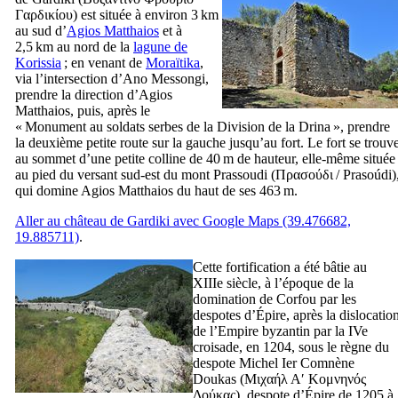
Γαρδικίου
) est située à environ 3 km
au sud d’
Agios Matthaios
et à
2,5 km au nord de la
lagune de
Korissia
; en venant de
Moraïtika
,
via l’intersection d’Ano Messongi,
prendre la direction d’Agios
Matthaios, puis, après le
« Monument au soldats serbes de la Division de la Drina », prendre
la deuxième petite route sur la gauche jusqu’au fort. Le fort se trouv
au sommet d’une petite colline de 40 m de hauteur, elle-même située
au pied du versant sud-est du mont Prassoudi (
Πρασούδι
/
Prasoúdi
)
qui domine Agios Matthaios du haut de ses 463 m.
Aller au château de Gardiki avec Google Maps (39.476682,
19.885711)
.
Cette fortification a été bâtie au
XIIIe
siècle, à l’époque de la
domination de Corfou par les
despotes d’Épire, après la dislocatio
de l’Empire byzantin par la
IVe
croisade, en 1204, sous le règne du
despote Michel
Ier
Comnène
Doukas (
Μιχαήλ Αʹ Κομνηνός
Δούκας
), despote d’Épire de 1205 à