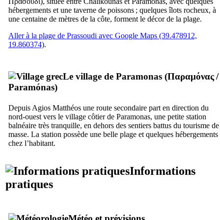
Πρασούδι
), située entre Chalikounas et Paramonas, avec quelques
hébergements et une taverne de poissons ; quelques îlots rocheux, à
une centaine de mètres de la côte, forment le décor de la plage.
Aller à la plage de Prassoudi avec Google Maps (39.478912,
19.860374)
.
Le village de Paramonas (
Παραμόνας
/
Paramónas
)
Depuis Agios Matthéos une route secondaire part en direction du
nord-ouest vers le village côtier de Paramonas, une petite station
balnéaire très tranquille, en dehors des sentiers battus du tourisme de
masse. La station possède une belle plage et quelques hébergements
chez l’habitant.
Informations
pratiques
Météo et prévisions