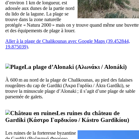
d’environ 1 km de longueur, est
adossée aux dunes de la partie nord
du
lido
de la lagune. La plage se
trouve dans la zone naturelle
protégée « Natura 2000 » mais on y trouve quand même une buvette
et des équipements de plage à louer.
Aller à la plage de Chalikounas avec Google Maps (39.452844,
19.875039)
.
La plage d’Alonaki (
Αλωνάκι
/
Alonáki
)
À 600 m au nord de la plage de Chalikounas, au pied des falaises
rougeâtres du cap de Gardiki (
Άκρα Γαρδίκι
/
Ákra Gardíki
), se
trouve la minuscule plage d’Alonaki ; il s’agit d’une plage de sable
parsemée de galets.
Les ruines du château de
Gardiki (
Κάστρο Γαρδικίου
/
Kástro Gardikíou
)
Les ruines de la forteresse byzantine
de Gardiki (
Βυζαντινό Φρούριο