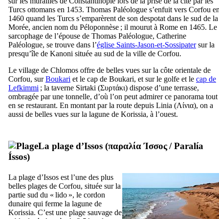
sur les murailles de Constantinople lors de la prise de la cité par les
Turcs ottomans en 1453. Thomas Paléologue s’enfuit vers Corfou e
1460 quand les Turcs s’emparèrent de son despotat dans le sud de la
Morée, ancien nom du Péloponnèse ; il mourut à Rome en 1465. Le
sarcophage de l’épouse de Thomas Paléologue, Catherine
Paléologue, se trouve dans l’
église Saints-Jason-et-Sossipater
sur la
presqu’île de Kanoni située au sud de la ville de Corfou.
Le village de Chlomos offre de belles vues sur la côte orientale de
Corfou, sur
Boukari
et le cap de Boukari, et sur le golfe et le
cap de
Lefkimmi
; la taverne Sirtaki (
Συρτάκι
) dispose d’une terrasse,
ombragée par une tonnelle, d’où l’on peut admirer ce panorama tout
en se restaurant. En montant par la route depuis Linia (
Λίνια
), on a
aussi de belles vues sur la lagune de Korissia, à l’ouest.
La plage d’Issos (
παραλία Ίσσος
/
Paralía
Íssos
)
La plage d’Issos est l’une des plus
belles plages de Corfou, située sur la
partie sud du «
lido
», le cordon
dunaire qui ferme la lagune de
Korissia. C’est une plage sauvage de