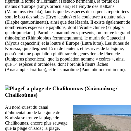
figurent la tortue d’Hermann (
Testudo hermanni
), la tortue des
marais d’Europe (
Emys orbicularis
) et l’émyde des Balkans
(
Mauremys rivulata
), tandis que les espèces de serpents répertoriées
sont le boa des sables (
Eryx jaculus
) et la couleuvre à quatre raies
(
Elaphe quatuorlineata
), ainsi que des lézards. Il existe également de
nombreuses espèces de papillons, dont l’écaille chinée (
Euplagia
quadripunctaria
). Parmi les mammifères présents, on trouve le grand
rhinolophe (
Rhinolophus ferrumequinum
), le murin de Capaccini
(
Myotis capaccinii
) et la loutre d’Europe (
Lutra lutra
). Les dunes de
Korissia, qui atteignent 15 m de hauteur, et les rives de la lagune,
possèdent une population plutôt rare de genévriers de Phénicie
(
Juniperus phoenicea
), que la population nomme « cèdres », ainsi
que 14 espèces d’orchidées, dont l’orchis à fleurs lâches
(
Anacamptis laxiflora
), et le lis maritime (
Pancratium maritimum
).
La plage de Chalikounas (
Χαλικούνας
/
Chalikoúnas
)
Au nord-ouest du canal
d’alimentation de la lagune de
Korissia se trouve la plage de
Chalikounas, encore plus sauvage
que la plage d’Issos ; la plage,