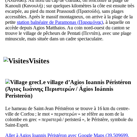
(
Αλωνάκι
). Au nord du cap de Gardiki, on rencontre la plage de
Kanouli (
Κανουλή
) ; sur quelques kilomètres la côte est ensuite très
escarpée, au pied du mont Prassoudi (
Πρασούδι
), sans plages
accessibles. Après le massif montagneux, on arrive à la plage de la
petite
station balnéaire de Paramonas (
Παραμόνας
)
, à laquelle on
accède depuis Agios Matthaios. Au coin nord-ouest du canton se
trouve le village de pêcheurs de Pentati (
Πεντάτι
), avec une plage
minuscule, mais située dans un cadre spectaculaire.
Visites
Le village d’Agios Ioannis Péristéron
(
Άγιος Ιωάννης Περιστερών
/
Ágios Ioánnis
Peristerón
)
Le hameau de Saint-Jean Péristéron se trouve à 16 km du centre-
ville de Corfou ; le mot «
περιστερών
» se réfère au nom de la
colombe en grec «
περιστερά
/
peristerá
», le Péristère, symbole du
Saint-Esprit.
Aller à Agios Ioannis Péristéron avec Google Maps (39.509699,