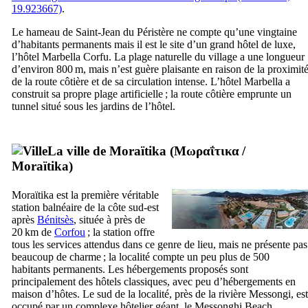
19.923667)
.
Le hameau de Saint-Jean du Péristère ne compte qu’une vingtaine
d’habitants permanents mais il est le site d’un grand hôtel de luxe,
l’hôtel
Marbella Corfu
. La plage naturelle du village a une longueur
d’environ 800 m, mais n’est guère plaisante en raison de la proximit
de la route côtière et de sa circulation intense. L’hôtel Marbella a
construit sa propre plage artificielle ; la route côtière emprunte un
tunnel situé sous les jardins de l’hôtel.
La ville de Moraïtika (
Μωραΐτικα
/
Moraïtika
)
Moraïtika est la première véritable
station balnéaire de la côte sud-est
après
Bénitsès
, située à près de
20 km de
Corfou
; la station offre
tous les services attendus dans ce genre de lieu, mais ne présente pas
beaucoup de charme ; la localité compte un peu plus de 500
habitants permanents. Les hébergements proposés sont
principalement des hôtels classiques, avec peu d’hébergements en
maison d’hôtes. Le sud de la localité, près de la rivière Messongi, est
occupé par un complexe hôtelier géant, le
Messonghi Beach