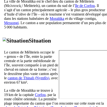
La ville de Moraïtika est le chef-lieu du canton de Méliteieis
(
Μελιτειείς
/
Meliteieís
), un canton du sud de l’
île de Corfou
. Il
s’agit d’un canton principalement agricole – le plus gros producteur
d’huile d’olive de l’île – où le tourisme n’est vraiment développé qu
dans les stations balnéaires de
Moraïtika
et du village contigu,
Messongi
. Le canton a une population permanente d’un peu plus de
5 000 habitants.
Situation
Le canton de Méliteieis occupe le
« genou » de l’île, entre la partie
centrale et la partie méridionale de
l’île, souvent comparée à un pied de
cheval en raison de sa forme ; c’est
le deuxième plus vaste canton après
le
canton de Thinali (Nymfès)
, avec
environ 67 km².
La ville de Moraïtika se trouve à
19 km de la capitale
Corfou
, par la
route côtière orientale. La première
plage importante du canton que l’on rencontre sur cette route est la