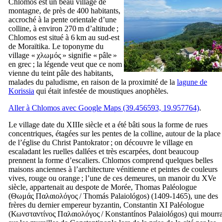
Chlomos est un beau village de
montagne, de près de 400 habitants,
accroché à la pente orientale d’une
colline, à environ 270 m d’altitude ;
Chlomos est situé à 6 km au sud-est
de Moraïtika. Le toponyme du
village «
χλωμός
» signifie « pâle »
en grec ; la légende veut que ce nom
vienne du teint pâle des habitants,
malades du paludisme, en raison de la proximité de la
lagune de
Korissia
qui était infestée de moustiques anophèles.
Aller à Chlomos avec Google Maps (39.456593, 19.957764)
.
Le village date du
XIIIe
siècle et a été bâti sous la forme de rues
concentriques, étagées sur les pentes de la colline, autour de la place
de l’église du Christ Pantokrator ; on découvre le village en
escaladant les ruelles dallées et très escarpées, dont beaucoup
prennent la forme d’escaliers. Chlomos comprend quelques belles
maisons anciennes à l’architecture vénitienne et peintes de couleurs
vives, rouge ou orange ; l’une de ces demeures, un manoir du
XVe
siècle, appartenait au despote de Morée, Thomas Paléologue
(
Θωμάς Παλαιολόγος
/
Thomás Palaiológos
) (1409-1465), une des
frères du dernier empereur byzantin, Constantin
XI
Paléologue
(
Κωνσταντίνος Παλαιολόγος
/
Konstantínos Palaiológos
) qui mourr