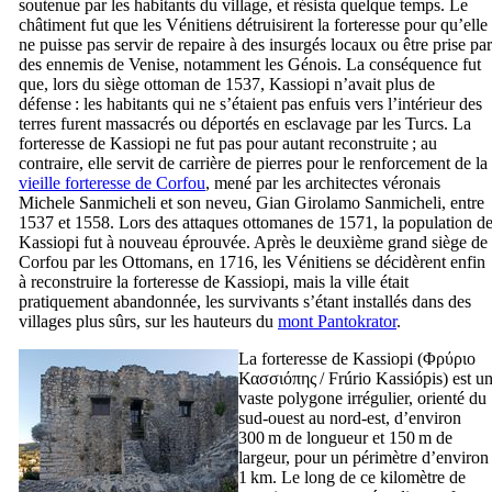
soutenue par les habitants du village, et résista quelque temps. Le
châtiment fut que les Vénitiens détruisirent la forteresse pour qu’elle
ne puisse pas servir de repaire à des insurgés locaux ou être prise par
des ennemis de Venise, notamment les Génois. La conséquence fut
que, lors du siège ottoman de 1537, Kassiopi n’avait plus de
défense : les habitants qui ne s’étaient pas enfuis vers l’intérieur des
terres furent massacrés ou déportés en esclavage par les Turcs. La
forteresse de Kassiopi ne fut pas pour autant reconstruite ; au
contraire, elle servit de carrière de pierres pour le renforcement de la
vieille forteresse de Corfou
, mené par les architectes véronais
Michele Sanmicheli
et son neveu,
Gian Girolamo Sanmicheli
, entre
1537 et 1558. Lors des attaques ottomanes de 1571, la population d
Kassiopi fut à nouveau éprouvée. Après le deuxième grand siège de
Corfou par les Ottomans, en 1716, les Vénitiens se décidèrent enfin
à reconstruire la forteresse de Kassiopi, mais la ville était
pratiquement abandonnée, les survivants s’étant installés dans des
villages plus sûrs, sur les hauteurs du
mont Pantokrator
.
La forteresse de Kassiopi (
Φρύριο
Κασσιόπης
/
Frúrio Kassiópis
) est u
vaste polygone irrégulier, orienté du
sud-ouest au nord-est, d’environ
300 m de longueur et 150 m de
largeur, pour un périmètre d’environ
1 km. Le long de ce kilomètre de