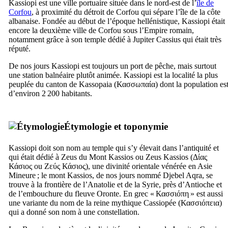
Kassiopi est une ville portuaire située dans le nord-est de l’
île de
Corfou
, à proximité du détroit de Corfou qui sépare l’île de la côte
albanaise. Fondée au début de l’époque hellénistique, Kassiopi était
encore la deuxième ville de Corfou sous l’Empire romain,
notamment grâce à son temple dédié à Jupiter Cassius qui était très
réputé.
De nos jours Kassiopi est toujours un port de pêche, mais surtout
une station balnéaire plutôt animée. Kassiopi est la localité la plus
peuplée du canton de Kassopaia (
Κασσωπαία
) dont la population es
d’environ 2 200 habitants.
Étymologie et toponymie
Kassiopi doit son nom au temple qui s’y élevait dans l’antiquité et
qui était dédié à Zeus du Mont Kassios ou Zeus Kassios (
Δίας
Κάσιος
ou
Ζεύς Κάσιος
), une divinité orientale vénérée en Asie
Mineure ; le mont Kassios, de nos jours nommé
Djebel Aqra
, se
trouve à la frontière de l’Anatolie et de la Syrie, près d’Antioche et
de l’embouchure du fleuve Oronte. En grec «
Κασσιόπη
» est aussi
une variante du nom de la reine mythique Cassiopée (
Κασσιόπεια
)
qui a donné son nom à une constellation.