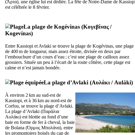
(
Άρτα
), une église lui est dédiée. La fête de Notre-Dame de Kassiop
est célébrée le 8 février.
La plage de Kogévinas (
Κογεβίνας
/
Kogevínas
)
Entre Kassiopi et Avlaki se trouve la plage de Kogévinas, une plage
de 400 m de longueur, mais assez étroite, divisée en deux par
l’embouchure d’un cours d’eau ; c’est une plage de cailloux assez
grossiers. Située un peu à l’écart de la route côtière, cette plage est
calme et n’est jamais bondée.
La plage d’Avlaki (
Αυλάκι
/
Auláki
)
À environ 2 km au sud-est de
Kassiopi, et à 36 km au nord-est de
Corfou, se trouve la plage d’Avlaki.
La plage d’Avlaki (
Παράλια
Αυλάκι
) est blottie au fond d’une
baie en forme de fer à cheval, la baie
de Bolana (
Όρμος Μπολάνα
), entre
les promontoires boisés du cap de