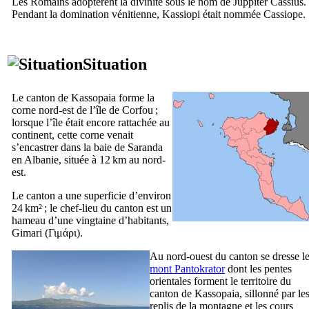
Les Romains adoptèrent la divinité sous le nom de
Juppiter Cassius
.
Pendant la domination vénitienne, Kassiopi était nommée
Cassiope
.
Situation
Le canton de Kassopaia forme la
corne nord-est de l’île de Corfou ;
lorsque l’île était encore rattachée au
continent, cette corne venait
s’encastrer dans la baie de Saranda
en Albanie, située à 12 km au nord-
est.
Le canton a une superficie d’environ
24 km² ; le chef-lieu du canton est un
hameau d’une vingtaine d’habitants,
Gimari (
Γιμάρι
).
Au nord-ouest du canton se dresse l
mont Pantokrator
dont les pentes
orientales forment le territoire du
canton de Kassopaia, sillonné par le
replis de la montagne et les cours