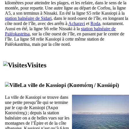
kilomètres pour atteindre les plages, et les refaire, dans le sens de la
montée, pour repartir. Une autre ligne au départ de Corfou, la ligne
A5, a son terminus à Nissaki. En été la ligne S5 relie Kassiopi à la
station balnéaire de Sidari
, dans le nord-ouest de l’île, en longeant la
côte nord de l’île, avec des arrêts à
Acharavi
et
Roda
, notamment.
Aussi en été, la ligne S6 relie Nissaki à la
station balnéaire de
Paléokastritsa
, sur la côte ouest de l’île, en passant par le centre de
l’île. La ligne S8 relie Kassiopi à cette même station de
Paléokastritsa, mais par la côte nord.
Visites
La ville de Kassiopi (
Κασσιόπη
/
Kassiópi
)
La ville de Kassiopi se trouve dans
une petite presqu’île qui se termine
par le cap de Kassiopi (
Άκρα
Κασσιόπης
) ; depuis la station
balnéaire on a de belles vues sur les
montagnes de l’Épire et de la côte
albanaise. Kassiopi n’est qu’à 6 km