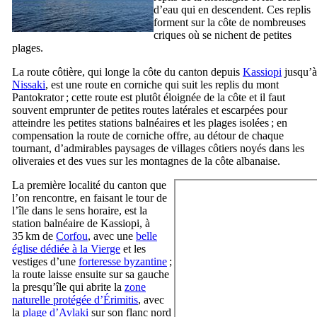
d’eau qui en descendent. Ces replis
forment sur la côte de nombreuses
criques où se nichent de petites
plages.
La route côtière, qui longe la côte du canton depuis
Kassiopi
jusqu’à
Nissaki
, est une route en corniche qui suit les replis du mont
Pantokrator ; cette route est plutôt éloignée de la côte et il faut
souvent emprunter de petites routes latérales et escarpées pour
atteindre les petites stations balnéaires et les plages isolées ; en
compensation la route de corniche offre, au détour de chaque
tournant, d’admirables paysages de villages côtiers noyés dans les
oliveraies et des vues sur les montagnes de la côte albanaise.
La première localité du canton que
l’on rencontre, en faisant le tour de
l’île dans le sens horaire, est la
station balnéaire de Kassiopi, à
35 km de
Corfou
, avec une
belle
église dédiée à la Vierge
et les
vestiges d’une
forteresse byzantine
;
la route laisse ensuite sur sa gauche
la presqu’île qui abrite la
zone
naturelle protégée d’Érimitis
, avec
la
plage d’Avlaki
sur son flanc nord