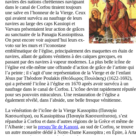
navires des nations chrétiennes naviguant
dans le canal de Corfou tiraient toujours
une salve en l’honneur de la Vierge. Ceux
qui avaient survécu au naufrage de leurs
navires au large des caps Kassiopi et
Varvara présentaient leur action de grâces
au sanctuaire de la Panagia Kassiopitissa.
On peut encore voir aujourd’hui leurs ex-
voto sur les murs et l’iconostase
emblématique de l’église, principalement des maquettes en étain de
navires, allant de galions vénitiens à des caïques grecques, en
passant par des navires à vapeur modernes. La plus belle icône de
l’église est elle-même une offrande d’action de grâce de l’artiste qui
l’a peinte ; il s’agit d’une représentation de la Vierge et de l’enfant
Jésus par Théodore Poulakis (
Θεόδωρος Πουλάκης
) (1622-1692),
qui a présenté l’icône à l’église en 1670 après avoir survécu à un
naufrage dans le canal de Corfou. L’icône devint rapidement réputée
pour ses pouvoirs miraculeux. Une restauration de l’église a
également révélé, dans l’abside, une belle fresque vénitienne.
La vénération de l’icône de la Vierge Kassopitra (
Παναγία
Κασσωπίτρα
), ou Kassiopitissa (
Παναγία Κασσιοπίτισσα
), s’est
répandue à Corfou et dans d’autres régions de la Grèce et même de
l’Albanie ; sur la
presqu’île de Kanoni
, au sud de Corfou, se trouve
un autre monastère dédié à Notre-Dame Kassopitra ; en Épire, à Art