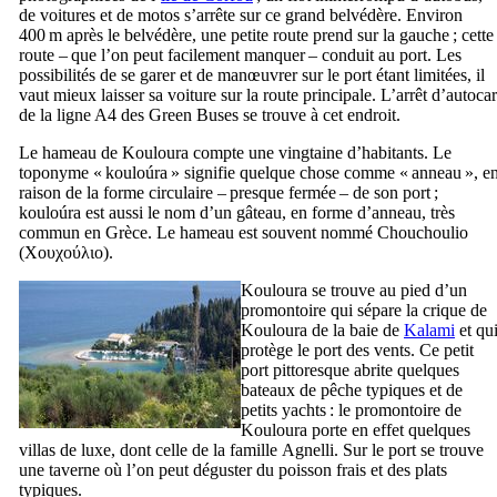
de voitures et de motos s’arrête sur ce grand belvédère. Environ
400 m après le belvédère, une petite route prend sur la gauche ; cette
route – que l’on peut facilement manquer – conduit au port. Les
possibilités de se garer et de manœuvrer sur le port étant limitées, il
vaut mieux laisser sa voiture sur la route principale. L’arrêt d’autocar
de la ligne A4 des
Green Buses
se trouve à cet endroit.
Le hameau de Kouloura compte une vingtaine d’habitants. Le
toponyme «
kouloúra
» signifie quelque chose comme « anneau », e
raison de la forme circulaire – presque fermée – de son port ;
kouloúra
est aussi le nom d’un gâteau, en forme d’anneau, très
commun en Grèce. Le hameau est souvent nommé Chouchoulio
(
Χουχούλιο
).
Kouloura se trouve au pied d’un
promontoire qui sépare la crique de
Kouloura de la baie de
Kalami
et qu
protège le port des vents. Ce petit
port pittoresque abrite quelques
bateaux de pêche typiques et de
petits yachts : le promontoire de
Kouloura porte en effet quelques
villas de luxe, dont celle de la famille
Agnelli
. Sur le port se trouve
une taverne où l’on peut déguster du poisson frais et des plats
typiques.