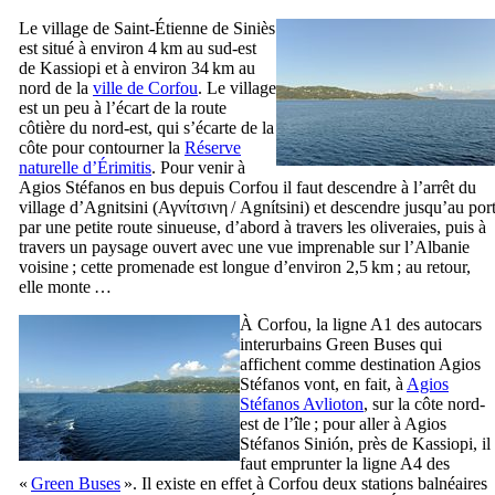
Le village de Saint-Étienne de Siniès
est situé à environ 4 km au sud-est
de Kassiopi et à environ 34 km au
nord de la
ville de Corfou
. Le village
est un peu à l’écart de la route
côtière du nord-est, qui s’écarte de la
côte pour contourner la
Réserve
naturelle d’Érimitis
. Pour venir à
Agios Stéfanos en bus depuis Corfou il faut descendre à l’arrêt du
village d’Agnitsini (
Αγνίτσινη
/
Agnítsini
) et descendre jusqu’au por
par une petite route sinueuse, d’abord à travers les oliveraies, puis à
travers un paysage ouvert avec une vue imprenable sur l’Albanie
voisine ; cette promenade est longue d’environ 2,5 km ; au retour,
elle monte …
À Corfou, la ligne A1 des autocars
interurbains
Green Buses
qui
affichent comme destination Agios
Stéfanos vont, en fait, à
Agios
Stéfanos Avlioton
, sur la côte nord-
est de l’île ; pour aller à Agios
Stéfanos Sinión, près de Kassiopi, il
faut emprunter la ligne A4 des
«
Green Buses
». Il existe en effet à Corfou deux stations balnéaires