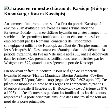
Le château de Kassiopi (
Κάστρο
Κασσιώπης
/
Kástro Kassiópis
)
Au sommet d’un promontoire situé à l’est du port de Kassiopi, à
environ 20 m d’altitude, s’élèvent les ruines d’une ancienne
forteresse féodale, nommée château byzantin ou château angevin. Il
semble que les premières fortifications aient été construites à cet
emplacement par les Romains, conscients de l’importance
stratégique et militaire de Kassiopi, au début de l’Empire romain, au
Ier
siècle après JC. Des ostraca en céramique datant du début de la
période byzantine, du
IVe
au
VIIe
siècle après JC, ont été découvert
dans les ruines. Ces premières fortifications furent détruites par les
Wisigoths en 577, quand ils assiégèrent le port de Kassiopi.
Un nouveau château fut construit sous le règne de l’empereur
byzantin Maurice (
Flavius Mauricius Tiberius Augustus
,
Φλάβιος
Μαυρίκιος Τιβέριος Αΰγουστος
) (règne de 582 à 602 après JC). De
pièces de monnaie en bronze des règnes des empereurs byzantins
Maurice et Basile
II
(
Βασίλειος Β΄ Βουλγαροκτόνος
) (règne de 976
à 1025) ont été découvertes pendant les fouilles dans les deux tours
adjacentes à la porte principale ainsi que dans une troisième tour au
nord de la porte principale.