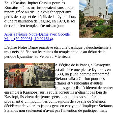
Zeus Kassios, Jupiter Cassius pour les
Romains, où les marins devaient sans doute
rendre grâce au dieu d’avoir échapper aux
périls des caps et des récifs de la région. Lors
d’une restauration de l’église, en 1970, le sol
de cet ancien temple a été mis au jour.
Aller à l’église Notre-Dame avec Google
Maps (39.790061, 19.921614)
.
L’église Notre-Dame primitive était une basilique paléochrétienne à
trois nefs, édifiée sur les ruines du temple antique au début de la
période byzantine, au
Ve
ou au
VIe
siècle.
À l’église de la Panagia Kassopitra
est attachée une pieuse légende : en
1530, un jeune homme prénommé
Stefanos alla à Corfou pour des
affaires et y rencontra d’autres
jeunes gens ; ils décidèrent de rentrer
ensemble à Kassiopi ; sur la route, lorsqu’ils n’étaient pas loin de
Kassiopi, ils virent des jeunes gens portant des sacs de farine
provenant d’un moulin ; les compagnons de voyage de Stefanos
décidèrent de voler les jeunes gens en essayant d’impliquer Stefanos
Stefanos non seulement n’avait pas l’intention de participer, mais