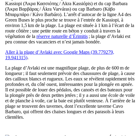
Kassiopi (
Άκρα Κασσιόπης
/
Akra Kassiópis
) et du cap Barbara
(
Άκρα Βαρβάρας
/
Ákra Varváras
) ou cap Barbaro (
Κάβο
Μπαρμπάρο
/
Kávo Barbáro
). L’arrêt d’autocar de la ligne A4 des
Green Buses
le plus proche se trouve à l’entrée de Kassiopi, à
environ 1,5 km de la plage. La plage est située à 1 km à l’écart de la
route côtière ; une petite route en béton y conduit à travers la
végétation de la
réserve naturelle d’Érimitis
; la plage d’Avlaki est
peu connue des vacanciers et n’est jamais bondée.
Aller à la plage d’Avlaki avec Google Maps (39.779279,
19.941315)
.
La plage d’Avlaki est une magnifique plage, de plus de 600 m de
longueur ; il faut seulement prévoir des chaussures de plage, à cause
des cailloux blancs et rugueux. Les eaux se révèlent rapidement très
profondes et, du côté ouest, intéressantes pour la plongée en apnée.
Il est possible de louer des pédalos, des canoës et des bateaux pour
la plongée près de deux petites jetées ; il y a aussi une école de voile
et de planche à voile, car la baie est plutôt venteuse. À l’arrière de la
plage se trouvent des tavernes, dont l’excellente taverne
Cavo
Barbaro
, qui offrent des chaises longues et des parasols à leurs
clientèles.