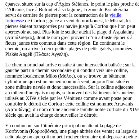
éparses, située sur la cap d’Agios Stéfanos, le point le plus proche d
l’Albanie, face à Butrint et à sa lagune ; la zone de Ksilokératia
servit de carrière de pierres pour la construction de la
vieille
forteresse
de Corfou ; grâce au vent du nord-ouest, le Mistral, les
pierres étaient transportées par navire jusqu’à Corfou que l’on peut
apercevoir au sud. Plus loin le sentier atteint la plage d’Aspalathra
(
Ασπάλαθρας
), dont le nom grec provient d’un arbuste épineux à
fleurs jaunes très commun dans cette région. En continuant le
chemin, on arrive à deux petites plages de petits galets, nommées
Plakès Angéli (
Πλάκες Αγγελή
).
Le chemin principal arrive ensuite à une intersection balisée ; sur la
gauche part un chemin secondaire qui conduit vers une colline,
nommée localement Milos (
Μύλος
), où se trouve un bâtiment
cylindrique qui est un ancien moulin à vent, aujourd’hui situé en
zone militaire navale et donc inaccessible. Sur la colline adjacente,
au milieu d’un épais maquis, se trouvent des bâtiments très anciens
utilisés au
XIVe
siècle par les Vénitiens comme avant-poste pour
contrôler le détroit de Corfou ; cette colline est nommée Artavanis
(
Αρταβάνης
), du nom d’une ancienne famille noble corfiote du
XIV
siècle qui avait la charge de surveiller le détroit.
En continuant sur l’itinéraire principal on atteint la plage de
Korfovonia (
Κορφοβόνια
), une plage abritée des vents ; au large de
cette plage on aperçoit un petit rocher circulaire qui dépasse à peine