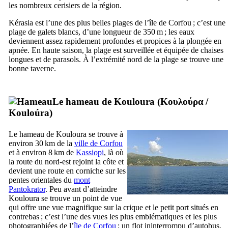
les nombreux cerisiers de la région.
Kérasia est l’une des plus belles plages de l’île de Corfou ; c’est une
plage de galets blancs, d’une longueur de 350 m ; les eaux
deviennent assez rapidement profondes et propices à la plongée en
apnée. En haute saison, la plage est surveillée et équipée de chaises
longues et de parasols. À l’extrémité nord de la plage se trouve une
bonne taverne.
Le hameau de Kouloura (
Κουλούρα
/
Kouloúra
)
Le hameau de Kouloura se trouve à
environ 30 km de la
ville de Corfou
et à environ 8 km de
Kassiopi
, là où
la route du nord-est rejoint la côte et
devient une route en corniche sur les
pentes orientales du
mont
Pantokrator
. Peu avant d’atteindre
Kouloura se trouve un point de vue
qui offre une vue magnifique sur la crique et le petit port situés en
contrebas ; c’est l’une des vues les plus emblématiques et les plus
photographiées de l’
île de Corfou
; un flot ininterrompu d’autobus,