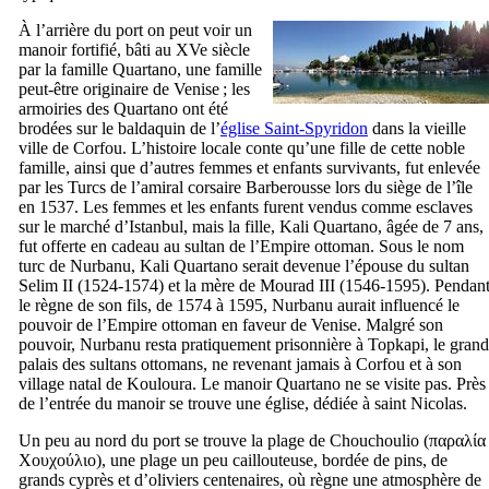
À l’arrière du port on peut voir un
manoir fortifié, bâti au
XVe
siècle
par la famille
Quartano
, une famille
peut-être originaire de Venise ; les
armoiries des
Quartano
ont été
brodées sur le baldaquin de l’
église Saint-Spyridon
dans la vieille
ville de Corfou. L’histoire locale conte qu’une fille de cette noble
famille, ainsi que d’autres femmes et enfants survivants, fut enlevée
par les Turcs de l’amiral corsaire Barberousse lors du siège de l’île
en 1537. Les femmes et les enfants furent vendus comme esclaves
sur le marché d’Istanbul, mais la fille,
Kali Quartano
, âgée de 7 ans,
fut offerte en cadeau au sultan de l’Empire ottoman. Sous le nom
turc de
Nurbanu
,
Kali Quartano
serait devenue l’épouse du sultan
Selim
II
(1524-1574) et la mère de Mourad
III
(1546-1595). Pendan
le règne de son fils, de 1574 à 1595,
Nurbanu
aurait influencé le
pouvoir de l’Empire ottoman en faveur de Venise. Malgré son
pouvoir,
Nurbanu
resta pratiquement prisonnière à Topkapi, le grand
palais des sultans ottomans, ne revenant jamais à Corfou et à son
village natal de Kouloura. Le manoir
Quartano
ne se visite pas. Près
de l’entrée du manoir se trouve une église, dédiée à saint Nicolas.
Un peu au nord du port se trouve la plage de Chouchoulio (
παραλία
Χουχούλιο
), une plage un peu caillouteuse, bordée de pins, de
grands cyprès et d’oliviers centenaires, où règne une atmosphère de