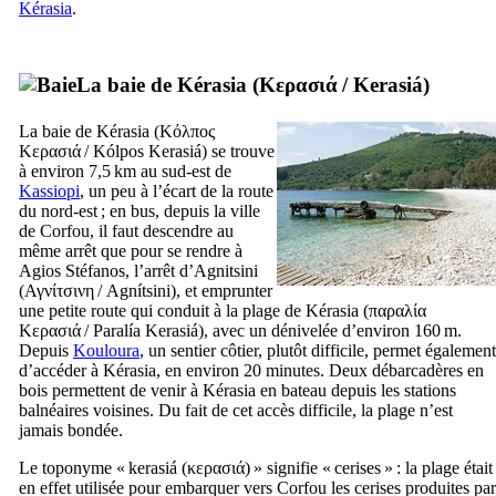
Kérasia
.
La baie de Kérasia (
Κερασιά
/
Kerasiá
)
La baie de Kérasia (
Κόλπος
Κερασιά
/
Kólpos Kerasiá
) se trouve
à environ 7,5 km au sud-est de
Kassiopi
, un peu à l’écart de la route
du nord-est ; en bus, depuis la ville
de Corfou, il faut descendre au
même arrêt que pour se rendre à
Agios Stéfanos, l’arrêt d’Agnitsini
(
Αγνίτσινη
/
Agnítsini
), et emprunter
une petite route qui conduit à la plage de Kérasia (
παραλία
Κερασιά
/
Paralía Kerasiá
), avec un dénivelée d’environ 160 m.
Depuis
Kouloura
, un sentier côtier, plutôt difficile, permet également
d’accéder à Kérasia, en environ 20 minutes. Deux débarcadères en
bois permettent de venir à Kérasia en bateau depuis les stations
balnéaires voisines. Du fait de cet accès difficile, la plage n’est
jamais bondée.
Le toponyme «
kerasiá
(
κερασιά
) » signifie « cerises » : la plage était
en effet utilisée pour embarquer vers Corfou les cerises produites par