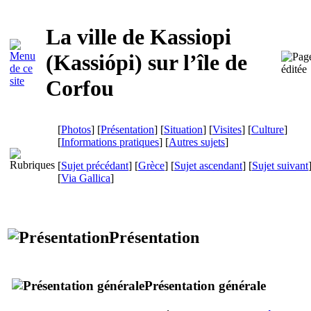
La ville de Kassiopi
(
Kassiópi
) sur l’île de
Corfou
[
Photos
] [
Présentation
] [
Situation
] [
Visites
] [
Culture
]
[
Informations pratiques
] [
Autres sujets
]
[
Sujet précédant
] [
Grèce
] [
Sujet ascendant
] [
Sujet suivant
[
Via Gallica
]
Présentation
Présentation générale