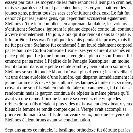
essaya par tous les moyens de les faire renoncer à leur plan criminel,
mais ses paroles ne furent pas entendues ; les voyous battirent les
jeunes gens, prirent tous les sacs et s’enfuirent chez eux. Le fait fut
dénoncé par les jeunes gens, qui cependant accusèrent également
Stefanos d’être leur complice ; en apprenant la plainte, les voleurs
s’enfuirent ; Stefanos, ignorant la plainte déposée contre lui, continu
à vivre normalement. Un jour, alors qu’il se rendait dans la capitale,
il fut arrêté ; il essaya d’expliquer les faits pendant le procès, mais il
ne fut pas cru ; Stefanos fut condamné à un lourd châtiment corporel
par le bailli de Corfou
Simeone Leone
: ses yeux furent arrachés en
place publique. Le jeune homme, aveugle et plein de souffrance, fut
emmené par sa mère à l’église de la Panagia Kassopitra ; un moine
les fit dormir dans une petite cellule sombre ; pendant son sommeil,
Stefanos se sentit touché là où il n’avait plus d’yeux ; il se réveilla et
vit une dame auréolée d’une lumière, qui disparut immédiatement ; l
jeune homme s’écria: « Qui a allumé les lampes à huile ? » ; sa mère,
croyant que son fils était en train de faire un cauchemar, lui dit de se
rendormir, mais le garçon continua de répéter la même phrase qu’il
avait vu une dame. Lorsque la mère se réveilla, elle vit que les
orbites de son fils n’étaient plus vides mais avaient deux beaux yeux
bleus ; la femme se rendit compte que la Vierge avait accompli sa
prière en donnant à son fils de nouveaux yeux, puisque les yeux de
Stéfanos étaient bruns avant sa condamnation.
Sept ans après ce miracle, la basilique orthodoxe fut détruite par les