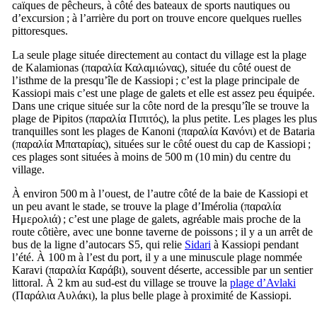
caïques de pêcheurs, à côté des bateaux de sports nautiques ou
d’excursion ; à l’arrière du port on trouve encore quelques ruelles
pittoresques.
La seule plage située directement au contact du village est la plage
de Kalamionas (
παραλία Καλαμιώνας
), située du côté ouest de
l’isthme de la presqu’île de Kassiopi ; c’est la plage principale de
Kassiopi mais c’est une plage de galets et elle est assez peu équipée.
Dans une crique située sur la côte nord de la presqu’île se trouve la
plage de Pipitos (
παραλία Πιπιτός
), la plus petite. Les plages les plus
tranquilles sont les plages de Kanoni (
παραλία Κανόνι
) et de Bataria
(
παραλία Μπαταρίας
), situées sur le côté ouest du cap de Kassiopi ;
ces plages sont situées à moins de 500 m (10 min) du centre du
village.
À environ 500 m à l’ouest, de l’autre côté de la baie de Kassiopi et
un peu avant le stade, se trouve la plage d’Imérolia (
παραλία
Ημερολιά
) ; c’est une plage de galets, agréable mais proche de la
route côtière, avec une bonne taverne de poissons ; il y a un arrêt de
bus de la ligne d’autocars S5, qui relie
Sidari
à Kassiopi pendant
l’été. À 100 m à l’est du port, il y a une minuscule plage nommée
Karavi (
παραλία Καράβι
), souvent déserte, accessible par un sentier
littoral. À 2 km au sud-est du village se trouve la
plage d’Avlaki
(
Παράλια Αυλάκι
), la plus belle plage à proximité de Kassiopi.