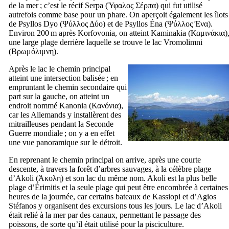
de la mer ; c’est le récif Serpa (
Ύφαλος Σέρπα
) qui fut utilisé
autrefois comme base pour un phare. On aperçoit également les îlots
de Psyllos Dyo (
Ψύλλος Δύο
) et de Psyllos Éna (
Ψύλλος Ένα
).
Environ 200 m après Korfovonia, on atteint Kaminakia (
Καμινάκια
)
une large plage derrière laquelle se trouve le lac Vromolimni
(
Βρωμόλιμνη
).
Après le lac le chemin principal
atteint une intersection balisée ; en
empruntant le chemin secondaire qui
part sur la gauche, on atteint un
endroit nommé Kanonia (
Κανόνια
),
car les Allemands y installèrent des
mitrailleuses pendant la Seconde
Guerre mondiale ; on y a en effet
une vue panoramique sur le détroit.
En reprenant le chemin principal on arrive, après une courte
descente, à travers la forêt d’arbres sauvages, à la célèbre plage
d’Akoli (
Άκολη
) et son lac du même nom. Akoli est la plus belle
plage d’Érimitis et la seule plage qui peut être encombrée à certaines
heures de la journée, car certains bateaux de Kassiopi et d’Agios
Stéfanos y organisent des excursions tous les jours. Le lac d’Akoli
était relié à la mer par des canaux, permettant le passage des
poissons, de sorte qu’il était utilisé pour la pisciculture.