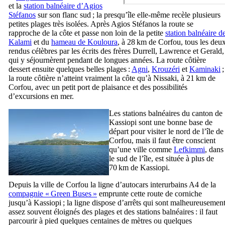
et la
station balnéaire d’Agios
Stéfanos
sur son flanc sud ; la presqu’île elle-même recèle plusieurs
petites plages très isolées. Après Agios Stéfanos la route se
rapproche de la côte et passe non loin de la petite
station balnéaire d
Kalami
et du
hameau de Kouloura
, à 28 km de Corfou, tous les deu
rendus célèbres par les écrits des frères
Durrell
,
Lawrence
et
Gerald
,
qui y séjournèrent pendant de longues années. La route côtière
dessert ensuite quelques belles plages :
Agni
,
Krouzéri
et
Kaminaki
;
la route côtière n’atteint vraiment la côte qu’à Nissaki, à 21 km de
Corfou, avec un petit port de plaisance et des possibilités
d’excursions en mer.
Les stations balnéaires du canton de
Kassiopi sont une bonne base de
départ pour visiter le nord de l’île de
Corfou, mais il faut être conscient
qu’une ville comme
Lefkimmi
, dans
le sud de l’île, est située à plus de
70 km de Kassiopi.
Depuis la ville de Corfou la ligne d’autocars interurbains A4 de la
compagnie «
Green Buses
»
emprunte cette route de corniche
jusqu’à Kassiopi ; la ligne dispose d’arrêts qui sont malheureusemen
assez souvent éloignés des plages et des stations balnéaires : il faut
parcourir à pied quelques centaines de mètres ou quelques