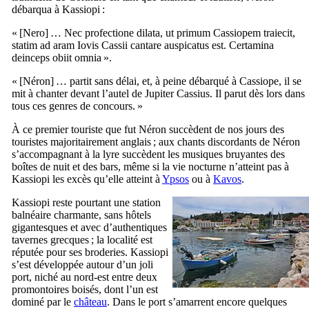
débarqua à Kassiopi :
«
[Nero] … Nec profectione dilata, ut primum Cassiopem traiecit,
statim ad aram Iovis Cassii cantare auspicatus est. Certamina
deinceps obiit omnia
».
« [Néron] … partit sans délai, et, à peine débarqué à Cassiope, il se
mit à chanter devant l’autel de Jupiter Cassius. Il parut dès lors dans
tous ces genres de concours. »
À ce premier touriste que fut Néron succèdent de nos jours des
touristes majoritairement anglais ; aux chants discordants de Néron
s’accompagnant à la lyre succèdent les musiques bruyantes des
boîtes de nuit et des bars, même si la vie nocturne n’atteint pas à
Kassiopi les excès qu’elle atteint à
Ypsos
ou à
Kavos
.
Kassiopi reste pourtant une station
balnéaire charmante, sans hôtels
gigantesques et avec d’authentiques
tavernes grecques ; la localité est
réputée pour ses broderies. Kassiopi
s’est développée autour d’un joli
port, niché au nord-est entre deux
promontoires boisés, dont l’un est
dominé par le
château
. Dans le port s’amarrent encore quelques