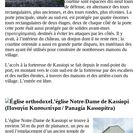
courtine sont espacées dix-neuf tour
de défense, en alternance des tours
rectangulaires, plus anciennes, et des tours rondes, plus récentes. La
porte principale, située au sud-est, est protégée par quatre énormes
tours rectangulaires de deux étages, deux de chaque côté de la porte 
cette porte était aussi protégée par de solides avant-murs
(
προτειχίσματα
), destinés à éviter les attaques par les côtés. Il y
avait, à l’intérieur du château, un donjon dont il ne reste rien ; la
courtine orientale a aussi en grande partie disparu, les matériaux des
murs ayant été utilisés pour construire de nombreuses maisons du
village.
L’accès à la forteresse de Kassiopi se fait depuis le rond-point du
port, en montant vers le coin sud-est de la forteresse par des escaliers
et des ruelles étroites, à travers des maisons et des arrière-cours du
village. L’entrée est libre.
L’église Notre-Dame de Kassiopi
(
Παναγία Κασσωπίτρα
/
Panagía Kassopítra
)
L’église Notre-Dame de Kassiopi se trouve à
environ 50 m du port de plaisance, un peu au
nord l’emplacement d’un ancien temple de