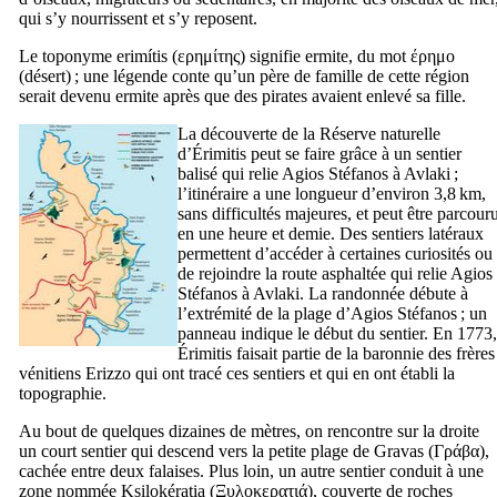
qui s’y nourrissent et s’y reposent.
Le toponyme
erimítis
(
ερημίτης
) signifie ermite, du mot
έρημο
(désert) ; une légende conte qu’un père de famille de cette région
serait devenu ermite après que des pirates avaient enlevé sa fille.
La découverte de la Réserve naturelle
d’Érimitis peut se faire grâce à un sentier
balisé qui relie Agios Stéfanos à Avlaki ;
l’itinéraire a une longueur d’environ 3,8 km,
sans difficultés majeures, et peut être parcour
en une heure et demie. Des sentiers latéraux
permettent d’accéder à certaines curiosités ou
de rejoindre la route asphaltée qui relie Agios
Stéfanos à Avlaki. La randonnée débute à
l’extrémité de la plage d’Agios Stéfanos ; un
panneau indique le début du sentier. En 1773,
Érimitis faisait partie de la baronnie des frères
vénitiens
Erizzo
qui ont tracé ces sentiers et qui en ont établi la
topographie.
Au bout de quelques dizaines de mètres, on rencontre sur la droite
un court sentier qui descend vers la petite plage de Gravas (
Γράβα
),
cachée entre deux falaises. Plus loin, un autre sentier conduit à une
zone nommée Ksilokératia (
Ξυλοκερατιά
), couverte de roches