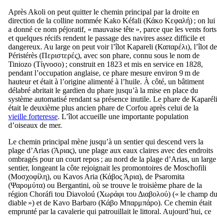
Après Akoli on peut quitter le chemin principal par la droite en
direction de la colline nommée Kako Kéfali (
Κάκο Κεφαλή
) ; on lui
a donné ce nom péjoratif, « mauvaise tête », parce que les vents forts
et quelques récifs rendent le passage des navires assez difficile et
dangereux. Au large on peut voir l’îlot Kapareli (
Καπαρέλι
), l’îlot de
Péristérès (
Περιστερές
), avec son phare, connu sous le nom de
Tiniozo
(
Τίγνοσο
) ; construit en 1823 et mis en service en 1828,
pendant l’occupation anglaise, ce phare mesure environ 9 m de
hauteur et était à l’origine alimenté à l’huile. À côté, un bâtiment
délabré abritait le gardien du phare jusqu’à la mise en place du
système automatisé rendant sa présence inutile. Le phare de Kaparél
était le deuxième plus ancien phare de Corfou après celui de la
vieille forteresse
. L’îlot accueille une importante population
d’oiseaux de mer.
Le chemin principal mène jusqu’à un sentier qui descend vers la
plage d’Arias (
Άριας
), une plage aux eaux claires avec des endroits
ombragés pour un court repos ; au nord de la plage d’Arias, un large
sentier, longeant la côte rejoignait les promontoires de Moschofili
(
Μοσχοφίλη
), ou Kavos Aria (
Κάβος Άρια
), de Psaromita
(
Ψαρομύτα
) ou Bergantini, où se trouve le troisième phare de la
région
Choráfi tou Diavoloú
(
Χωράφι του Διαβολού
) (« le champ d
diable ») et de Kavo Barbaro (
Κάβο Μπαρμπάρο
). Ce chemin était
emprunté par la cavalerie qui patrouillait le littoral. Aujourd’hui, ce