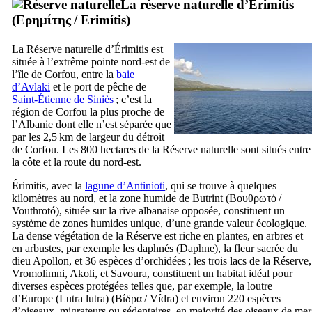
La réserve naturelle d’Érimitis
(
Ερημίτης
/
Erimítis
)
La Réserve naturelle d’Érimitis est
située à l’extrême pointe nord-est de
l’île de Corfou, entre la
baie
d’Avlaki
et le port de pêche de
Saint-Étienne de Siniès
; c’est la
région de Corfou la plus proche de
l’Albanie dont elle n’est séparée que
par les 2,5 km de largeur du détroit
de Corfou. Les 800 hectares de la Réserve naturelle sont situés entre
la côte et la route du nord-est.
Érimitis, avec la
lagune d’Antinioti
, qui se trouve à quelques
kilomètres au nord, et la zone humide de Butrint (
Βουθρωτό
/
Vouthrotó
), située sur la rive albanaise opposée, constituent un
système de zones humides unique, d’une grande valeur écologique.
La dense végétation de la Réserve est riche en plantes, en arbres et
en arbustes, par exemple les daphnés (
Daphne
), la fleur sacrée du
dieu Apollon, et 36 espèces d’orchidées ; les trois lacs de la Réserve,
Vromolimni, Akoli, et Savoura, constituent un habitat idéal pour
diverses espèces protégées telles que, par exemple, la loutre
d’Europe (
Lutra lutra
) (
Βίδρα
/
Vídra
) et environ 220 espèces
d’oiseaux, migrateurs ou sédentaires, en majorité des oiseaux de mer