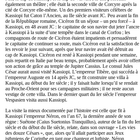
également un théâtre ; elle était la seconde ville de Corcyre après la
cité de Corcyre elle-même. Un des premiers visiteurs célèbres de
Kassiopi fut Caton l’Ancien, au
IIe
siècle avant JC. Peu avant la fin
de la République romaine, Cicéron fit un séjour – un peu forcé – à
Kassiopi, en 48 avant JC : le capitaine de son navire dut jeter l’ancre
à Kassiopi à la suite d’une tempête dans le canal de Corfou ; les
compagnons de route de Cicéron étaient impatients et persuadèrent
le capitaine de continuer sa route, mais Cicéron eut la satisfaction de
les revoir le jour suivant, après que leur navire avait été détruit au
cap de Kassiopi. Cicéron est resté à Kassiopi pendant une semaine,
puis repartit en Italie par beau temps, probablement après avoir offer
son action de grâce au temple de Jupiter Cassius. Le consul Jules
César aurait aussi visité Kassiopi. L’empereur Tibère, qui succéda à
l’empereur Auguste en 14 après JC, se fit construire une villa à
Kassiopi, au début du
Ier
siècle ; il y faisait halte lorsqu’il se rendait
au Proche-Orient pour ses campagnes militaires ; il ne reste aucun
vestige de cette villa. Dans le dernier quart du
Ier
siècle l’empereur
Vespasien visita aussi Kassiopi.
La visite la mieux documentée par l’histoire est celle que fit à
Kassiopi l’empereur Néron, en l’an 67, la dernière année de son
règne : Suétone (
Caius Suetonius Tranquillus
), auteur de la fin du
Ier
siècle et du début du
IIe
siècle, relate, dans son ouvrage «
Les vies
des douze Césars
», que, alors qu’il allait participer aux Jeux
isthmiens de Corinthe en tant que chanteur et luthiste, Néron