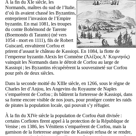
À la fin du
XIe
siècle, les
Normands, maîtres du sud de l’Italie,
d’où ils avaient chassé les Byzantins,
entreprirent l’invasion de l’Empire
byzantin. En mai 1081, les troupes
du comte
Bohémond de Tarente
(
Boemondo di Taranto
) (né vers
1054 - mort en 1111), fils de
Robert
Guiscard
, envahirent Corfou et
prirent d’assaut le château de Kassiopi. En 1084, la flotte de
l’empereur byzantin Alexis
Ier
Comnène (
Άλέξιος Αʹ Κομνηνός
)
vainquit les Normands dans le détroit de Corfou au large de
Kassiopi ; les Byzantins récupérèrent la souveraineté sur Corfou
pour près de deux siècles.
Dans la seconde moitié du
XIIIe
siècle, en 1266, sous le règne de
Charles
Ier
d’Anjou, les Angevins du Royaume de Naples
s’emparèrent de Corfou ; ils bâtirent la forteresse de Kassiopi, dans
sa forme encore visible de nos jours, pour protéger contre les raids
de pirates la population locale, qui pouvait s’y réfugier.
À la fin du
XIVe
siècle la population de Corfou était divisée :
certains Corfiotes firent appel à la protection de la République de
Venise ; en 1386, les Vénitiens s’emparèrent de Corfou, mais la
garnison de la forteresse angevine de Kassiopi refusa de se rendre,