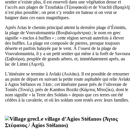
sentier n’existe plus, il est enseveli dans une végétation dense et
l’accès aux plages de Tzoufakia (
Τζουφακιά
) et de Vrachli (
Βραχλή
n’est plus possible ; on peut s’y rendre en bateau si on veut se
baigner dans ces eaux magnifiques.
Après Arias le chemin principal atteint la dernière plage d’Érimitis,
la plage de Vouvalomantria (
Βουβαλομάντρια
) ; le nom en grec
signifie « enclos à buffles » ; cette région servait autrefois à élever
des buffles. La plage est composée de pierres, presque toujours
déserte et parfois balayée par le vent. À l’ouest de la plage de
Vouvalomantria, il y a un petit sentier qui mène à la forêt de Savoura
(
Σαβούρα
), peuplée de grands arbres, et, immédiatement après, au
lac de Limni (
Λιμνή
).
L’itinéraire se termine à Avlaki (
Αυλάκι
). Il est possible de retourner
au point de départ en suivant la petite route asphaltée qui relie Avlak
à Agios Stéfanos en 3 km ; cet itinéraire passe près de l’oliveraie de
Toniès (
Τονιές
), près de Kambos Boziki (
Κάμπος Μποζίκι
), dont le
nom signifie « la Terre des Soldats » depuis que ces terres ont été
cédées à la cavalerie, et où les soldats sont restés avec leurs familles.
Le village d’Agios Stéfanos (
Άγιος
Στέφανος
/
Ágios Stéfanos
)