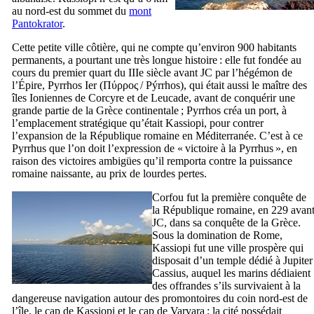
au nord-est du sommet du
mont
Pantokrator
.
Cette petite ville côtière, qui ne compte qu’environ 900 habitants
permanents, a pourtant une très longue histoire : elle fut fondée au
cours du premier quart du
IIIe
siècle avant JC par l’hégémon de
l’Épire, Pyrrhos
Ier
(
Πύρρος
/
Pýrrhos
), qui était aussi le maître des
îles Ioniennes de Corcyre et de Leucade, avant de conquérir une
grande partie de la Grèce continentale ; Pyrrhos créa un port, à
l’emplacement stratégique qu’était Kassiopi, pour contrer
l’expansion de la République romaine en Méditerranée. C’est à ce
Pyrrhus que l’on doit l’expression de «
victoire à la Pyrrhus
», en
raison des victoires ambigües qu’il remporta contre la puissance
romaine naissante, au prix de lourdes pertes.
Corfou fut la première conquête de
la République romaine, en 229 avan
JC, dans sa conquête de la Grèce.
Sous la domination de Rome,
Kassiopi fut une ville prospère qui
disposait d’un temple dédié à Jupiter
Cassius, auquel les marins dédiaient
des offrandes s’ils survivaient à la
dangereuse navigation autour des promontoires du coin nord-est de
l’île, le cap de Kassiopi et le cap de Varvara ; la cité possédait