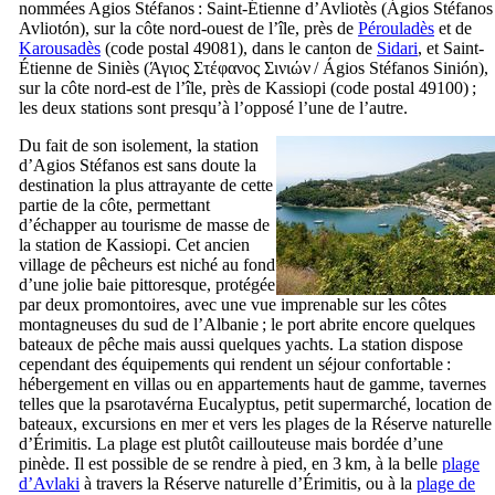
nommées Agios Stéfanos : Saint-Étienne d’Avliotès (
Ágios Stéfanos
Avliotón
), sur la côte nord-ouest de l’île, près de
Pérouladès
et de
Karousadès
(code postal 49081), dans le canton de
Sidari
, et Saint-
Étienne de Siniès (
Άγιος Στέφανος Σινιών
/
Ágios Stéfanos Sinión
),
sur la côte nord-est de l’île, près de Kassiopi (code postal 49100) ;
les deux stations sont presqu’à l’opposé l’une de l’autre.
Du fait de son isolement, la station
d’Agios Stéfanos est sans doute la
destination la plus attrayante de cette
partie de la côte, permettant
d’échapper au tourisme de masse de
la station de Kassiopi. Cet ancien
village de pêcheurs est niché au fond
d’une jolie baie pittoresque, protégée
par deux promontoires, avec une vue imprenable sur les côtes
montagneuses du sud de l’Albanie ; le port abrite encore quelques
bateaux de pêche mais aussi quelques yachts. La station dispose
cependant des équipements qui rendent un séjour confortable :
hébergement en villas ou en appartements haut de gamme, tavernes
telles que la
psarotavérna
Eucalyptus, petit supermarché, location de
bateaux, excursions en mer et vers les plages de la Réserve naturelle
d’Érimitis. La plage est plutôt caillouteuse mais bordée d’une
pinède. Il est possible de se rendre à pied, en 3 km, à la belle
plage
d’Avlaki
à travers la Réserve naturelle d’Érimitis, ou à la
plage de