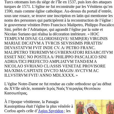
Turcs ottomans lors du siège de l’île en 1537, puis lors des attaques
turques de 1571. L’église ne fut reconstruite par les Vénitiens qu’en
1590, mais comme église catholique. Au-dessus du portail d’entrée,
sous une rosace, se trouve une inscription en latin qui mentionne les
noms des personnes qui participèrent à la reconstruction de l’église :
le gouverneur vénitien
Petro Francisco Malipetro
,
Philippo Pascalic
Sini
, préfet de l’Adriatique, qui agrandit l’église par la suite et
Nicolao Suriano
qui réalisa la décoration intérieure. «
HOC
TEMPLVM DIVAE GLORIOSEQVE/ SEMP(ER) VIRGINIS
MARIAE DICATVM A TVRCIS SEVISSIMIS PIRATTIS/
DEVASTATVM FVIT INDE CV. A/ PETRO FRANC.
MALIPETRO TRI/REMIVM GVBERNATORI RESARC/ITVM
ESSET NEC NO POSTEA A/ PHILIPPO PASCALICO SINI
ADRIA/TICI PREFECTO AMPLIATVM TAND/EM A
NICOLAO SVRIANO CL/ASSIS VENETAE PROVISORE
MA/XIMA CAPITATE DVCTO MAGIS/ AVCTVM AC
ILLVSTRVM FVIT/ ANNO MDLXXXX.
»
L’église Notre-Dame ne fut rendue au culte orthodoxe qu’au début
du
XVIIe
siècle, nommée
Ιερός Ναός Υπεραγίας Θεοτόκου
Κασσωπίτρας
.
À l’époque vénitienne, la Panagia
Kassiopitissa était l’église la plus vénérée à
Corfou après celle d’
Agios Spyridon
; les