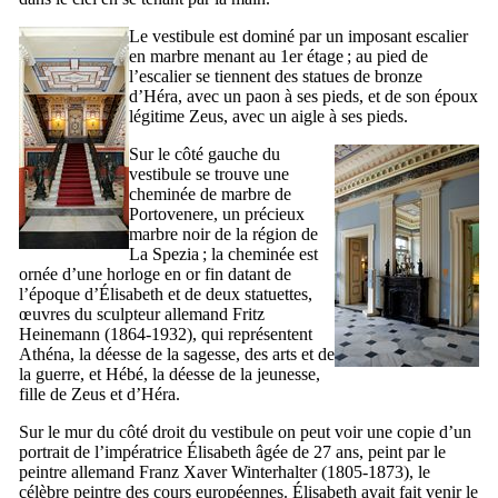
Le vestibule est dominé par un imposant escalier
en marbre menant au 1er étage ; au pied de
l’escalier se tiennent des statues de bronze
d’Héra, avec un paon à ses pieds, et de son époux
légitime Zeus, avec un aigle à ses pieds.
Sur le côté gauche du
vestibule se trouve une
cheminée de marbre de
Portovenere
, un précieux
marbre noir de la région de
La Spezia
; la cheminée est
ornée d’une horloge en or fin datant de
l’époque d’Élisabeth et de deux statuettes,
œuvres du sculpteur allemand
Fritz
Heinemann
(1864-1932), qui représentent
Athéna, la déesse de la sagesse, des arts et de
la guerre, et Hébé, la déesse de la jeunesse,
fille de Zeus et d’Héra.
Sur le mur du côté droit du vestibule on peut voir une copie d’un
portrait de l’impératrice Élisabeth âgée de 27 ans, peint par le
peintre allemand
Franz Xaver Winterhalter
(1805-1873), le
célèbre peintre des cours européennes. Élisabeth avait fait venir le