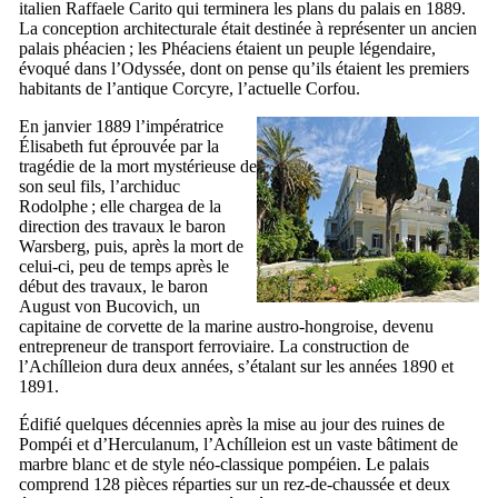
italien
Raffaele Carito
qui terminera les plans du palais en 1889.
La conception architecturale était destinée à représenter un ancien
palais phéacien ; les Phéaciens étaient un peuple légendaire,
évoqué dans l’Odyssée, dont on pense qu’ils étaient les premiers
habitants de l’antique Corcyre, l’actuelle Corfou.
En janvier 1889 l’impératrice
Élisabeth fut éprouvée par la
tragédie de la mort mystérieuse de
son seul fils, l’archiduc
Rodolphe ; elle chargea de la
direction des travaux le baron
Warsberg
, puis, après la mort de
celui-ci, peu de temps après le
début des travaux, le baron
August von Bucovich
, un
capitaine de corvette de la marine austro-hongroise, devenu
entrepreneur de transport ferroviaire. La construction de
l’
Achílleion
dura deux années, s’étalant sur les années 1890 et
1891.
Édifié quelques décennies après la mise au jour des ruines de
Pompéi et d’Herculanum, l’
Achílleion
est un vaste bâtiment de
marbre blanc et de style néo-classique pompéien. Le palais
comprend 128 pièces réparties sur un rez-de-chaussée et deux