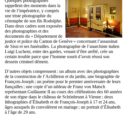
Quelques photographies
rappellent des moments dans la
vie de l’impératrice, y compris
une triste photographie du
cénotaphe de son fils Rodolphe.
Dans deux cadres sont exposées
des photographies et des
documents du «
Département de
justice et police du Canton de Genève
» concernant l’assassinat
de Sissi et ses funérailles. La photographie de l’anarchiste italien
Luigi Lucheni
, entre des gardes, venant d’être arrêté, crée un
certain trouble parce que l’homme sourit d’avoir réussi son
dessein criminel dément.
D’autres objets comprennent : un album avec des photographies
de la construction de l’
Achílleion
et du jardin, une biographie de
François-Joseph ; un poème pour le premier anniversaire de leurs
fiançailles ; une copie d’un tableau de
Franz von Matsch
représentant Guillaume
II
au cours des célébrations des 60 années
de son règne dans le château de
Schönbrunn
à Vienne ; deux
lithographies d’Élisabeth et de François-Joseph à 17 et 24 ans,
âges auxquels ils convolèrent en mariage ; un portrait d’Élisabeth
à l’âge de 29 ans.