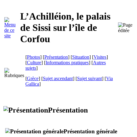
L’Achilléion, le palais
de Sissi sur l’île de
Corfou
[
Photos
] [
Présentation
] [
Situation
] [
Visites
]
[
Culture
] [
Informations pratiques
] [
Autres
sujets
]
[
Grèce
] [
Sujet ascendant
] [
Sujet suivant
]
[
Via
Gallica
]
Présentation
Présentation générale