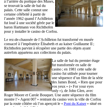
à l’arrière du portique des Muses,
se trouvait la salle de bal du
palais. Cette salle connut une
certaine célébrité à partir de
l’année 1962 quand l’
Achílleion
fut loué à une société gérée par le
baron
Hartmann von Richthofen
pour y installer le casino de Corfou.
Le rez-de-chaussée de l’
Achílleion
fut transformé en musée
consacré à l’impératrice Élisabeth et au kaiser Guillaume
II
;
Richthofen
parvint à récupérer une partie des objets ayant
autrefois appartenu aux collections du palais.
La salle de bal du premier étage
fut transformée en salle de
casino ; en 1981 cette salle de
casino fut utilisée pour tourner
une séquence d’un film de la série
des
James Bond
, «
Rien que pour
vos yeux
» («
For your eyes
only
»), de
John Glen
, avec
Roger Moore
et
Carole Bouquet
. Une autre séquence du film
montre l’« Agent 007 » rentrant du casino vers la ville de Corfou
par la route côtière où l’on aperçoit le «
Pont du Kaiser
» situé en