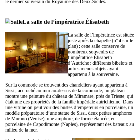
le dernier souverain du Royaume des Deux-Siciles.
La salle de l’impératrice Élisabeth
La salle de l’impératrice est située
juste après la chapelle (n° 4 sur le
plan) ; cette salle conserve de
nombreux souvenirs de
l’impératrice Élisabeth
d’Autriche : différents bibelots et
autres menus objets ayant
appartenu à la souveraine.
Sur la commode se trouvent des chandeliers ayant appartenu à
Sissi ; accroché au mur au-dessus de la commode, un plateau
montre une peinture du château de
Miramare
, près de Trieste, qui
était une des propriétés de la famille impériale autrichienne. Dans
une vitrine on peut voir des bustes d’empereurs en porcelaine, un
modèle préparatoire d’une statue de Sissi, deux petites amphores
de
Murano
(Venise), une amphore, de forme élancée, en
porcelaine de
Capodimonte
(Naples), représentant des bateaux au
milieu de la mer.