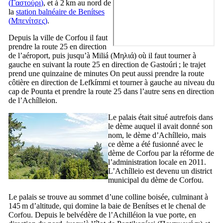
(
Γαστούρι
)
, et à 2 km au nord de
la
station balnéaire de
Benítses
(
Μπενίτσες
)
.
Depuis la ville de Corfou il faut
prendre la route 25 en direction
de l’aéroport, puis jusqu’à
Miliá
(
Μηλιά
) où il faut tourner à
gauche en suivant la route 25 en direction de
Gastoúri
; le trajet
prend une quinzaine de minutes On peut aussi prendre la route
côtière en direction de
Lefkímmi
et tourner à gauche au niveau du
cap de
Pounta
et prendre la route 25 dans l’autre sens en direction
de l’
Achílleion
.
Le palais était situé autrefois dans
le dème auquel il avait donné son
nom, le dème d’
Achílleio
, mais
ce dème a été fusionné avec le
dème de Corfou par la réforme de
l’administration locale en 2011.
L’
Achílleio
est devenu un district
municipal du dème de Corfou.
Le palais se trouve au sommet d’une colline boisée, culminant à
145 m d’altitude, qui domine la baie de
Benítses
et le chenal de
Corfou. Depuis le belvédère de l’Achilléion la vue porte, en