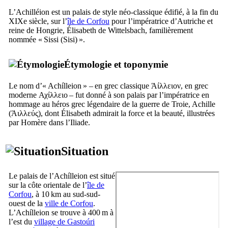
L’Achilléion est un palais de style néo-classique édifié, à la fin du
XIXe
siècle, sur l’
île de Corfou
pour l’impératrice d’Autriche et
reine de Hongrie, Élisabeth de
Wittelsbach
, familièrement
nommée « Sissi (
Sisi
) ».
Étymologie et toponymie
Le nom d’«
Achílleion
» – en grec classique
Άίλλειον
, en grec
moderne
Αχίλλειο
– fut donné à son palais par l’impératrice en
hommage au héros grec légendaire de la guerre de Troie, Achille
(
Άιλλεύς
), dont Élisabeth admirait la force et la beauté, illustrées
par Homère dans l’Iliade.
Situation
Le palais de l’
Achílleion
est situé
sur la côte orientale de l’
île de
Corfou
, à 10 km au sud-sud-
ouest de la
ville de Corfou
.
L’
Achílleion
se trouve à 400 m à
l’est du
village de
Gastoúri