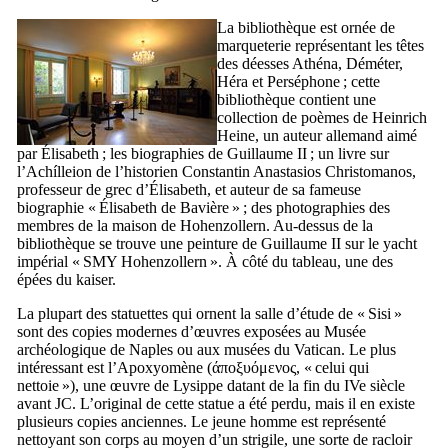
La bibliothèque est ornée de
marqueterie représentant les têtes
des déesses Athéna, Déméter,
Héra et Perséphone ; cette
bibliothèque contient une
collection de poèmes de
Heinrich
Heine
, un auteur allemand aimé
par Élisabeth ; les biographies de Guillaume
II
; un livre sur
l’
Achílleion
de l’historien
Constantin Anastasios Christomanos
,
professeur de grec d’Élisabeth, et auteur de sa fameuse
biographie «
Élisabeth de Bavière
» ; des photographies des
membres de la maison de
Hohenzollern
. Au-dessus de la
bibliothèque se trouve une peinture de Guillaume
II
sur le yacht
impérial «
SMY Hohenzollern
». À côté du tableau, une des
épées du kaiser.
La plupart des statuettes qui ornent la salle d’étude de «
Sisi
»
sont des copies modernes d’œuvres exposées au Musée
archéologique de Naples ou aux musées du Vatican. Le plus
intéressant est l’Apoxyomène (
άποξυόμενος
, « celui qui
nettoie »), une œuvre de Lysippe datant de la fin du
IVe
siècle
avant JC. L’original de cette statue a été perdu, mais il en existe
plusieurs copies anciennes. Le jeune homme est représenté
nettoyant son corps au moyen d’un strigile, une sorte de racloir