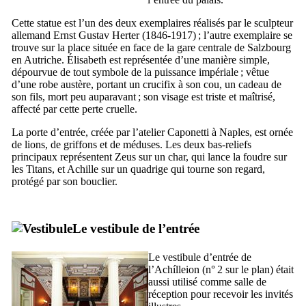
Cette statue est l’un des deux exemplaires réalisés par le sculpteur
allemand
Ernst Gustav Herter
(1846-1917) ; l’autre exemplaire se
trouve sur la place située en face de la gare centrale de Salzbourg
en Autriche. Élisabeth est représentée d’une manière simple,
dépourvue de tout symbole de la puissance impériale ; vêtue
d’une robe austère, portant un crucifix à son cou, un cadeau de
son fils, mort peu auparavant ; son visage est triste et maîtrisé,
affecté par cette perte cruelle.
La porte d’entrée, créée par l’atelier
Caponetti
à Naples, est ornée
de lions, de griffons et de méduses. Les deux bas-reliefs
principaux représentent Zeus sur un char, qui lance la foudre sur
les Titans, et Achille sur un quadrige qui tourne son regard,
protégé par son bouclier.
Le vestibule de l’entrée
Le vestibule d’entrée de
l’
Achílleion
(n° 2 sur le plan) était
aussi utilisé comme salle de
réception pour recevoir les invités