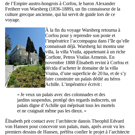
de l’Empire austro-hongrois à Corfou, le baron
Alexander
Freiherr von Warsberg
(1836-1889), un fin connaisseur de la
culture grecque ancienne, qui lui servit de guide lors de ce
voyage.
À la fin du voyage
Warsberg
retourna à
Corfou pour y reprendre son poste et
l’impératrice l’accompagna dans l’île qu’elle
connaissait déjà.
Warsberg
lui montra une
villa, la villa
Vraila
, appartenant à un riche
Corfiote,
Petros Vrailas Armenis
. En
novembre 1888 Élisabeth revint à Corfou et
décida d’acheter le domaine de la villa
Vraina
, d’une superficie de 20 ha, et de s’y
faire construire un palais dédié au héros
Achille. L’impératrice écrivit :
« Je veux un palais avec des colonnades et des
jardins suspendus, protégé des regards indiscrets, un
palais digne d’Achille qui méprisait tous les mortels
et ne craignait même pas les dieux. »
Élisabeth prit contact avec l’architecte danois
Theophil Edvard
von Hansen
pour concevoir son palais, mais, après avoir vu les
premiers dessins de
Hansen
, préféra confier le projet à l’architecte