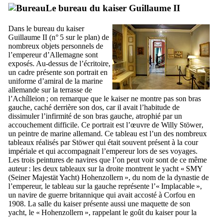
Le bureau du kaiser Guillaume
II
Dans le bureau du kaiser
Guillaume
II
(n° 5 sur le plan) de
nombreux objets personnels de
l’empereur d’Allemagne sont
exposés. Au-dessus de l’écritoire,
un cadre présente son portrait en
uniforme d’amiral de la marine
allemande sur la terrasse de
l’
Achílleion
; on remarque que le kaiser ne montre pas son bras
gauche, caché derrière son dos, car il avait l’habitude de
dissimuler l’infirmité de son bras gauche, atrophié par un
accouchement difficile. Ce portrait est l’œuvre de
Willy Stöwer
,
un peintre de marine allemand. Ce tableau est l’un des nombreux
tableaux réalisés par
Stöwer
qui était souvent présent à la cour
impériale et qui accompagnait l’empereur lors de ses voyages.
Les trois peintures de navires que l’on peut voir sont de ce même
auteur : les deux tableaux sur la droite montrent le yacht «
SMY
(Seiner Majestät Yacht) Hohenzollern
», du nom de la dynastie de
l’empereur, le tableau sur la gauche représente l’«
Implacable
»,
un navire de guerre britannique qui avait accosté à Corfou en
1908. La salle du kaiser présente aussi une maquette de son
yacht, le «
Hohenzollern
», rappelant le goût du kaiser pour la