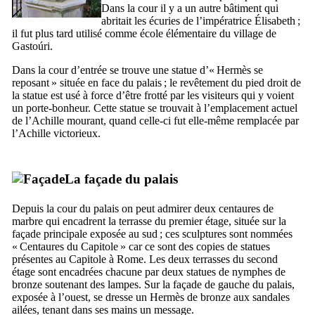
Dans la cour il y a un autre bâtiment qui
abritait les écuries de l’impératrice Élisabeth ;
il fut plus tard utilisé comme école élémentaire du village de
Gastoúri
.
Dans la cour d’entrée se trouve une statue d’«
Hermès se
reposant
» située en face du palais ; le revêtement du pied droit de
la statue est usé à force d’être frotté par les visiteurs qui y voient
un porte-bonheur. Cette statue se trouvait à l’emplacement actuel
de l’Achille mourant, quand celle-ci fut elle-même remplacée par
l’Achille victorieux.
La façade du palais
Depuis la cour du palais on peut admirer deux centaures de
marbre qui encadrent la terrasse du premier étage, située sur la
façade principale exposée au sud ; ces sculptures sont nommées
«
Centaures du Capitole
» car ce sont des copies de statues
présentes au Capitole à Rome. Les deux terrasses du second
étage sont encadrées chacune par deux statues de nymphes de
bronze soutenant des lampes. Sur la façade de gauche du palais,
exposée à l’ouest, se dresse un Hermès de bronze aux sandales
ailées, tenant dans ses mains un message.