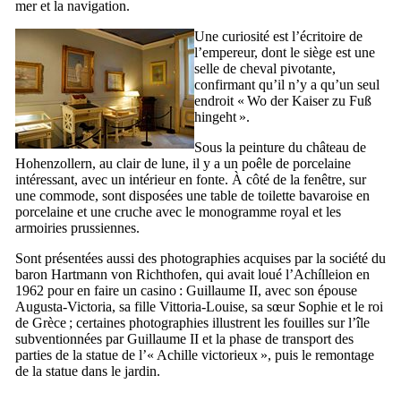
mer et la navigation.
Une curiosité est l’écritoire de
l’empereur, dont le siège est une
selle de cheval pivotante,
confirmant qu’il n’y a qu’un seul
endroit «
Wo der Kaiser zu Fuß
hingeht
».
Sous la peinture du château de
Hohenzollern
, au clair de lune, il y a un poêle de porcelaine
intéressant, avec un intérieur en fonte. À côté de la fenêtre, sur
une commode, sont disposées une table de toilette bavaroise en
porcelaine et une cruche avec le monogramme royal et les
armoiries prussiennes.
Sont présentées aussi des photographies acquises par la société du
baron
Hartmann von Richthofen
, qui avait loué l’
Achílleion
en
1962 pour en faire un casino : Guillaume
II
, avec son épouse
Augusta-Victoria, sa fille Vittoria-Louise, sa sœur Sophie et le roi
de Grèce ; certaines photographies illustrent les fouilles sur l’île
subventionnées par Guillaume
II
et la phase de transport des
parties de la statue de l’«
Achille victorieux
», puis le remontage
de la statue dans le jardin.