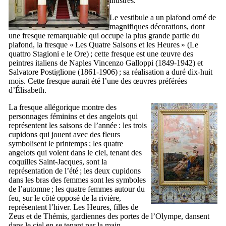
illustres.
Le vestibule a un plafond orné de
magnifiques décorations, dont
une fresque remarquable qui occupe la plus grande partie du
plafond, la fresque «
Les Quatre Saisons et les Heures
» (
Le
quattro Stagioni e le Ore
) ; cette fresque est une œuvre des
peintres italiens de Naples
Vincenzo Galloppi
(1849-1942) et
Salvatore Postiglione
(1861-1906) ; sa réalisation a duré dix-huit
mois. Cette fresque aurait été l’une des œuvres préférées
d’Élisabeth.
La fresque allégorique montre des
personnages féminins et des angelots qui
représentent les saisons de l’année : les trois
cupidons qui jouent avec des fleurs
symbolisent le printemps ; les quatre
angelots qui volent dans le ciel, tenant des
coquilles Saint-Jacques, sont la
représentation de l’été ; les deux cupidons
dans les bras des femmes sont les symboles
de l’automne ; les quatre femmes autour du
feu, sur le côté opposé de la rivière,
représentent l’hiver. Les Heures, filles de
Zeus et de Thémis, gardiennes des portes de l’Olympe, dansent
dans le ciel en se tenant par la main.