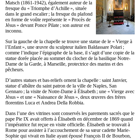
Matsch
(1861-1942), également auteur de la
fresque du «
Triomphe d’Achille
», située
dans le grand escalier ; la fresque du plafond
en forme de voûte représente le «
Procès de
Jésus
» devant Ponce Pilate ; son auteur est
inconnu.
Sur la gauche de la chapelle se trouve une statue de le «
Vierge à
l’Enfant
», une œuvre du sculpteur italien
Baldassare Polari
;
comme l’indique l’épigraphe de la base, il s’agit d’une copie de la
statue dorée placée au sommet du clocher de la basilique
Notre-
Dame de la Garde
, à Marseille, protectrice des marins et des
pêcheurs.
D’autres statues et bas-reliefs ornent la chapelle : saint Janvier,
statue d’albâtre du saint patron de la ville de Naples,
San
Gennaro
; la visite de Notre-Dame à Élisabeth ; une «
Vierge avec
Jésus
» et une «
Naissance de Jésus
», deux œuvres des frères
florentins
Luca
et
Andrea Della Robbia
.
Dans l’une des vitrines sont conservés les parements sacrés que le
pape Pie
IX
avait offerts à Élisabeth en décembre de 1869 quand
l’impératrice fut reçue en visite officielle. Élisabeth se trouvait à
Rome pour assister à l’accouchement de sa sœur cadette Marie-
Sophie qui vivait en Italie ayant épousé François
II
de Bourbon,