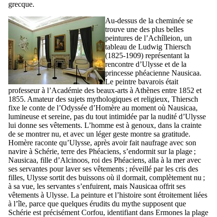
grecque.
Au-dessus de la cheminée se
trouve une des plus belles
peintures de l’
Achílleion
, un
tableau de
Ludwig Thiersch
(1825-1909) représentant la
rencontre d’Ulysse et de la
princesse phéacienne Nausicaa.
Le peintre bavarois était
professeur à l’Académie des beaux-arts à Athènes entre 1852 et
1855. Amateur des sujets mythologiques et religieux,
Thiersch
fixe le conte de l’Odyssée d’Homère au moment où Nausicaa,
lumineuse et sereine, pas du tout intimidée par la nudité d’Ulysse
lui donne ses vêtements. L’homme est à genoux, dans la crainte
de se montrer nu, et avec un léger geste montre sa gratitude.
Homère raconte qu’Ulysse, après avoir fait naufrage avec son
navire à Schérie, terre des Phéaciens, s’endormit sur la plage ;
Nausicaa, fille d’Alcinoos, roi des Phéaciens, alla à la mer avec
ses servantes pour laver ses vêtements ; réveillé par les cris des
filles, Ulysse sortit des buissons où il dormait, complètement nu ;
à sa vue, les servantes s’enfuirent, mais Nausicaa offrit ses
vêtements à Ulysse. La peinture et l’histoire sont étroitement liées
à l’île, parce que quelques érudits du mythe supposent que
Schérie est précisément Corfou, identifiant dans
Ermones
la plage