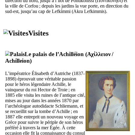
direction du nord, jusqu’à l’îlot de
Pontikoníssi
(
Ποντικονήσι
) et
la ville de Corfou ; depuis les jardins la vue porte, en direction du
sud-est, jusqu’au cap de
Lefkímmi
(
Akra Lefkimmis
).
Visites
Le palais de l’Achilléion (
Αχίλλειον
/
Achílleion
)
L’impératrice Élisabeth d’Autriche (1837-
1898) éprouvait une véritable passion
pour le héros légendaire Achille, le
vainqueur du roi Hector de Troie ; en
1885 elle visita les ruines de l’antique cité,
mises au jour dans les années 1870 par
l’archéologue autodidacte
Schliemann
, et
se recueillit sur la tombe d’Achille ; en
1887 elle entreprit un nouveau voyage en
Grèce pour suivre le périple de son héros
préféré à travers la mer Égée. À cette
occasion elle fit la connaissance du consul