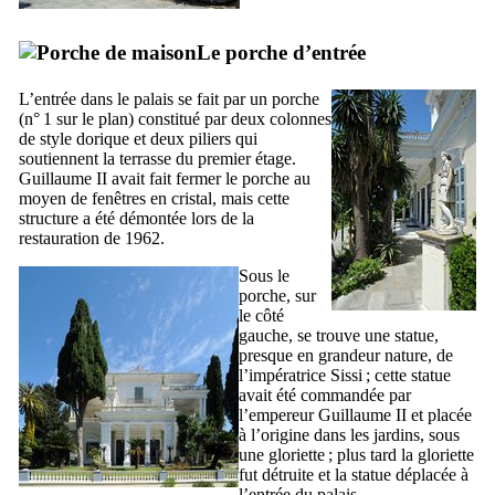
Le porche d’entrée
L’entrée dans le palais se fait par un porche
(n° 1 sur le plan) constitué par deux colonnes
de style dorique et deux piliers qui
soutiennent la terrasse du premier étage.
Guillaume
II
avait fait fermer le porche au
moyen de fenêtres en cristal, mais cette
structure a été démontée lors de la
restauration de 1962.
Sous le
porche, sur
le côté
gauche, se trouve une statue,
presque en grandeur nature, de
l’impératrice Sissi ; cette statue
avait été commandée par
l’empereur Guillaume
II
et placée
à l’origine dans les jardins, sous
une gloriette ; plus tard la gloriette
fut détruite et la statue déplacée à
l’entrée du palais.