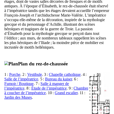
étages, dont de vastes salles décorées de fresques et de motifs
antiques. À l’époque d’Élisabeth, le rez-de-chaussée était réservé
à l’impératrice tandis que les étages devaient accueillir l’empereur
François-Joseph et l’archiduchesse Marie-Valérie. L’impératrice
s’occupa elle-même de la décoration, inspirée de la mythologie
grecque et du personnage d’Achille, illustrant des scènes
héroïques et tragiques de la guerre de Troie. La passion
d’Élisabeth pour la mythologie grecque se perçoit dans tout
l’édifice ; aux murs, de nombreux tableaux rappellent les scènes
les plus héroïques de l’Iliade ; la moindre pièce de mobilier est
incrustée de motifs helléniques.
Plan du rez-de-chaussée
1 :
Porche
. 2 :
Vestibule
. 3 :
Chapelle catholique
. 4 :
Salle de l’impératrice
. 5 :
Bureau du kaiser
. 6 :
Fumoir / Boutique
. 7 :
Salle à manger de
l’impératrice
. 8 :
Étude de l’impératrice
. 9 :
Chambre
à coucher de l’impératrice
. 10 :
Grand escalier
. 11 :
Jardin des Muses
.