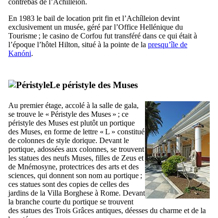
contrebas de l’
Achílleion
.
En 1983 le bail de location prit fin et l’
Achílleion
devint
exclusivement un musée, géré par l’Office Hellénique du
Tourisme ; le casino de Corfou fut transféré dans ce qui était à
l’époque l’hôtel
Hilton
, situé à la pointe de la
presqu’île de
Kanóni
.
Le péristyle des Muses
Au premier étage, accolé à la salle de gala,
se trouve le «
Péristyle des Muses
» ; ce
péristyle des Muses est plutôt un portique
des Muses, en forme de lettre « L » constitué
de colonnes de style dorique. Devant le
portique, adossées aux colonnes, se trouvent
les statues des neufs Muses, filles de Zeus et
de Mnémosyne, protectrices des arts et des
sciences, qui donnent son nom au portique ;
ces statues sont des copies de celles des
jardins de la
Villa Borghese
à Rome. Devant
la branche courte du portique se trouvent
des statues des Trois Grâces antiques, déesses du charme et de la