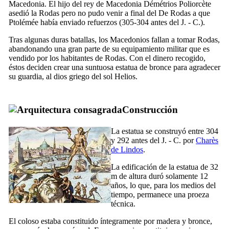
Macedonia. El hijo del rey de Macedonia Démétrios Poliorcète
asedió la Rodas pero no pudo venir a final del De Rodas a que
Ptolémée había enviado refuerzos (305-304 antes del J. - C.).
Tras algunas duras batallas, los Macedonios fallan a tomar Rodas,
abandonando una gran parte de su equipamiento militar que es
vendido por los habitantes de Rodas. Con el dinero recogido,
éstos deciden crear una suntuosa estatua de bronce para agradecer
su guardia, al dios griego del sol Helios.
Construcción
La estatua se construyó entre 304
y 292 antes del J. - C. por
Charès
de Lindos
.
La edificación de la estatua de 32
m de altura duró solamente 12
años, lo que, para los medios del
tiempo, permanece una proeza
técnica.
El coloso estaba constituido íntegramente por madera y bronce,