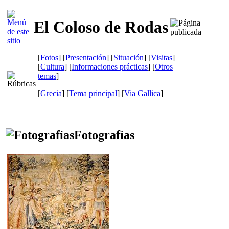
El Coloso de Rodas
[
Fotos
] [
Presentación
] [
Situación
] [
Visitas
]
[
Cultura
] [
Informaciones prácticas
] [
Otros
temas
]
[
Grecia
] [
Tema principal
]
[
Via Gallica
]
Fotografías