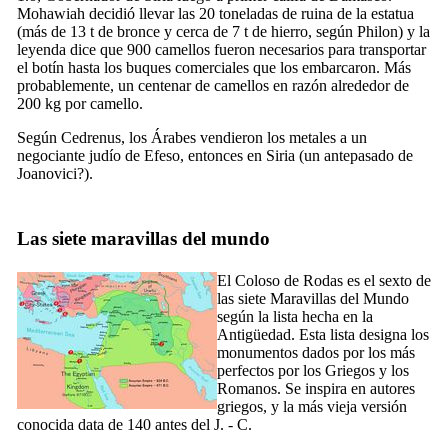
Mohawiah decidió llevar las 20 toneladas de ruina de la estatua
(más de 13 t de bronce y cerca de 7 t de hierro, según Philon) y la
leyenda dice que 900 camellos fueron necesarios para transportar
el botín hasta los buques comerciales que los embarcaron. Más
probablemente, un centenar de camellos en razón alrededor de
200 kg por camello.
Según Cedrenus, los Árabes vendieron los metales a un
negociante judío de Efeso, entonces en Siria (un antepasado de
Joanovici?).
Las siete maravillas del mundo
El Coloso de Rodas es el sexto de
las siete Maravillas del Mundo
según la lista hecha en la
Antigüedad. Esta lista designa los
monumentos dados por los más
perfectos por los Griegos y los
Romanos. Se inspira en autores
griegos, y la más vieja versión
conocida data de 140 antes del J. - C.