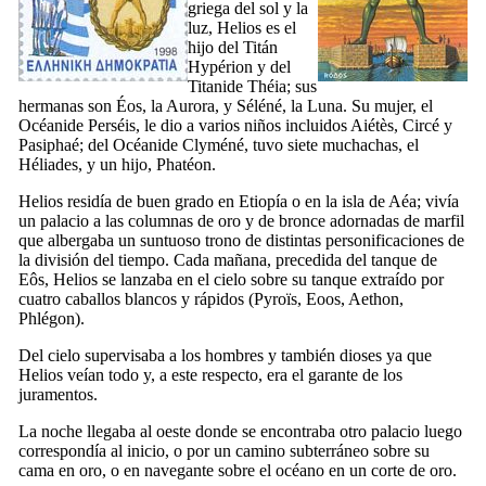
griega del sol y la
luz, Helios es el
hijo del Titán
Hypérion y del
Titanide Théia; sus
hermanas son Éos, la Aurora, y Séléné, la Luna. Su mujer, el
Océanide Perséis, le dio a varios niños incluidos Aiétès, Circé y
Pasiphaé; del Océanide Clyméné, tuvo siete muchachas, el
Héliades, y un hijo, Phatéon.
Helios residía de buen grado en Etiopía o en la isla de Aéa; vivía
un palacio a las columnas de oro y de bronce adornadas de marfil
que albergaba un suntuoso trono de distintas personificaciones de
la división del tiempo. Cada mañana, precedida del tanque de
Eôs, Helios se lanzaba en el cielo sobre su tanque extraído por
cuatro caballos blancos y rápidos (Pyroïs, Eoos, Aethon,
Phlégon).
Del cielo supervisaba a los hombres y también dioses ya que
Helios veían todo y, a este respecto, era el garante de los
juramentos.
La noche llegaba al oeste donde se encontraba otro palacio luego
correspondía al inicio, o por un camino subterráneo sobre su
cama en oro, o en navegante sobre el océano en un corte de oro.