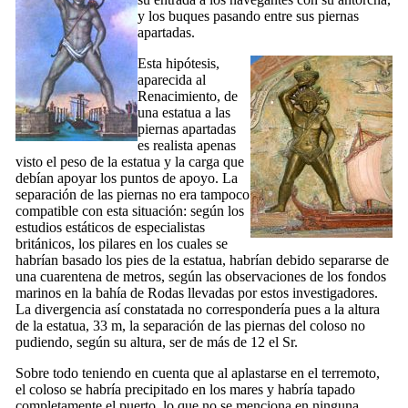
y los buques pasando entre sus piernas
apartadas.
Esta hipótesis,
aparecida al
Renacimiento, de
una estatua a las
piernas apartadas
es realista apenas
visto el peso de la estatua y la carga que
debían apoyar los puntos de apoyo. La
separación de las piernas no era tampoco
compatible con esta situación: según los
estudios estáticos de especialistas
británicos, los pilares en los cuales se
habrían basado los pies de la estatua, habrían debido separarse de
una cuarentena de metros, según las observaciones de los fondos
marinos en la bahía de Rodas llevadas por estos investigadores.
La divergencia así constatada no correspondería pues a la altura
de la estatua, 33 m, la separación de las piernas del coloso no
pudiendo, según su altura, ser de más de 12 el Sr.
Sobre todo teniendo en cuenta que al aplastarse en el terremoto,
el coloso se habría precipitado en los mares y habría tapado
completamente el puerto, lo que no se menciona en ninguna