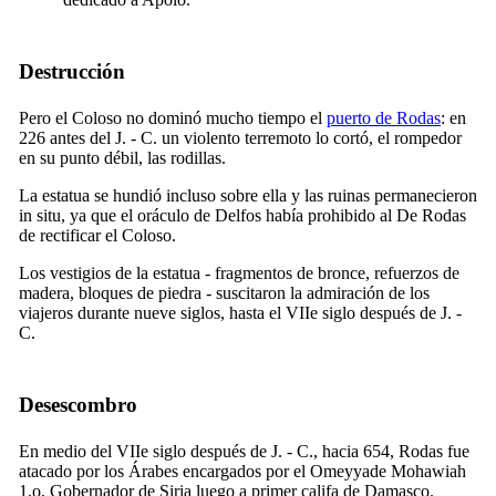
Destrucción
Pero el Coloso no dominó mucho tiempo el
puerto de Rodas
: en
226 antes del J. - C. un violento terremoto lo cortó, el rompedor
en su punto débil, las rodillas.
La estatua se hundió incluso sobre ella y las ruinas permanecieron
in situ, ya que el oráculo de Delfos había prohibido al De Rodas
de rectificar el Coloso.
Los vestigios de la estatua - fragmentos de bronce, refuerzos de
madera, bloques de piedra - suscitaron la admiración de los
viajeros durante nueve siglos, hasta el
VIIe
siglo después de J. -
C.
Desescombro
En medio del
VIIe
siglo después de J. - C., hacia 654, Rodas fue
atacado por los Árabes encargados por el Omeyyade Mohawiah
1.o, Gobernador de Siria luego a primer califa de Damasco.