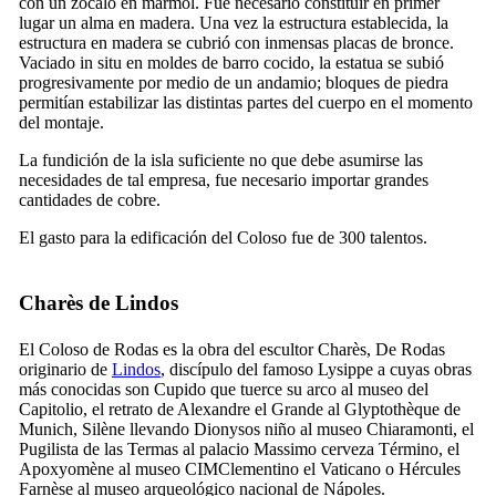
con un zócalo en mármol. Fue necesario constituir en primer
lugar un alma en madera. Una vez la estructura establecida, la
estructura en madera se cubrió con inmensas placas de bronce.
Vaciado in situ en moldes de barro cocido, la estatua se subió
progresivamente por medio de un andamio; bloques de piedra
permitían estabilizar las distintas partes del cuerpo en el momento
del montaje.
La fundición de la isla suficiente no que debe asumirse las
necesidades de tal empresa, fue necesario importar grandes
cantidades de cobre.
El gasto para la edificación del Coloso fue de 300 talentos.
Charès de Lindos
El Coloso de Rodas es la obra del escultor Charès, De Rodas
originario de
Lindos
, discípulo del famoso Lysippe a cuyas obras
más conocidas son Cupido que tuerce su arco al museo del
Capitolio, el retrato de Alexandre el Grande al Glyptothèque de
Munich, Silène llevando Dionysos niño al museo Chiaramonti, el
Pugilista de las Termas al palacio Massimo cerveza Término, el
Apoxyomène al museo CIMClementino el Vaticano o Hércules
Farnèse al museo arqueológico nacional de Nápoles.