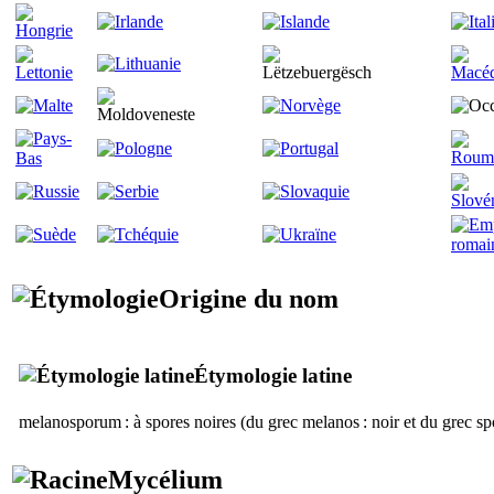
Origine du nom
Étymologie latine
melanosporum
: à spores noires (du grec
melanos
: noir et du grec
sp
Mycélium