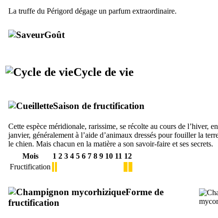
La truffe du Périgord dégage un parfum extraordinaire.
Goût
Cycle de vie
Saison de fructification
Cette espèce méridionale, rarissime, se récolte au cours de l’hiver, 
janvier, généralement à l’aide d’animaux dressés pour fouiller la ter
le chien. Mais chacun en la matière a son savoir-faire et ses secrets.
Mois
1
2
3
4
5
6
7
8
9
10
11
12
Fructification
Forme de
fructification