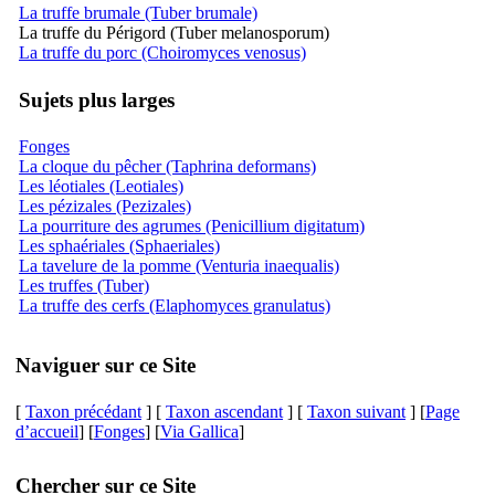
La truffe brumale (Tuber brumale)
La truffe du Périgord (Tuber melanosporum)
La truffe du porc (Choiromyces venosus)
Sujets plus larges
Fonges
La cloque du pêcher (Taphrina deformans)
Les léotiales (Leotiales)
Les pézizales (Pezizales)
La pourriture des agrumes (Penicillium digitatum)
Les sphaériales (Sphaeriales)
La tavelure de la pomme (Venturia inaequalis)
Les truffes (Tuber)
La truffe des cerfs (Elaphomyces granulatus)
Naviguer sur ce Site
[
Taxon précédant
] [
Taxon ascendant
] [
Taxon suivant
] [
Page
d’accueil
] [
Fonges
] [
Via Gallica
]
Chercher sur ce Site