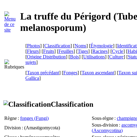
La truffe du Périgord (
Tube
melanosporum
)
[
Photos
] [
Classification
] [
Noms
] [
Étymologie
] [
Identifica
[
Fleurs
] [
Fruits
] [
Feuilles
] [
Tiges
] [
Racines
] [
Cycle
] [
Habi
[
Origine Distribution
] [
Bois
] [
Utilisations
] [
Culture
] [
Statu
sujets
]
[
Taxon précédant
] [
Fonges
] [
Taxon ascendant
] [
Taxon su
Gallica
]
Classification
Règne
:
fonges (
Fungi
)
Sous-règne
:
champigno
Sous-division
:
ascomyc
Division
: (
Amastigomycota
)
(
Ascomycotina
)