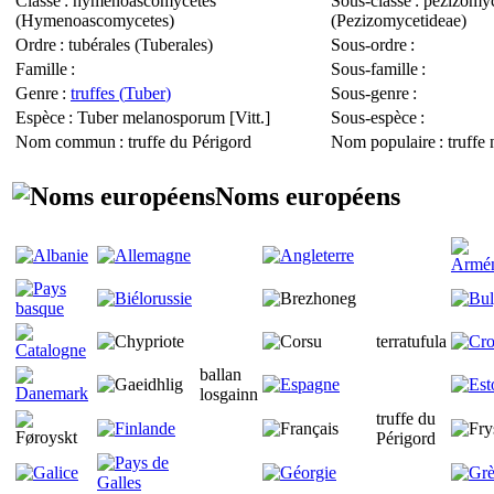
Classe
: hyménoascomycètes
Sous-classe
: pézizomyc
(
Hymenoascomycetes
)
(
Pezizomycetideae
)
Ordre
: tubérales (
Tuberales
)
Sous-ordre
:
Famille
:
Sous-famille
:
Genre
:
truffes (
Tuber
)
Sous-genre
:
Espèce
:
Tuber melanosporum
[Vitt.]
Sous-espèce
:
Nom commun
: truffe du Périgord
Nom populaire
: truffe 
Noms européens
terratufula
ballan
losgainn
truffe du
Périgord