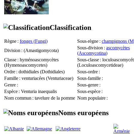
Classification
Règne
:
fonges (
Fungi
)
Sous-règne
:
champignons (
M
Sous-division
:
ascomycètes
Division
: (
Amastigomycota
)
(
Ascomycotina
)
Classe
: hyménoascomycètes
Sous-classe
: loculoascomycét
(
Hymenoascomycetes
)
(
Loculoascomycetideae
)
Ordre
: dothidiales (
Dothidiales
)
Sous-ordre
:
Famille
: venturiacées (
Venturiaceae
)
Sous-famille
:
Genre
:
Sous-genre
:
Espèce
:
Venturia inaequalis
Sous-espèce
:
Nom commun
: tavelure de la pomme
Nom populaire
:
Noms européens