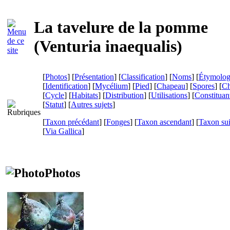
La tavelure de la pomme
(
Venturia inaequalis
)
[
Photos
] [
Présentation
] [
Classification
] [
Noms
] [
Étymolog
[
Identification
] [
Mycélium
] [
Pied
] [
Chapeau
] [
Spores
] [
Ch
[
Cycle
] [
Habitats
] [
Distribution
] [
Utilisations
] [
Constituan
[
Statut
] [
Autres sujets
]
[
Taxon précédant
] [
Fonges
] [
Taxon ascendant
] [
Taxon su
[
Via Gallica
]
Photos