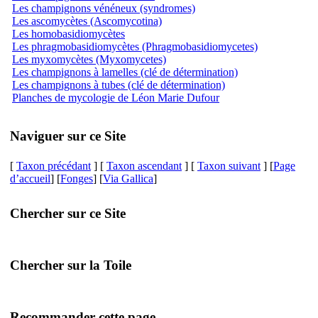
Les champignons vénéneux (syndromes)
Les ascomycètes (Ascomycotina)
Les homobasidiomycètes
Les phragmobasidiomycètes (Phragmobasidiomycetes)
Les myxomycètes (Myxomycetes)
Les champignons à lamelles (clé de détermination)
Les champignons à tubes (clé de détermination)
Planches de mycologie de Léon Marie Dufour
Naviguer sur ce Site
[
Taxon précédant
] [
Taxon ascendant
] [
Taxon suivant
] [
Page
d’accueil
] [
Fonges
] [
Via Gallica
]
Chercher sur ce Site
Chercher sur la Toile
Recommander cette page