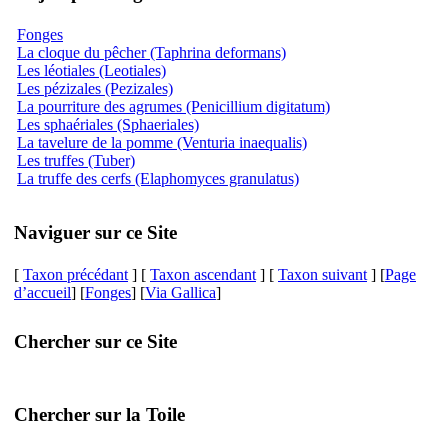
Fonges
La cloque du pêcher (Taphrina deformans)
Les léotiales (Leotiales)
Les pézizales (Pezizales)
La pourriture des agrumes (Penicillium digitatum)
Les sphaériales (Sphaeriales)
La tavelure de la pomme (Venturia inaequalis)
Les truffes (Tuber)
La truffe des cerfs (Elaphomyces granulatus)
Naviguer sur ce Site
[
Taxon précédant
] [
Taxon ascendant
] [
Taxon suivant
] [
Page
d’accueil
] [
Fonges
] [
Via Gallica
]
Chercher sur ce Site
Chercher sur la Toile