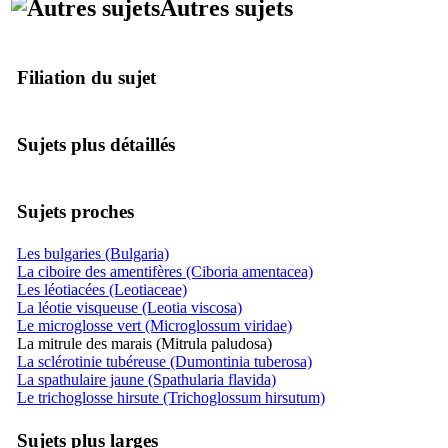
Autres sujets
Filiation du sujet
Sujets plus détaillés
Sujets proches
Les bulgaries (Bulgaria)
La ciboire des amentifères (Ciboria amentacea)
Les léotiacées (Leotiaceae)
La léotie visqueuse (Leotia viscosa)
Le microglosse vert (Microglossum viridae)
La mitrule des marais (Mitrula paludosa)
La sclérotinie tubéreuse (Dumontinia tuberosa)
La spathulaire jaune (Spathularia flavida)
Le trichoglosse hirsute (Trichoglossum hirsutum)
Sujets plus larges