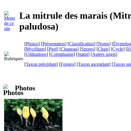
La mitrule des marais (
Mitr
paludosa
)
[
Photos
] [
Présentation
] [
Classification
] [
Noms
] [
Étymolog
[
Mycélium
] [
Pied
] [
Chapeau
] [
Spores
] [
Chair
] [
Cycle
] [
Ha
[
Utilisations
] [
Constituants
] [
Statut
] [
Autres sujets
]
[
Taxon précédant
] [
Fonges
] [
Taxon ascendant
] [
Taxon su
Photos