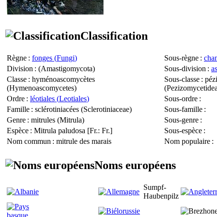
Classification
Règne
:
fonges (
Fungi
)
Sous-règne
:
cha
Division
: (
Amastigomycota
)
Sous-division
:
a
Classe
: hyménoascomycètes
Sous-classe
: péz
(
Hymenoascomycetes
)
(
Pezizomycetide
Ordre
:
léotiales (
Leotiales
)
Sous-ordre
:
Famille
: sclérotiniacées (
Sclerotiniaceae
)
Sous-famille
:
Genre
: mitrules (
Mitrula
)
Sous-genre
:
Espèce
:
Mitrula paludosa
[Fr.: Fr.]
Sous-espèce
:
Nom commun
: mitrule des marais
Nom populaire
:
Noms européens
Sumpf-
Haubenpilz