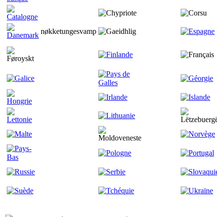
nøkketungesvamp