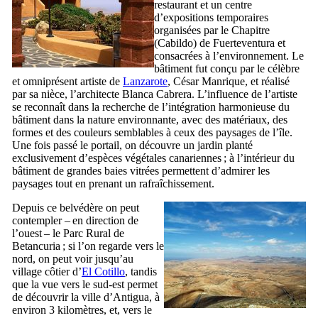
restaurant et un centre
d’expositions temporaires
organisées par le Chapitre
(
Cabildo
) de
Fuerteventura
et
consacrées à l’environnement. Le
bâtiment fut conçu par le célèbre
et omniprésent artiste de
Lanzarote
,
César Manrique
, et réalisé
par sa nièce, l’architecte
Blanca Cabrera
. L’influence de l’artiste
se reconnaît dans la recherche de l’intégration harmonieuse du
bâtiment dans la nature environnante, avec des matériaux, des
formes et des couleurs semblables à ceux des paysages de l’île.
Une fois passé le portail, on découvre un jardin planté
exclusivement d’espèces végétales canariennes ; à l’intérieur du
bâtiment de grandes baies vitrées permettent d’admirer les
paysages tout en prenant un rafraîchissement.
Depuis ce belvédère on peut
contempler – en direction de
l’ouest – le Parc Rural de
Betancuria
; si l’on regarde vers le
nord, on peut voir jusqu’au
village côtier d’
El Cotillo
, tandis
que la vue vers le sud-est permet
de découvrir la ville d’
Antigua
, à
environ 3 kilomètres, et, vers le