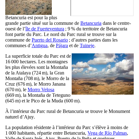
Betancuria
est pour la plus
grande partie situé sur la commune de
Betancuria
dans le centre-
ouest de l’
île de
Fuerteventura
; 9 % du territoire de
Betancuria
font partie du Parc. Le nord du Parc rural se trouve sur la
commune de
Puerto del Rosario
; d’autres parties dans les
communes d’
Antigua
, de
Pájara
et de
Tuineje
.
La superficie totale du Parc est de
16 000 hectares. Les montagnes
les plus élevées sont la
Montaña
de la Atalaya
(724 m), la
Gran
Montaña
(708 m), le
Morro de la
Cruz
(676 m), le
Morro Janana
(670 m), le
Morro Velosa
(669 m), la
Montaña de Teteguno
(645 m) et le
Pico de la Muda
(600 m).
À l’intérieur du Parc rural de
Betancuria
se trouve le Monument
naturel d’
Ajuy
.
La population résidente à l’intérieur du Parc s’élève à moins de
1 000 habitants, répartie entre
Betancuria
,
Vega de Río Palmas
,
Valle de Santa Inés
,
Ajuy
,
Puerto de la Peña
et quelques