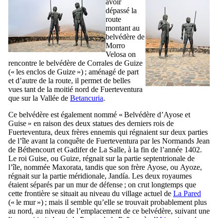
avoir
dépassé la
route
montant au
belvédère de
Morro
Velosa
on
rencontre le belvédère de
Corrales de Guize
(« les enclos de
Guize
») ; aménagé de part
et d’autre de la route, il permet de belles
vues tant de la moitié nord de
Fuerteventura
que sur la Vallée de
Betancuria
.
Ce belvédère est également nommé « Belvédère d’
Ayose
et
Guise
» en raison des deux statues des derniers rois de
Fuerteventura
, deux frères ennemis qui régnaient sur deux parties
de l’île avant la conquête de
Fuerteventura
par les Normands
Jean
de Béthencourt
et
Gadifer de La Salle
, à la fin de l’année 1402.
Le roi
Guise
, ou
Guize
, régnait sur la partie septentrionale de
l’île, nommée
Maxorata
, tandis que son frère
Ayose
, ou
Ayoze
,
régnait sur la partie méridionale,
Jandía
. Les deux royaumes
étaient séparés par un mur de défense ; on crut longtemps que
cette frontière se situait au niveau du village actuel de
La Pared
(« le mur ») ; mais il semble qu’elle se trouvait probablement plus
au nord, au niveau de l’emplacement de ce belvédère, suivant une