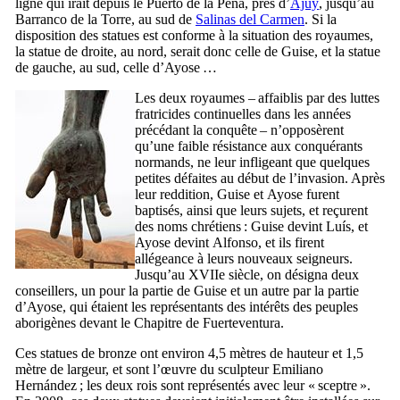
ligne qui irait depuis le
Puerto de la Peña
, près d’
Ajuy
, jusqu’au
Barranco de la Torre
, au sud de
Salinas del Carmen
. Si la
disposition des statues est conforme à la situation des royaumes,
la statue de droite, au nord, serait donc celle de
Guise
, et la statue
de gauche, au sud, celle d’
Ayose
…
Les deux royaumes – affaiblis par des luttes
fratricides continuelles dans les années
précédant la conquête – n’opposèrent
qu’une faible résistance aux conquérants
normands, ne leur infligeant que quelques
petites défaites au début de l’invasion. Après
leur reddition,
Guise
et
Ayose
furent
baptisés, ainsi que leurs sujets, et reçurent
des noms chrétiens :
Guise
devint
Luís
, et
Ayose
devint
Alfonso
, et ils firent
allégeance à leurs nouveaux seigneurs.
Jusqu’au
XVIIe
siècle, on désigna deux
conseillers, un pour la partie de
Guise
et un autre par la partie
d’
Ayose
, qui étaient les représentants des intérêts des peuples
aborigènes devant le Chapitre de
Fuerteventura
.
Ces statues de bronze ont environ 4,5 mètres de hauteur et 1,5
mètre de largeur, et sont l’œuvre du sculpteur
Emiliano
Hernández
; les deux rois sont représentés avec leur « sceptre ».