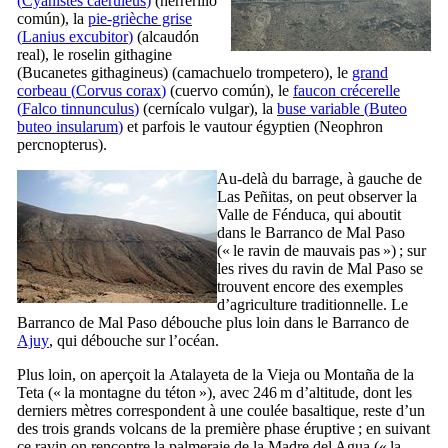
(
Cyanistes caeruleus
)
(
herrerillo
común
), la
pie-grièche grise
(
Lanius excubitor
)
(
alcaudón
real
), le roselin githagine
(
Bucanetes githagineus
) (
camachuelo trompetero
), le
grand
corbeau (
Corvus corax
)
(
cuervo común
), le
faucon crécerelle
(
Falco tinnunculus
)
(
cernícalo vulgar
), la
buse variable (
Buteo
buteo insularum
)
et parfois le vautour égyptien (
Neophron
percnopterus
).
Au-delà du barrage, à gauche de
Las Peñitas
, on peut observer la
Valle de Fénduca
, qui aboutit
dans le
Barranco de Mal Paso
(« le ravin de mauvais pas ») ; sur
les rives du ravin de
Mal Paso
se
trouvent encore des exemples
d’agriculture traditionnelle. Le
Barranco de Mal Paso
débouche plus loin dans le
Barranco de
Ajuy
, qui débouche sur l’océan.
Plus loin, on aperçoit la
Atalayeta de la Vieja
ou
Montaña de la
Teta
(« la montagne du téton »), avec 246 m d’altitude, dont les
derniers mètres correspondent à une coulée basaltique, reste d’un
des trois grands volcans de la première phase éruptive ; en suivant
ce ravin on rencontre la palmeraie de la
Madre del Agua
(« la