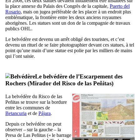
En 2008, ces deux statues devaient initialement être installées sur
la place annexe du Palais des Congrès de la capitale,
Puerto del
Rosario
, mais on jugea préférable de les placer à un endroit plus
emblématique, la frontière entre les deux anciens royaumes
aborigènes. Les statues sont un don de la compagnie de travaux
publics OHL.
Le belvédère est devenu un arrêt obligé des touristes, et c’est
devenu un rituel de se faire photographier devant ces statues, à tel
point qu’une main d’une statue est polie par les milliers de mains
qui l’ont saisie.
Le belvédère de l’Escarpement des
Rochers (
Mirador del Risco de las Peñitas
)
La belvédère du
Risco de las
Peñitas
se trouve sur la bordure
entre les communes de
Betancuria
et de
Pájara
.
Depuis ce belvédère on peut
observer – sur la gauche – la
Presa de Las Peñitas
(« le barrage