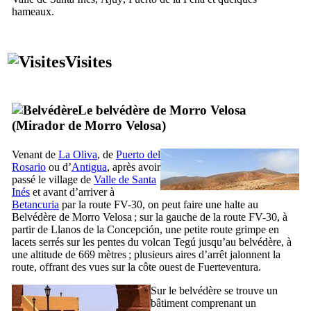
hameaux.
Visites
Le belvédère de
Morro Velosa
(
Mirador de Morro Velosa
)
Venant de
La Oliva
, de
Puerto del
Rosario
ou d’
Antigua
, après avoir
passé le village de
Valle de Santa
Inés
et avant d’arriver à
Betancuria
par la route FV-30, on peut faire une halte au
Belvédère de
Morro Velosa
; sur la gauche de la route FV-30, à
partir de
Llanos de la Concepción
, une petite route grimpe en
lacets serrés sur les pentes du volcan
Tegú
jusqu’au belvédère, à
une altitude de 669 mètres ; plusieurs aires d’arrêt jalonnent la
route, offrant des vues sur la côte ouest de
Fuerteventura
.
Sur le belvédère se trouve un
bâtiment comprenant un