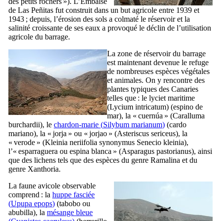
des petits rochers »). L’
Embalse
de Las Peñitas
fut construit dans un but agricole entre 1939 et
1943 ; depuis, l’érosion des sols a colmaté le réservoir et la
salinité croissante de ses eaux a provoqué le déclin de l’utilisation
agricole du barrage.
La zone de réservoir du barrage
est maintenant devenue le refuge
de nombreuses espèces végétales
et animales. On y rencontre des
plantes typiques des Canaries
telles que : le lyciet maritime
(
Lycium intricatum
) (
espino de
mar
), la «
cuernúa
» (
Caralluma
burchardii
), le
chardon-marie (
Silybum marianum
)
(
cardo
mariano
), la «
jorja
» ou «
jorjao
» (
Asteriscus sericeus
), la
«
verode
» (
Kleinia neriifolia
synonymus
Senecio kleinia
),
l’«
esparraguera
ou
espina blanca
» (
Asparagus pastorianus
), ainsi
que des lichens tels que des espèces du genre
Ramalina
et du
genre
Xanthoria
.
La faune avicole observable
comprend : la
huppe fasciée
(
Upupa epops
)
(
tabobo
ou
abubilla
), la
mésange bleue