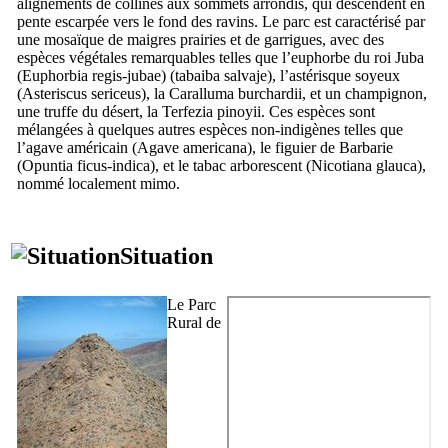
alignements de collines aux sommets arrondis, qui descendent en
pente escarpée vers le fond des ravins. Le parc est caractérisé par
une mosaïque de maigres prairies et de garrigues, avec des
espèces végétales remarquables telles que l’euphorbe du roi Juba
(
Euphorbia regis-jubae
) (
tabaiba salvaje
), l’astérisque soyeux
(
Asteriscus sericeus
), la
Caralluma burchardii
, et un champignon,
une truffe du désert, la
Terfezia pinoyii
. Ces espèces sont
mélangées à quelques autres espèces non-indigènes telles que
l’agave américain (
Agave americana
), le figuier de Barbarie
(
Opuntia ficus-indica
), et le tabac arborescent (
Nicotiana glauca
),
nommé localement
mimo
.
Situation
Le Parc
Rural de