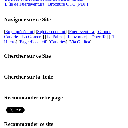
L'île de Fuerteventura - Brochure OTC (PDF)
Naviguer sur ce Site
[
Sujet précédant
] [
Sujet ascendant
] [
Fuerteventura
] [
Grande
Canarie
] [
La Gomera
] [
La Palma
] [
Lanzarote
] [
Ténériffe
] [
El
Hierro
] [
Page d’accueil
] [
Canaries
] [
Via Gallica
]
Chercher sur ce Site
Chercher sur la Toile
Recommander cette page
Recommander ce site