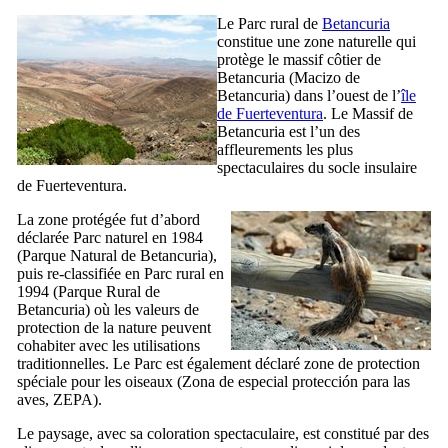
Le Parc rural de
Betancuria
constitue une zone naturelle qui
protège le massif côtier de
Betancuria
(
Macizo de
Betancuria
) dans l’ouest de l’
île
de
Fuerteventura
. Le Massif de
Betancuria
est l’un des
affleurements les plus
spectaculaires du socle insulaire
de
Fuerteventura
.
La zone protégée fut d’abord
déclarée Parc naturel en 1984
(
Parque Natural de Betancuria
),
puis re-classifiée en Parc rural en
1994 (
Parque Rural de
Betancuria
) où les valeurs de
protection de la nature peuvent
cohabiter avec les utilisations
traditionnelles. Le Parc est également déclaré zone de protection
spéciale pour les oiseaux (
Zona de especial protección para las
aves, ZEPA
).
Le paysage, avec sa coloration spectaculaire, est constitué par des