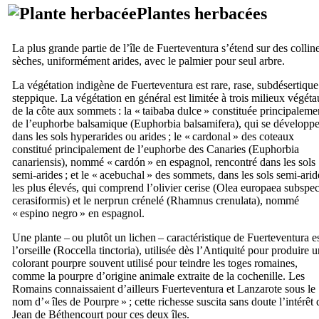
Plantes herbacées
La plus grande partie de l’île de
Fuerteventura
s’étend sur des collin
sèches, uniformément arides, avec le palmier pour seul arbre.
La végétation indigène de
Fuerteventura
est rare, rase, subdésertiqu
steppique. La végétation en général est limitée à trois milieux végéta
de la côte aux sommets : la «
taibaba dulce
» constituée principaleme
de l’euphorbe balsamique (
Euphorbia balsamifera
), qui se développ
dans les sols hyperarides ou arides ; le «
cardonal
» des coteaux
constitué principalement de l’euphorbe des Canaries (
Euphorbia
canariensis
), nommé «
cardón
» en espagnol, rencontré dans les sols
semi-arides ; et le «
acebuchal
» des sommets, dans les sols semi-arid
les plus élevés, qui comprend l’olivier cerise (
Olea europaea subspec
cerasiformis
) et le nerprun crénelé (
Rhamnus crenulata
), nommé
«
espino negro
» en espagnol.
Une plante – ou plutôt un lichen – caractéristique de
Fuerteventura
es
l’orseille (
Roccella tinctoria
), utilisée dès l’Antiquité pour produire u
colorant pourpre souvent utilisé pour teindre les toges romaines,
comme la pourpre d’origine animale extraite de la cochenille. Les
Romains connaissaient d’ailleurs
Fuerteventura
et
Lanzarote
sous le
nom d’« îles de Pourpre » ; cette richesse suscita sans doute l’intérêt 
Jean de Béthencourt
pour ces deux îles.