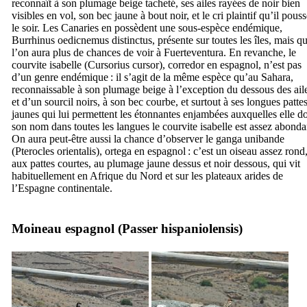
reconnaît à son plumage beige tacheté, ses ailes rayées de noir bien
visibles en vol, son bec jaune à bout noir, et le cri plaintif qu’il pous
le soir. Les Canaries en possèdent une sous-espèce endémique,
Burrhinus oedicnemus distinctus
, présente sur toutes les îles, mais q
l’on aura plus de chances de voir à
Fuerteventura
. En revanche, le
courvite isabelle (
Cursorius cursor
),
corredor
en espagnol, n’est pas
d’un genre endémique : il s’agit de la même espèce qu’au Sahara,
reconnaissable à son plumage beige à l’exception du dessous des ail
et d’un sourcil noirs, à son bec courbe, et surtout à ses longues patte
jaunes qui lui permettent les étonnantes enjambées auxquelles elle do
son nom dans toutes les langues le courvite isabelle est assez abonda
On aura peut-être aussi la chance d’observer le ganga unibande
(
Pterocles orientalis
),
ortega
en espagnol : c’est un oiseau assez rond
aux pattes courtes, au plumage jaune dessus et noir dessous, qui vit
habituellement en Afrique du Nord et sur les plateaux arides de
l’Espagne continentale.
Moineau espagnol (
Passer hispaniolensis
)