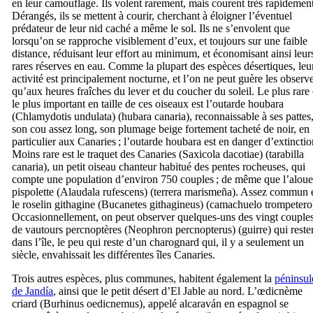
en leur camouflage. Ils volent rarement, mais courent très rapidement
Dérangés, ils se mettent à courir, cherchant à éloigner l’éventuel
prédateur de leur nid caché a même le sol. Ils ne s’envolent que
lorsqu’on se rapproche visiblement d’eux, et toujours sur une faible
distance, réduisant leur effort au minimum, et économisant ainsi leur
rares réserves en eau. Comme la plupart des espèces désertiques, leu
activité est principalement nocturne, et l’on ne peut guère les observ
qu’aux heures fraîches du lever et du coucher du soleil. Le plus rare 
le plus important en taille de ces oiseaux est l’outarde houbara
(
Chlamydotis undulata
) (
hubara canaria
), reconnaissable à ses pattes,
son cou assez long, son plumage beige fortement tacheté de noir, en
particulier aux Canaries ; l’outarde houbara est en danger d’extinctio
Moins rare est le traquet des Canaries (
Saxicola dacotiae
) (
tarabilla
canaria
), un petit oiseau chanteur habitué des pentes rocheuses, qui
compte une population d’environ 750 couples ; de même que l’aloue
pispolette (
Alaudala rufescens
) (
terrera marismeña
). Assez commun 
le roselin githagine (
Bucanetes githagineus
) (
camachuelo trompetero
Occasionnellement, on peut observer quelques-uns des vingt couple
de vautours percnoptères (
Neophron percnopterus
) (
guirre
) qui reste
dans l’île, le peu qui reste d’un charognard qui, il y a seulement un
siècle, envahissait les différentes îles Canaries.
Trois autres espèces, plus communes, habitent également la
péninsul
de
Jandía
, ainsi que le petit désert d’
El Jable
au nord. L’œdicnème
criard (
Burhinus oedicnemus
), appelé
alcaraván
en espagnol se