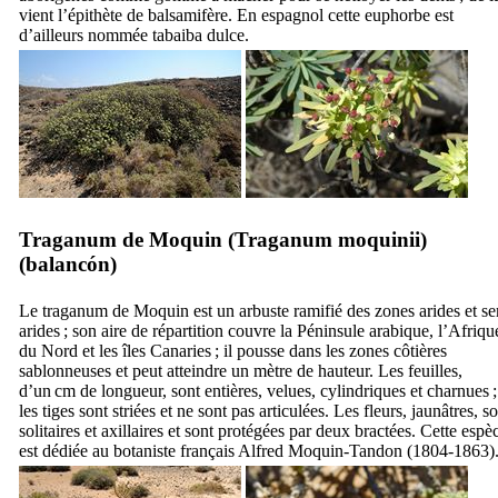
vient l’épithète de balsamifère. En espagnol cette euphorbe est
d’ailleurs nommée
tabaiba dulce
.
Traganum de Moquin (
Traganum moquinii
)
(
balancón
)
Le traganum de Moquin est un arbuste ramifié des zones arides et se
arides ; son aire de répartition couvre la Péninsule arabique, l’Afriqu
du Nord et les îles Canaries ; il pousse dans les zones côtières
sablonneuses et peut atteindre un mètre de hauteur. Les feuilles,
d’un cm de longueur, sont entières, velues, cylindriques et charnues ;
les tiges sont striées et ne sont pas articulées. Les fleurs, jaunâtres, s
solitaires et axillaires et sont protégées par deux bractées. Cette espè
est dédiée au botaniste français Alfred Moquin-Tandon (1804-1863)