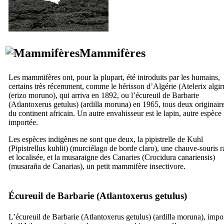
Mammifères
Les mammifères ont, pour la plupart, été introduits par les humains,
certains très récemment, comme le hérisson d’Algérie (
Atelerix algir
(
erizo moruno
), qui arriva en 1892, ou l’écureuil de Barbarie
(
Atlantoxerus getulus
) (ardilla moruna) en 1965, tous deux originair
du continent africain. Un autre envahisseur est le lapin, autre espèce
importée.
Les espèces indigènes ne sont que deux, la pipistrelle de Kuhl
(
Pipistrellus kuhlii
) (
murciélago de borde claro
), une chauve-souris r
et localisée, et la musaraigne des Canaries (
Crocidura canariensis
)
(
musaraña de Canarias
), un petit mammifère insectivore.
Écureuil de Barbarie (
Atlantoxerus getulus
)
L’écureuil de Barbarie (
Atlantoxerus getulus
) (
ardilla moruna
), impo