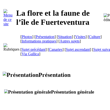
La flore et la faune de
l’île de
Fuerteventura
[
Photos
] [
Présentation
] [
Situation
] [
Visites
] [
Culture
]
[
Informations pratiques
] [
Autres sujets
]
[
Sujet précédant
] [
Canaries
] [
Sujet ascendant
] [
Sujet suiv
[
Via Gallica
]
Présentation
Présentation générale