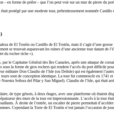
tion – en forme de prière – que l’on peut voir sur un mur de pierre du por
ort était protégé par une modeste tour, prétentieusement nommée
Castillo
n
)
aleza de El Tostón
ou
Castillo de El Tostón
, mais il s’agit d’une gross
ement se trouvait auparavant les ruines d’une ancienne tour datant de
let du rocher riche »).
, par le Capitaine Général des îles Canaries, après une attaque de corsai
s sous la forme de gros rochers qui rendent l’accès du port difficile pou
eur militaire
Don Claudio de l’Isle
(ou
Delisle
) qui est également l’aute
deux tours sont de conception identique. La tour fut commencée en 1741 et
e Nuestra Señora del Pilar y San Miguel
).
Claudio de l’Isle
, qui était a
laire, de type génois, à deux étages, avec une plateforme où étaient dispo
’épaisseur des murs de la tour est impressionnante. L’accès à la tour étai
saillants. À droite de l’entrée, un escalier de pierre permettait d’accéde
 hommes. Cependant la
Torre de El Tostón
n’eut jamais l’occasion de joue