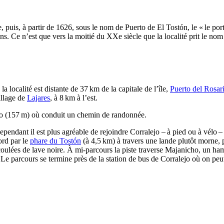
e
, puis, à partir de 1626, sous le nom de
Puerto de El Tostón
, le « le po
ins. Ce n’est que vers la moitié du
XXe
siècle que la localité prit le nom
 la localité est distante de 37 km de la capitale de l’île,
Puerto del Rosar
village de
Lajares
, à 8 km à l’est.
o
(157 m) où conduit un chemin de randonnée.
ependant il est plus agréable de rejoindre
Corralejo
– à pied ou à vélo – 
ord par le
phare du
Tostón
(à 4,5 km) à travers une lande plutôt morne, 
coulées de lave noire. À mi-parcours la piste traverse
Majanicho
, un ha
 Le parcours se termine près de la station de bus de
Corralejo
où on peut