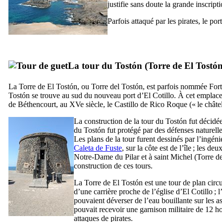
justifie sans doute la grande inscrip
Parfois attaqué par les pirates, le p
La tour du
Tostón
(
Torre de El Tostó
La
Torre de El Tostón
, ou
Torre del Tostón
, est parfois nommée
Fort
Tostón
se trouve au sud du nouveau port d’
El Cotillo
. À cet emplac
de Béthencourt
, au
XVe
siècle, le
Castillo de Rico Roque
(« le châte
La construction de la tour du
Tostón
fut décidée
du
Tostón
fut protégé par des défenses naturelle
Les plans de la tour furent dessinés par l’ingéni
Caleta de Fuste
, sur la côte est de l’île ; les 
Notre-Dame du Pilar et à saint Michel (
Torre d
construction de ces tours.
La
Torre de El Tostón
est une tour de plan circu
d’une carrière proche de l’église d’
El Cotillo
; l
pouvaient déverser de l’eau bouillante sur les as
pouvait recevoir une garnison militaire de 12
attaques de pirates.