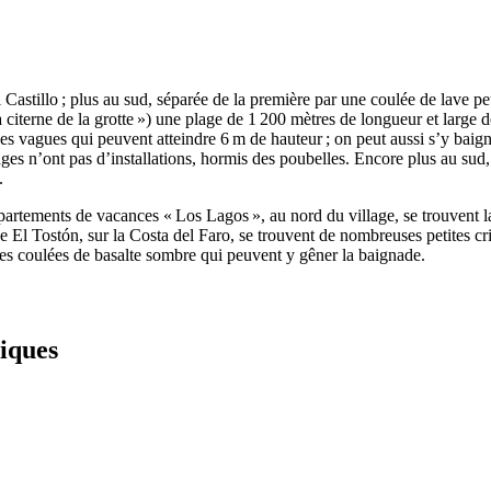
 Castillo
; plus au sud, séparée de la première par une coulée de lave peu
a citerne de la grotte ») une plage de 1 200 mètres de longueur et large
 des vagues qui peuvent atteindre 6 m de hauteur ; on peut aussi s’y baig
ages n’ont pas d’installations, hormis des poubelles. Encore plus au sud,
.
partements de vacances «
Los Lagos
», au nord du village, se trouvent 
e El Tostón
, sur la
Costa del Faro
, se trouvent de nombreuses petites cr
des coulées de basalte sombre qui peuvent y gêner la baignade.
iques