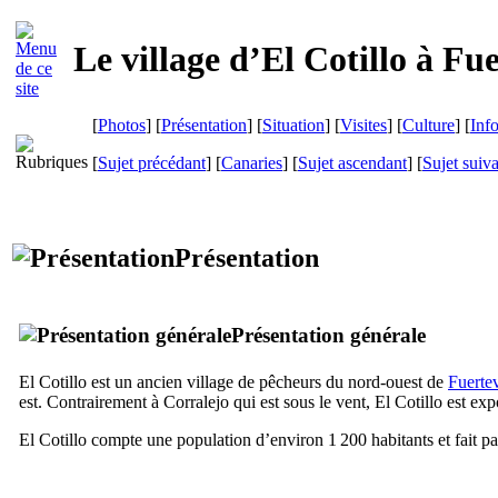
Le village d’
El Cotillo
à
Fue
[
Photos
] [
Présentation
] [
Situation
] [
Visites
] [
Culture
] [
Inf
[
Sujet précédant
] [
Canaries
] [
Sujet ascendant
] [
Sujet suiv
Présentation
Présentation générale
El Cotillo
est un ancien village de pêcheurs du nord-ouest de
Fuerte
est. Contrairement à
Corralejo
qui est sous le vent,
El Cotillo
est expo
El Cotillo
compte une population d’environ 1 200 habitants et fait pa