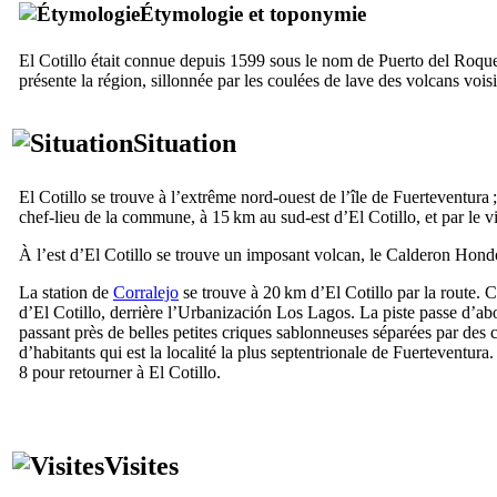
Étymologie et toponymie
El Cotillo
était connue depuis 1599 sous le nom de
Puerto del Roqu
présente la région, sillonnée par les coulées de lave des volcans vois
Situation
El Cotillo
se trouve à l’extrême nord-ouest de l’île de
Fuerteventura
;
chef-lieu de la commune, à 15 km au sud-est d’
El Cotillo
, et par le 
À l’est d’
El Cotillo
se trouve un imposant volcan, le
Calderon Hond
La station de
Corralejo
se trouve à 20 km d’
El Cotillo
par la route. C
d’
El Cotillo
, derrière l’
Urbanización Los Lagos
. La piste passe d’ab
passant près de belles petites criques sablonneuses séparées par des 
d’habitants qui est la localité la plus septentrionale de
Fuerteventura
.
8 pour retourner à
El Cotillo
.
Visites