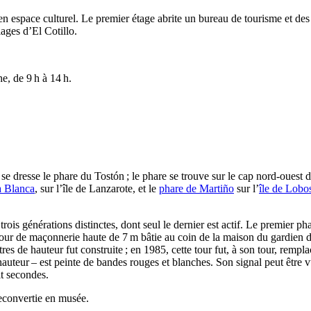
n espace culturel. Le premier étage abrite un bureau de tourisme et des
lages d’
El Cotillo
.
e, de 9 h à 14 h.
se dresse le phare du
Tostón
; le phare se trouve sur le cap nord-ouest 
a Blanca
, sur l’île de
Lanzarote
, et le
phare de
Martiño
sur l’
île de
Lobo
e trois générations distinctes, dont seul le dernier est actif. Le premier ph
e tour de maçonnerie haute de 7 m bâtie au coin de la maison du gardien 
es de hauteur fut construite ; en 1985, cette tour fut, à son tour, rempl
auteur – est peinte de bandes rouges et blanches. Son signal peut être v
it secondes.
reconvertie en musée.