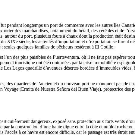
fut pendant longtemps un port de commerce avec les autres îles Canari
xporter des marchandises, notamment du bétail, des céréales et de l’orse
is, autour du port, plusieurs fours à chaux dont la production était desti
s du
XIXe
siècle, les activités d’importation et d’exportation se furent d
té ; seules quelques familles de pêcheurs restèrent à
El Cotillo
.
st l’un des plus paisibles de
Fuerteventura
, où il ne faut pas espérer tr
ement touristique ont été contrariées par la crise immobilière espagnole
 de
Los Lagos
quadrillé d’avenues désertes bordées d’immeubles vides, bie
es, des quartiers de l’ancien et du nouveau port ne manquent pas de charm
on Voyage (
Ermita de Nuestra Señora del Buen Viaje
), protectrice des 
t particulièrement dangereux, exposé sans protection aux forts vents d’o
e par la construction d’une haute digue entre la côte et un îlot rocheux. 
s l’accès à ce havre est encore difficile, car le passage est très étroit ent