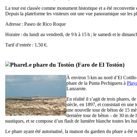
La tour est classée comme monument historique et a été reconvertie e
Depuis la plateforme les visiteurs ont une vue panoramique sur les p
Adresse :
Paseo de Rico Roque
Horaire : du lundi au vendredi, de 9 h à 15 h ; le samedi et le dimanch
Tarif d’entrée : 1,50 €.
Le phare du
Tostón
(
Faro de El Tostón
)
À environ 5 km au nord d’
El Cotillo
phare de la
Punta Pechiguera
à
Play
Lanzarote
.
En réalité il s’agit de trois phares, d
siècle, en 1897, et consistait en un
une nouvelle tour de béton de 15 mètr
dernière tour de béton – de 30 m de h
nautiques, et se compose d’un flash de lumière blanche toutes les hu
Le phare ayant été automatisé, la maison du gardien du phare a été 