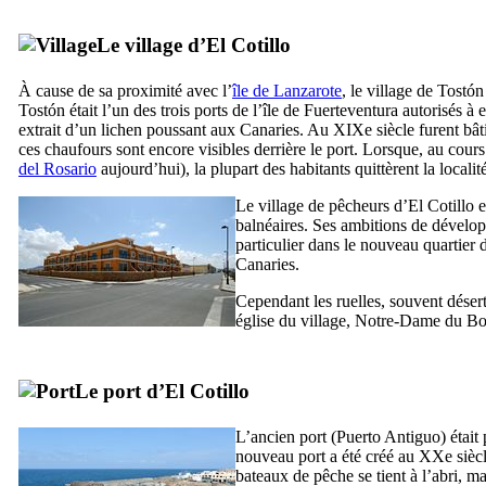
Le village d’
El Cotillo
À cause de sa proximité avec l’
île de
Lanzarote
, le village de
Tostón
Tostón
était l’un des trois ports de l’île de
Fuerteventura
autorisés à e
extrait d’un lichen poussant aux Canaries. Au
XIXe
siècle furent bât
ces chaufours sont encore visibles derrière le port. Lorsque, au cour
del Rosario
aujourd’hui), la plupart des habitants quittèrent la locali
Le village de pêcheurs d’
El Cotillo
e
balnéaires. Ses ambitions de développ
particulier dans le nouveau quartier
Canaries.
Cependant les ruelles, souvent désert
église du village, Notre-Dame du B
Le port d’
El Cotillo
L’ancien port (
Puerto Antiguo
) étai
nouveau port a été créé au
XXe
siècl
bateaux de pêche se tient à l’abri, mai