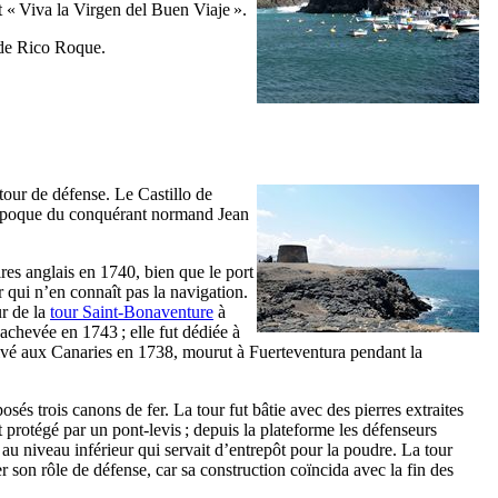
t «
Viva la Virgen del Buen Viaje
».
 de Rico Roque
.
e tour de défense. Le
Castillo de
 l’époque du conquérant normand
Jean
res anglais en 1740, bien que le port
r qui n’en connaît pas la navigation.
ur de la
tour Saint-Bonaventure
à
 achevée en 1743 ; elle fut dédiée à
rrivé aux Canaries en 1738, mourut à
Fuerteventura
pendant la
sés trois canons de fer. La tour fut bâtie avec des pierres extraites
t protégé par un pont-levis ; depuis la plateforme les défenseurs
r au niveau inférieur qui servait d’entrepôt pour la poudre. La tour
r son rôle de défense, car sa construction coïncida avec la fin des