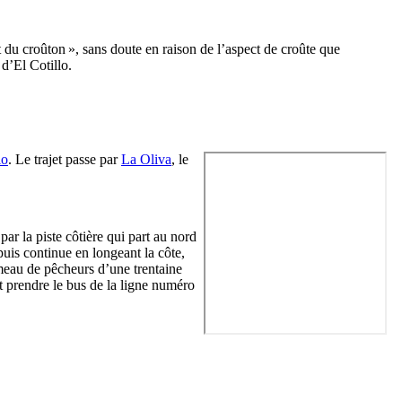
rt du croûton », sans doute en raison de l’aspect de croûte que
 d’
El Cotillo
.
io
. Le trajet passe par
La Oliva
, le
par la piste côtière qui part au nord
puis continue en longeant la côte,
meau de pêcheurs d’une trentaine
 prendre le bus de la ligne numéro