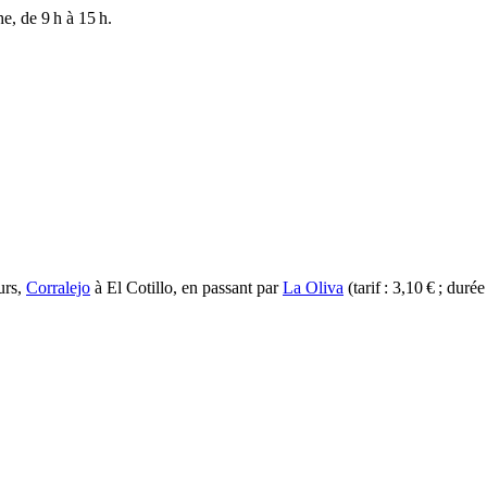
e, de 9 h à 15 h.
ours,
Corralejo
à
El Cotillo
, en passant par
La Oliva
(tarif : 3,10 € ; durée