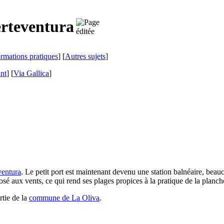
rteventura
ormations pratiques
] [
Autres sujets
]
ant
]
[
Via Gallica
]
ventura
. Le petit port est maintenant devenu une station balnéaire, bea
sé aux vents, ce qui rend ses plages propices à la pratique de la planche
rtie de la
commune de
La Oliva
.