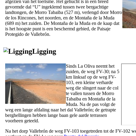
afgezien van het toerisme. Het gehucht is in een breed
gevormde dal “U” ingeklemd tussen twee bergachtige
landtongen, de
Morro Tabaiba
(527 m), verlengd door
Morro
de los Rincones
, het noorden, en de
Montaña de la Muda
(689 m) het zuiden. De
Montaña de la Muda
en de kaap dat
is het hoogste punt is een beschermd gebied, de
Paisaje
Protegido de Vallebrón
.
Ligging
Sinds
La Oliva
neemt het
zuiden, de weg FV-30; na 5
km linksaf op de weg FV-
103, een kleine verharde
weg die slingert naar de col
te vallen tussen de
Morro
Tabaiba
en
Montaña de la
Muda
. Na de pas volgt de
weg een lange afdaling naar het dal
Vallebrón
; de getrapte
berghellingen hebben lange baan gele aarde terrassen
voorheen geteeld.
Na het dorp
Vallebrón
de weg FV-103 toegetreden tot de FV-102 