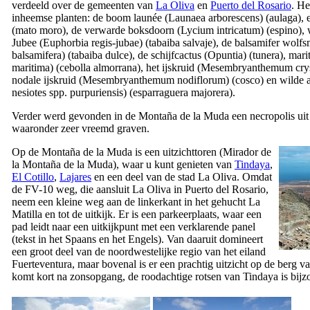
verdeeld over de gemeenten van
La Oliva
en
Puerto del Rosario
. He
inheemse planten: de boom launée (
Launaea arborescens
) (
aulaga
), 
(
mato moro
), de verwarde boksdoorn (
Lycium intricatum
) (
espino
),
Jubee (
Euphorbia regis-jubae
) (
tabaiba salvaje
), de balsamifer wolfs
balsamifera
) (
tabaiba dulce
), de schijfcactus (
Opuntia
) (
tunera
), mari
maritima
) (
cebolla almorrana
), het ijskruid (
Mesembryanthemum crys
nodale ijskruid (
Mesembryanthemum nodiflorum
) (
cosco
) en wilde 
nesiotes spp. purpuriensis
) (
esparraguera majorera
).
Verder werd gevonden in de
Montaña de la Muda
een necropolis uit
waaronder zeer vreemd graven.
Op de
Montaña de la Muda
is een uitzichttoren (
Mirador de
la Montaña de la Muda
), waar u kunt genieten van
Tindaya
,
El Cotillo
,
Lajares
en een deel van de stad
La Oliva
. Omdat
de FV-10 weg, die aansluit
La Oliva
in
Puerto del Rosario
,
neem een kleine weg aan de linkerkant in het gehucht
La
Matilla
en tot de uitkijk. Er is een parkeerplaats, waar een
pad leidt naar een uitkijkpunt met een verklarende panel
(tekst in het Spaans en het Engels). Van daaruit domineert
een groot deel van de noordwestelijke regio van het eiland
Fuerteventura
, maar bovenal is er een prachtig uitzicht op de berg v
komt kort na zonsopgang, de roodachtige rotsen van
Tindaya
is bijz