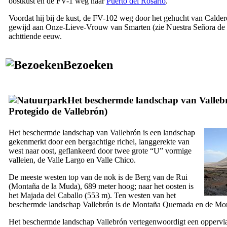
oostkust en de FV-1 weg naar
Puerto del Rosario
.
Voordat hij bij de kust, de FV-102 weg door het gehucht van
Calder
gewijd aan Onze-Lieve-Vrouw van Smarten (zie
Nuestra Señora de 
achttiende eeuw.
Bezoeken
Het beschermde landschap van
Valleb
Protegido de Vallebrón
)
Het beschermde landschap van
Vallebrón
is een landschap
gekenmerkt door een bergachtige richel, langgerekte van
west naar oost, geflankeerd door twee grote “U” vormige
valleien, de
Valle Largo
en
Valle Chico
.
De meeste westen top van de nok is de Berg van de Rui
(
Montaña de la Muda
), 689 meter hoog; naar het oosten is
het
Majada del Caballo
(553 m). Ten westen van het
beschermde landschap
Vallebrón
is de
Montaña Quemada
en de
Mon
Het beschermde landschap
Vallebrón
vertegenwoordigt een oppervla