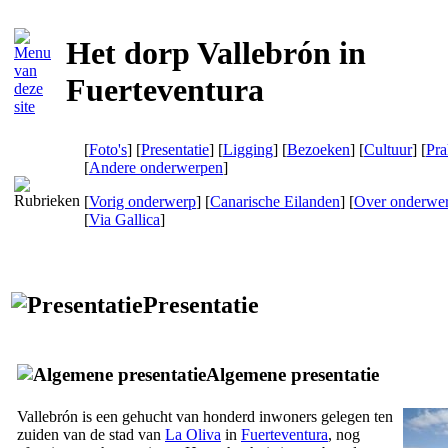
Het dorp Vallebrón in
Fuerteventura
[
Foto's
] [
Presentatie
] [
Ligging
] [
Bezoeken
] [
Cultuur
] [
Pra
[
Andere onderwerpen
]
[
Vorig onderwerp
] [
Canarische Eilanden
] [
Over onderwe
[
Via Gallica
]
Presentatie
Algemene presentatie
Vallebrón
is een gehucht van honderd inwoners gelegen ten
zuiden van de stad van
La Oliva
in
Fuerteventura
, nog