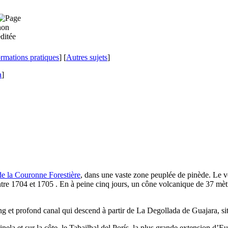
ormations pratiques
] [
Autres sujets
]
a
]
de la Couronne Forestière
, dans une vaste zone peuplée de pinède. Le 
entre 1704 et 1705 . En à peine cinq jours, un cône volcanique de 37 mè
ong et profond canal qui descend à partir de
La Degollada de Guajara
, s
inela
et sur la côte, le
Tabailbal del Porís
, la plus grande extension d’
Eu