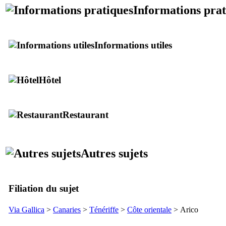
Informations prat
Informations utiles
Hôtel
Restaurant
Autres sujets
Filiation du sujet
Via Gallica
>
Canaries
>
Ténériffe
>
Côte orientale
>
Arico