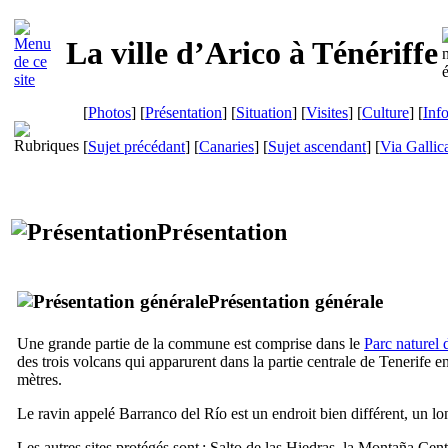
La ville d’
Arico
à Ténériffe
[
Photos
] [
Présentation
] [
Situation
] [
Visites
] [
Culture
] [
Inf
[
Sujet précédant
] [
Canaries
] [
Sujet ascendant
]
[
Via Gallic
Présentation
Présentation générale
Une grande partie de la commune est comprise dans le
Parc naturel 
des trois volcans qui apparurent dans la partie centrale de Tenerife 
mètres.
Le ravin appelé
Barranco del Río
est un endroit bien différent, un l
Les autres sites protégés sont :
Salto de las Hiedras
, la
Montaña Cent