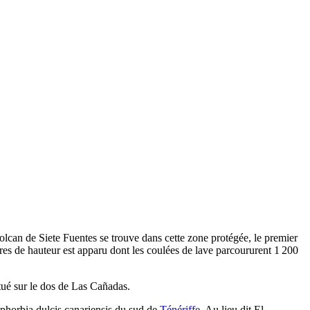
volcan de
Siete Fuentes
se trouve dans cette zone protégée, le premier
tres de hauteur est apparu dont les coulées de lave parcoururent 1 200
itué sur le dos de
Las Cañadas
.
phorbia dulcis canariensis
du sud de
Ténériffe
. Au lieu dit
El