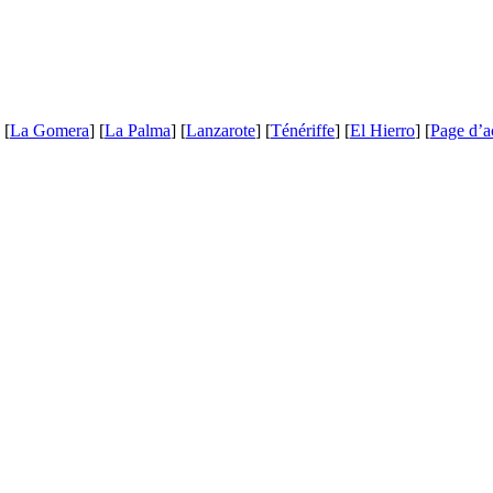
 [
La Gomera
] [
La Palma
] [
Lanzarote
] [
Ténériffe
] [
El Hierro
] [
Page d’a