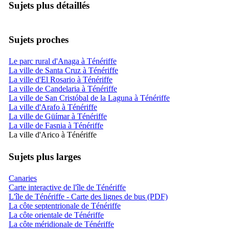
Sujets plus détaillés
Sujets proches
Le parc rural d'Anaga à Ténériffe
La ville de Santa Cruz à Ténériffe
La ville d'El Rosario à Ténériffe
La ville de Candelaria à Ténériffe
La ville de San Cristóbal de la Laguna à Ténériffe
La ville d'Arafo à Ténériffe
La ville de Güímar à Ténériffe
La ville de Fasnia à Ténériffe
La ville d'Arico à Ténériffe
Sujets plus larges
Canaries
Carte interactive de l'île de Ténériffe
L'île de Ténériffe - Carte des lignes de bus (PDF)
La côte septentrionale de Ténériffe
La côte orientale de Ténériffe
La côte méridionale de Ténériffe