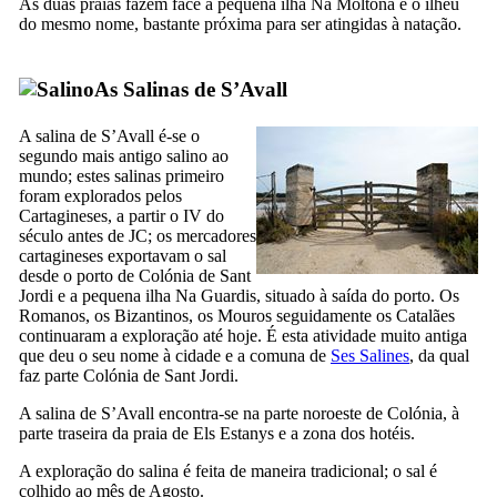
As duas praias fazem face à pequena ilha
Na Moltona
e o ilhéu
do mesmo nome, bastante próxima para ser atingidas à natação.
As Salinas de
S’Avall
A salina de
S’Avall
é-se o
segundo mais antigo salino ao
mundo; estes salinas primeiro
foram explorados pelos
Cartagineses, a partir o
IV
do
século antes de JC; os mercadores
cartagineses exportavam o sal
desde o porto de
Colónia de Sant
Jordi
e a pequena ilha
Na Guardis
, situado à saída do porto. Os
Romanos, os Bizantinos, os Mouros seguidamente os Catalães
continuaram a exploração até hoje. É esta atividade muito antiga
que deu o seu nome à cidade e a comuna de
Ses Salines
, da qual
faz parte
Colónia de Sant Jordi
.
A salina de
S’Avall
encontra-se na parte noroeste de
Colónia
, à
parte traseira da praia de
Els Estanys
e a zona dos hotéis.
A exploração do salina é feita de maneira tradicional; o sal é
colhido ao mês de Agosto.