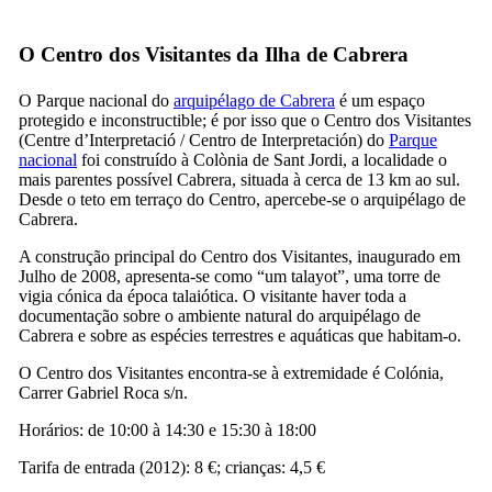
O Centro dos Visitantes da Ilha de
Cabrera
O Parque nacional do
arquipélago de
Cabrera
é um espaço
protegido e inconstructible; é por isso que o Centro dos Visitantes
(
Centre d’Interpretació
/
Centro de Interpretación
) do
Parque
nacional
foi construído à
Colònia de Sant Jordi
, a localidade o
mais parentes possível
Cabrera
, situada à cerca de 13 km ao sul.
Desde o teto em terraço do Centro, apercebe-se o arquipélago de
Cabrera
.
A construção principal do Centro dos Visitantes, inaugurado em
Julho de 2008, apresenta-se como “um talayot”, uma torre de
vigia cónica da época talaiótica. O visitante haver toda a
documentação sobre o ambiente natural do arquipélago de
Cabrera e sobre as espécies terrestres e aquáticas que habitam-o.
O Centro dos Visitantes encontra-se à extremidade é
Colónia
,
Carrer Gabriel Roca s/n
.
Horários: de 10:00 à 14:30 e 15:30 à 18:00
Tarifa de entrada (2012): 8 €; crianças: 4,5 €