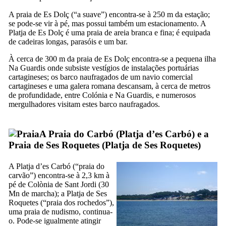
A praia de
Es Dolç
(“a suave”) encontra-se à 250 m da estação;
se pode-se vir à pé, mas possui também um estacionamento. A
Platja de Es Dolç
é uma praia de areia branca e fina; é equipada
de cadeiras longas, parasóis e um bar.
À cerca de 300 m da praia de
Es Dolç
encontra-se a pequena ilha
Na Guardis
onde subsiste vestígios de instalações portuárias
cartagineses; os barco naufragados de um navio comercial
cartagineses e uma galera romana descansam, à cerca de metros
de profundidade, entre
Colónia
e
Na Guardis
, e numerosos
mergulhadores visitam estes barco naufragados.
A Praia do
Carbó
(
Platja d’es Carbó
)
e a
Praia de
Ses Roquetes
(
Platja de Ses Roquetes
)
A
Platja d’es Carbó
(“praia do
carvão”) encontra-se à 2,3 km à
pé de
Colònia de Sant Jordi
(30
Mn de marcha); a
Platja de Ses
Roquetes
(“praia dos rochedos”),
uma praia de nudismo, continua-
o. Pode-se igualmente atingir