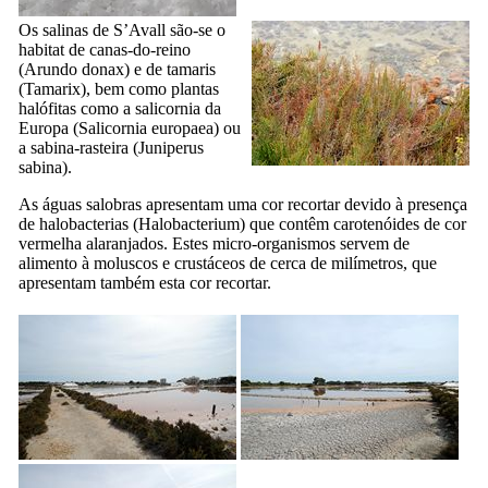
Os salinas de
S’Avall
são-se o
habitat de canas-do-reino
(
Arundo donax
) e de tamaris
(
Tamarix
), bem como plantas
halófitas como a salicornia da
Europa (
Salicornia europaea
) ou
a sabina-rasteira (
Juniperus
sabina
).
As águas salobras apresentam uma cor recortar devido à presença
de halobacterias (
Halobacterium
) que contêm carotenóides de cor
vermelha alaranjados. Estes micro-organismos servem de
alimento à moluscos e crustáceos de cerca de milímetros, que
apresentam também esta cor recortar.