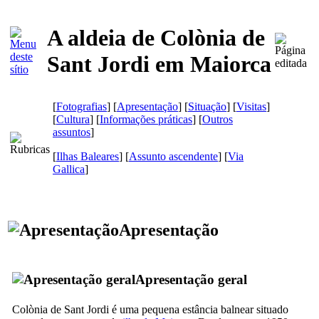
A aldeia de Colònia de
Sant Jordi em Maiorca
[
Fotografias
] [
Apresentação
] [
Situação
] [
Visitas
]
[
Cultura
] [
Informações práticas
] [
Outros
assuntos
]
[
Ilhas Baleares
] [
Assunto ascendente
]
[
Via
Gallica
]
Apresentação
Apresentação geral
Colònia de Sant Jordi
é uma pequena estância balnear situado