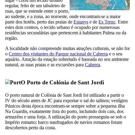
lugar - criou um tecido urbano
regular, feito de um tabuleiro de
ruas, que se estende entre o porto,
ao sudeste, e a zona, ao noroeste, onde encontram-se a maior
parte dos hotéis, perto das praias de
Estanys
e de
Es Trenc
. Entre
estes dois centros, o tecido urbano é ocupado por numerosas
residências secundárias que pertencem à habitantes Palma ou da
região.
A localidade não compreende muitas atrações culturais, se não for
o
Centro dos visitantes do Parque nacional de
Cabrera
e o seu
aquário. Atração da estação sobretudo é baseada no seu ambiente
natural, as suas praias e as excursões para
Cabrera
.
O Porto de
Colónia de Sant Jordi
O porto natural de
Colònia de Sant Jordi
foi utilizado a partir o
IV
do século antes de JC para exportar o sal do salinos; vestígios
Púnicos desta época encontram-se sempre sobre a pequena ilha
Na Guardis
, exatamente fora do porto, incluindo dois cais, dos
armazéns e uma forja. A utilização do porto prosseguiu-se sob o
Império romano; barco naufragados de navios romanos foram
descobertos perto da costa.