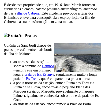
É desde esta propriedade que, em 1916,
Joan March
forneceu
submarinos alemães, batente pavilhão austrohúngaro, ancorado
de trás a
ilha de
Cabrera
. Este incidente provocou a fúria dos
Britânicos e teve para consequência a expropriação da ilha de
Cabrera
e a sua transformação em zona militar.
As Praias
Colònia de Sant Jordi
dispõe de
praias que estão entre mais bonita
da ilha de Maiorca:
ao noroeste da estação -
sobre a comuna de
Campos
- encontra-se em primeiro
lugar a
praia de
Els Estanys
, seguidamente muito a longa
praia de
Es Trenc
, que é em parte uma praia naturista.
à ponta noroeste da estação, entre a Punta
des Torts
e a
Punta
de sa Llova
, encontra-se o pequeno
Platja des
Marquès
(praia do Marquês, provavelmente o marquês
Palmer), igualmente conhecida sob o nome de praia de
Es
Coto
.
ao sudeste da estação, encontram-se a Praia do Porto,