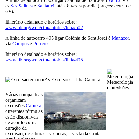
A linha de autocarro 502 ligar
Colònia de Sant Jordi
Palma
, via
as
Ses Salines
e
Santanyí
, até à 8 vezes por dia (preços: cerca de
6 €).
Itinerário detalhado e horários sobre:
www.tib.org/web/ctm/autobus/linia/502
A linha de autocarro 495 ligar
Colònia de Sant Jordi
à
Manacor
,
via
Campos
e
Porreres
.
Itinerário detalhado e horários sobre:
www.tib.org/web/ctm/autobus/linia/495
As Excursões à Ilha Cabrera
Meteorologia
e previsões
Várias companhias
organizam
excursões
Cabrera
;
diferentes fórmulas
estão disponíveis
de acordo com a
duração da
excursão, de 2 horas às 5 horas, a visita da Gruta