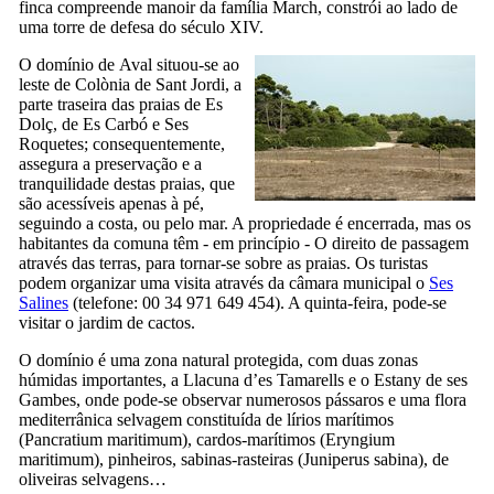
finca
compreende manoir da família
March
, constrói ao lado de
uma torre de defesa do século
XIV
.
O domínio de
Aval
situou-se ao
leste de
Colònia de Sant Jordi
, a
parte traseira das praias de
Es
Dolç
, de
Es Carbó
e
Ses
Roquetes
; consequentemente,
assegura a preservação e a
tranquilidade destas praias, que
são acessíveis apenas à pé,
seguindo a costa, ou pelo mar. A propriedade é encerrada, mas os
habitantes da comuna têm - em princípio - O direito de passagem
através das terras, para tornar-se sobre as praias. Os turistas
podem organizar uma visita através da câmara municipal o
Ses
Salines
(telefone: 00 34 971 649 454). A quinta-feira, pode-se
visitar o jardim de cactos.
O domínio é uma zona natural protegida, com duas zonas
húmidas importantes, a
Llacuna d’es Tamarells
e o
Estany de ses
Gambes
, onde pode-se observar numerosos pássaros e uma flora
mediterrânica selvagem constituída de lírios marítimos
(
Pancratium maritimum
), cardos-marítimos (
Eryngium
maritimum
), pinheiros, sabinas-rasteiras (
Juniperus sabina
), de
oliveiras selvagens…