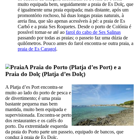
muito equipada bem, seguidamente a praia de
Es Dolç
, que
é igualmente uma praia equipada; mais distante, após um
promontório rochoso, há duas longas praias naturais, à
areia fina, que são apenas acessíveis à pé: a praia de
Es
Carbó
e a praia
Ses Roquetes
. Desde o porto de
Colónia
é
possível tornar-se até ao
farol do cabo de
Ses Salinas
passando por todas as praias; o passeio faz uma dúzia de
quilómetros. Pouco antes do farol encontra-se outra praia, a
praia de
Es Caragol
.
A Praia do Porto (
Platja d’es Port
)
e a
Praia do
Dolç
(
Platja d’es Dolç
)
A
Platja d’es Port
encontra-se
muito ao lado do porto de pesca e
de divertimento; é uma praia
bastante pequena mas bem
mantida, muito bem equipada e
supervisionada. Encontra-se perto
dos restaurantes e os cafés do
porto. Da extremidade esquerda
da praia do Porto parte um passeio, equipado de bancos, que
conduz à praia de
Es Dolç
.