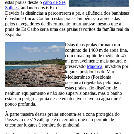
estas praias desde o
cabo de
Ses
Salines
, andando dos 6 Km.
Devido às distâncias a percorrerem à pé, a afluência dos banhistas
é bastante fraca. Contudo estas praias também são apreciadas
pelos navegadores de divertimento; murmura-se mesmo que a
praia de
Es Carbó
seria uma das praias favoritos da família real da
Espanha.
Estas duas praias formam um
conjunto de 1400 m de areia fina,
com uma amplitude média de 45
m, provavelmente mais natural e
preservado
Maiorca
, invadida por
lugares posidonias de Mar
Mediterrâneo (
Posidonia
oceanica
) rejeitados pelo mar;
estas praias não dispõem de
nenhum equipamento e não são supervisionadas, mas o banho
está sem perigo: a praia desce em declive suave na água que é
pouco profunda.
À parte traseira destas praias encontra-se a zona protegida do
Possessió de s’Avall
, que é encerrado, que não permite de
encontrar lugares à sombra do pinheiral.