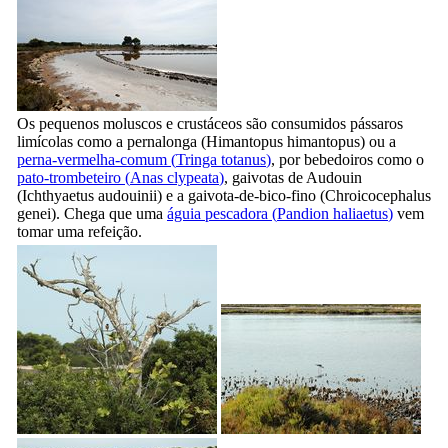
Os pequenos moluscos e crustáceos são consumidos pássaros
limícolas como a pernalonga (
Himantopus himantopus
) ou a
perna-vermelha-comum (
Tringa totanus
)
, por bebedoiros como o
pato-trombeteiro (
Anas clypeata
)
, gaivotas de Audouin
(
Ichthyaetus audouinii
) e a gaivota-de-bico-fino (
Chroicocephalus
genei
). Chega que uma
águia pescadora (
Pandion haliaetus
)
vem
tomar uma refeição.