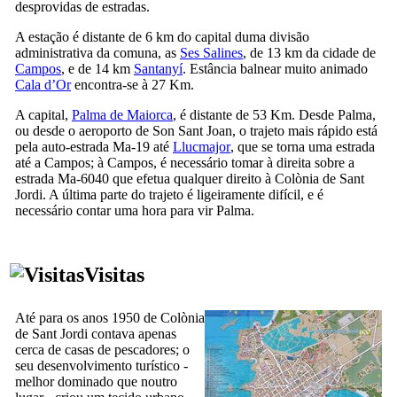
desprovidas de estradas.
A estação é distante de 6 km do capital duma divisão
administrativa da comuna, as
Ses Salines
, de 13 km da cidade de
Campos
, e de 14 km
Santanyí
. Estância balnear muito animado
Cala d’Or
encontra-se à 27 Km.
A capital,
Palma de Maiorca
, é distante de 53 Km. Desde Palma,
ou desde o aeroporto de
Son Sant Joan
, o trajeto mais rápido está
pela auto-estrada Ma-19 até
Llucmajor
, que se torna uma estrada
até a
Campos
; à
Campos
, é necessário tomar à direita sobre a
estrada Ma-6040 que efetua qualquer direito à
Colònia de Sant
Jordi
. A última parte do trajeto é ligeiramente difícil, e é
necessário contar uma hora para vir
Palma
.
Visitas
Até para os anos 1950 de
Colònia
de Sant Jordi
contava apenas
cerca de casas de pescadores; o
seu desenvolvimento turístico -
melhor dominado que noutro