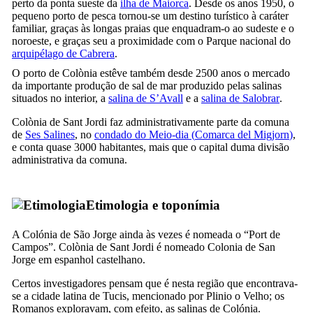
perto da ponta sueste da
ilha de Maiorca
. Desde os anos 1950, o
pequeno porto de pesca tornou-se um destino turístico à caráter
familiar, graças às longas praias que enquadram-o ao sudeste e o
noroeste, e graças seu a proximidade com o Parque nacional do
arquipélago de
Cabrera
.
O porto de
Colònia
estêve também desde 2500 anos o mercado
da importante produção de sal de mar produzido pelas salinas
situados no interior, a
salina de
S’Avall
e a
salina de
Salobrar
.
Colònia de Sant Jordi
faz administrativamente parte da comuna
de
Ses Salines
, no
condado do Meio-dia (
Comarca del Migjorn
)
,
e conta quase 3000 habitantes, mais que o capital duma divisão
administrativa da comuna.
Etimologia e toponímia
A Colónia de São Jorge ainda às vezes é nomeada o “
Port de
Campos
”.
Colònia de Sant Jordi
é nomeado
Colonia de San
Jorge
em espanhol castelhano.
Certos investigadores pensam que é nesta região que encontrava-
se a cidade latina de
Tucis
, mencionado por Plinio o Velho; os
Romanos exploravam, com efeito, as salinas de
Colónia
.