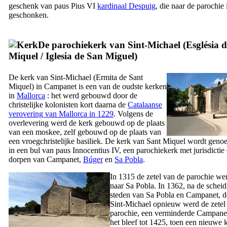
geschenk van paus Pius
VI
kardinaal
Despuig
, die naar de parochie
geschonken.
De parochiekerk van Sint-Michael (
Església 
Miquel
/
Iglesia de San Miguel
)
De kerk van Sint-Michael (
Ermita de Sant
Miquel
) in
Campanet
is een van de oudste kerken
in
Mallorca
: het werd gebouwd door de
christelijke kolonisten kort daarna de
Catalaanse
verovering van Mallorca in 1229
. Volgens de
overlevering werd de kerk gebouwd op de plaats
van een moskee, zelf gebouwd op de plaats van
een vroegchristelijke basiliek. De kerk van
Sant Miquel
wordt genoe
in een bul van paus Innocentius
IV
, een parochiekerk met jurisdictie
dorpen van
Campanet
,
Búger
en
Sa Pobla
.
In 1315 de zetel van de parochie wer
naar
Sa Pobla
. In 1362, na de schei
steden van
Sa Pobla
en
Campanet
, 
Sint-Michael opnieuw werd de zetel
parochie, een verminderde
Campane
het bleef tot 1425, toen een nieuwe