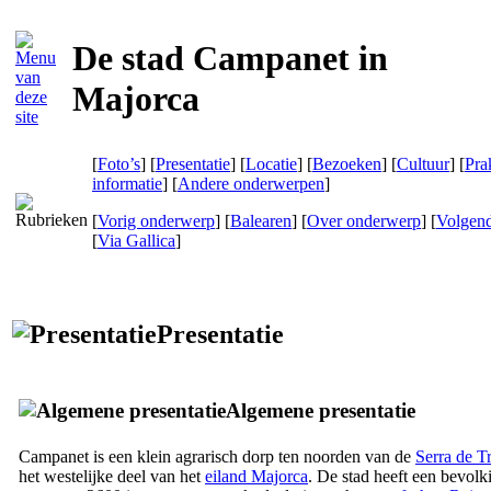
De stad Campanet in
Majorca
[
Foto’s
] [
Presentatie
] [
Locatie
] [
Bezoeken
] [
Cultuur
] [
Pra
informatie
] [
Andere onderwerpen
]
[
Vorig onderwerp
] [
Balearen
] [
Over onderwerp
] [
Volgen
[
Via Gallica
]
Presentatie
Algemene presentatie
Campanet
is een klein agrarisch dorp ten noorden van de
Serra de T
het westelijke deel van het
eiland Majorca
. De stad heeft een bevolk