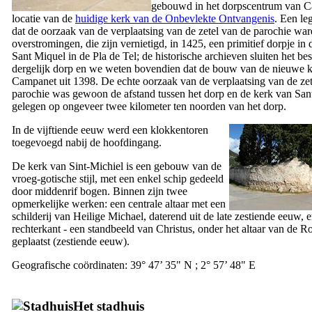
gebouwd in het dorpscentrum van
C
locatie van de
huidige kerk van de Onbevlekte Ontvangenis
. Een le
dat de oorzaak van de verplaatsing van de zetel van de parochie wa
overstromingen, die zijn vernietigd, in 1425, een primitief dorpje in
Sant Miquel
in de
Pla de Tel
; de historische archieven sluiten het bes
dergelijk dorp en we weten bovendien dat de bouw van de nieuwe k
Campanet
uit 1398. De echte oorzaak van de verplaatsing van de ze
parochie was gewoon de afstand tussen het dorp en de kerk van
San
gelegen op ongeveer twee kilometer ten noorden van het dorp.
In de vijftiende eeuw werd een klokkentoren
toegevoegd nabij de hoofdingang.
De kerk van Sint-Michiel is een gebouw van de
vroeg-gotische stijl, met een enkel schip gedeeld
door middenrif bogen. Binnen zijn twee
opmerkelijke werken: een centrale altaar met een
schilderij van Heilige Michael, daterend uit de late zestiende eeuw, e
rechterkant - een standbeeld van Christus, onder het altaar van de 
geplaatst (zestiende eeuw).
Geografische coördinaten: 39° 47’ 35" N ; 2° 57’ 48" E
Het stadhuis