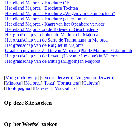
Het eiland Majorca - Brochure OET
Het eiland Majorca - Brochure Tochten
Het eiland Majorca - Brochure „Wegen van de ambachten“
Het eiland Majorca - Brochure gastronomie
Het eiland Majorca - Kaart van het Openbare vervoer
Het eiland Majorca op de Balearen - Geschiedenis
Het graafschap van Palma de Mallorca in Majorca
Het graafschap van de Serra de Tramuntana in Majorca
Het graafschap van de Raiguer in Majorca
Graafschap van de Vlakte van Majorca (Pla de Mallorca / Llanura d
Het graafschap van de Levant (Llevant / Levante) in Majorca
Het graafschap van de Mittag (Migjorn) in Majorca
[
Vorig onderwerp
] [
Over onderwerp
] [
Volgend onderwerp
]
[
Minorca
] [
Majorca
] [
Ibiza
] [
Formentera
] [
Cabrera
]
[
Hoofdpagina
] [
Balearen
] [
Via Gallica
]
Op deze Site zoeken
Op het Weefsel zoeken