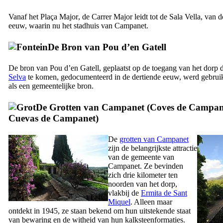
Vanaf het
Plaça Major
, de
Carrer Major
leidt tot de
Sala Vella
, van d
eeuw, waarin nu het stadhuis van
Campanet
.
De Bron van
Pou d’en Gatell
De bron van
Pou d’en Gatell
, geplaatst op de toegang van het dorp 
Selva
te komen, gedocumenteerd in de dertiende eeuw, werd gebruik
als een gemeentelijke bron.
De Grotten van Campanet (
Coves de Campan
Cuevas de Campanet
)
De
grotten van
Campanet
zijn de belangrijkste attractie
van de gemeente van
Campanet
. Ze bevinden
zich drie kilometer ten
noorden van het dorp,
vlakbij de
Ermita de Sant
Miquel
. Alleen maar
ontdekt in 1945, ze staan ​​bekend om hun uitstekende staat
van bewaring en de witheid van hun kalksteenformaties.