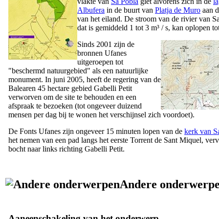
vlakte van
Sa Pobla
giet alvorens zich in de
l
Albufera
in de buurt van
Platja de Muro
aan d
van het eiland. De stroom van de rivier van
Sa
dat is gemiddeld 1 tot 3 m³ / s, kan oplopen to
Sinds 2001 zijn de
bronnen
Ufanes
uitgeroepen tot
"beschermd natuurgebied" als een natuurlijke
monument. In juni 2005, heeft de regering van de
Balearen 45 hectare gebied
Gabelli Petit
verworven om de site te behouden en een
afspraak te bezoeken (tot ongeveer duizend
mensen per dag bij te wonen het verschijnsel zich voordoet).
De
Fonts Ufanes
zijn ongeveer 15 minuten lopen van de
kerk van
S
het nemen van een pad langs het eerste
Torrent de Sant Miquel
, ver
bocht naar links richting
Gabelli Petit
.
Andere onderwerp
Aaneenschakeling van het onderwerp