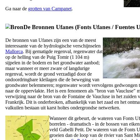
Ga naar de
grotten van
Campanet
.
De Bronnen
Ufanes
(
Fonts Ufanes
/
Fuentes U
De bronnen van
Ufanes
zijn een van de meest
interessante van de hydrologische verschijnselen
Mallorca
. Bij gematigde regenval, regenwater dat
op de helling van de
Puig Tomir
(1 104 m)
sijpelen in de bodem en het grondwater aanbod;
maar wanneer er meer zware of langdurige
regenval, wordt de grond verzadigd door de
ondoordringbare kleilagen die de beweging van
grondwater belemmeren; regenwater wordt vervolgens gedwongen t
naar de oppervlakte. Het is een fenomeen als "bron van Vaucluse" m
verwijzing naar de bron van de
Fontaine de Vaucluse
in het zuiden 
Frankrijk. Dit is onderbroken, afhankelijk van het zaad en het ontm
valkuilen bestaan ​​uit karst holtes ondergrondse netwerken.
Wanneer dit gebeurt, de wateren van
Fonts U
borrelen - dramatisch - in de bossen van eiken
veld
Gabelli Petit
. De wateren van de
Fonts U
groeien dan de loop van de rivier van
Sant Mi