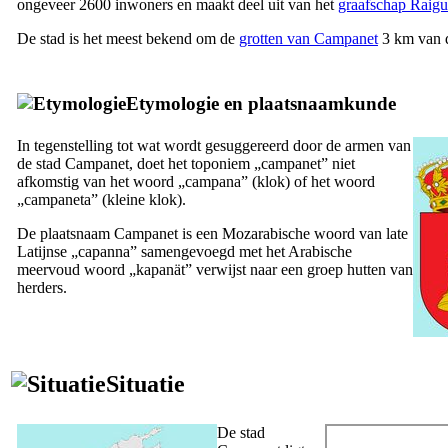
ongeveer 2600 inwoners en maakt deel uit van het
graafschap
Raigu
De stad is het meest bekend om de
grotten van
Campanet
3 km van d
Etymologie en plaatsnaamkunde
In tegenstelling tot wat wordt gesuggereerd door de armen van
de stad
Campanet
, doet het toponiem „
campanet
” niet
afkomstig van het woord „
campana
” (klok) of het woord
„
campaneta
” (kleine klok).
De plaatsnaam
Campanet
is een Mozarabische woord van late
Latijnse „
capanna
” samengevoegd met het Arabische
meervoud woord „
kapanät
” verwijst naar een groep hutten van
herders.
Situatie
De stad