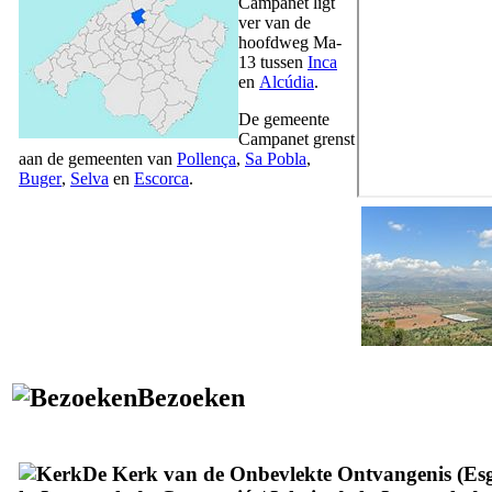
Campanet
ligt
ver van de
hoofdweg Ma-
13 tussen
Inca
en
Alcúdia
.
De gemeente
Campanet
grenst
aan de gemeenten van
Pollença
,
Sa Pobla
,
Buger
,
Selva
en
Escorca
.
Bezoeken
De Kerk van de Onbevlekte Ontvangenis (
Esg