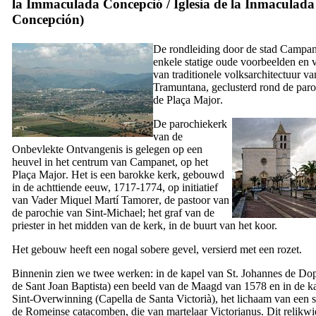
la Immaculada Concepció
/
Iglesia de la Inmaculada
Concepción
)
De rondleiding door de stad
Campan
enkele statige oude voorbeelden en 
van traditionele volksarchitectuur v
Tramuntana
, geclusterd rond de par
de
Plaça Major
.
De parochiekerk
van de
Onbevlekte Ontvangenis is gelegen op een
heuvel in het centrum van
Campanet
, op het
Plaça Major
. Het is een barokke kerk, gebouwd
in de achttiende eeuw, 1717-1774, op initiatief
van Vader
Miquel Martí Tamorer
, de pastoor van
de parochie van Sint-Michael; het graf van de
priester in het midden van de kerk, in de buurt van het koor.
Het gebouw heeft een nogal sobere gevel, versierd met een rozet.
Binnenin zien we twee werken: in de kapel van St. Johannes de Dop
de Sant Joan Baptista
) een beeld van de Maagd van 1578 en in de k
Sint-Overwinning (
Capella de Santa Victorià
), het lichaam van een 
de Romeinse catacomben, die van martelaar
Victorianus
. Dit relikwi