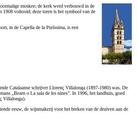
 voormalige moskee; de kerk werd verbouwd in de
in 1908 voltooid; deze toren is het symbool van de
oort, in de
Capella de la Puríssima
, is een
oemde Catalaanse schrijver
Llorenç Villalonga
(1897-1980) was. De
romans „
Bearn o La sala de les nines
”. In 1996, het landhuis, goed
 Villalonga
).
tiende eeuw, de wijnmakerij voor het breken van de druiven aan de