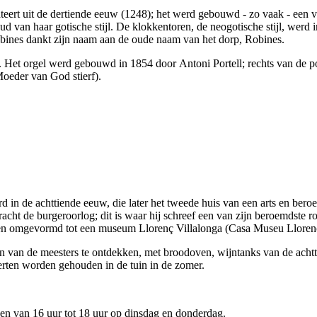
ert uit de dertiende eeuw (1248); het werd gebouwd - zo vaak - een
 van haar gotische stijl. De klokkentoren, de neogotische stijl, werd 
bines
dankt zijn naam aan de oude naam van het dorp,
Robines
.
uw. Het orgel werd gebouwd in 1854 door
Antoni Portell
; rechts van de p
oeder van God stierf).
rd in de achttiende eeuw, die later het tweede huis van een arts en ber
acht de burgeroorlog; dit is waar hij schreef een van zijn beroemdste 
 en omgevormd tot een museum
Llorenç Villalonga
(
Casa Museu Llorenç
n van de meesters te ontdekken, met broodoven, wijntanks van de acht
rten worden gehouden in de tuin in de zomer.
en van 16 uur tot 18 uur op dinsdag en donderdag.