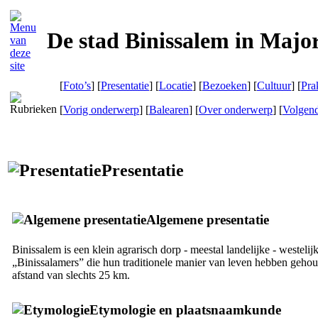
De stad Binissalem in Majo
[
Foto’s
] [
Presentatie
] [
Locatie
] [
Bezoeken
] [
Cultuur
] [
Pra
[
Vorig onderwerp
] [
Balearen
] [
Over onderwerp
] [
Volgen
Presentatie
Algemene presentatie
Binissalem
is een klein agrarisch dorp - meestal landelijke - westelij
„
Binissalamers
” die hun traditionele manier van leven hebben gehou
afstand van slechts 25 km.
Etymologie en plaatsnaamkunde