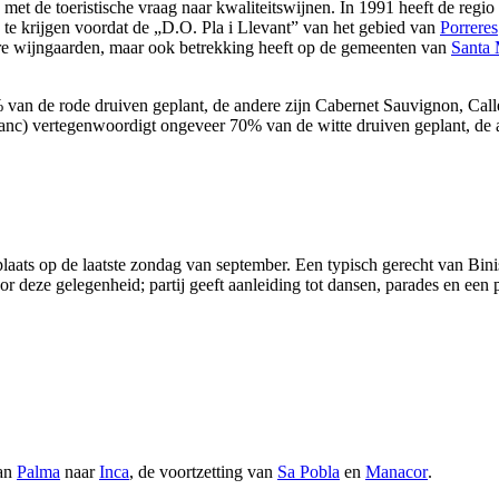
et de toeristische vraag naar kwaliteitswijnen. In 1991 heeft de regio
) te krijgen voordat de „
D.O. Pla i Llevant
” van het gebied van
Porreres
are wijngaarden, maar ook betrekking heeft op de gemeenten van
Santa 
van de rode druiven geplant, de andere zijn Cabernet Sauvignon, Calle
Blanc) vertegenwoordigt ongeveer 70% van de witte druiven geplant, de 
plaats op de laatste zondag van september. Een typisch gerecht van
Bini
oor deze gelegenheid; partij geeft aanleiding tot dansen, parades en ee
van
Palma
naar
Inca
, de voortzetting van
Sa Pobla
en
Manacor
.