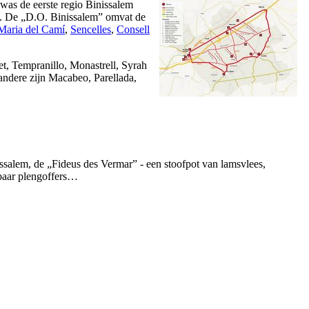
 was de eerste regio
Binissalem
. De „
D.O. Binissalem
” omvat de
Maria del Camí
,
Sencelles
,
Consell
t, Tempranillo, Monastrell, Syrah
andere zijn Macabeo, Parellada,
ssalem
, de „
Fideus des Vermar
” - een stoofpot van lamsvlees,
n paar plengoffers…