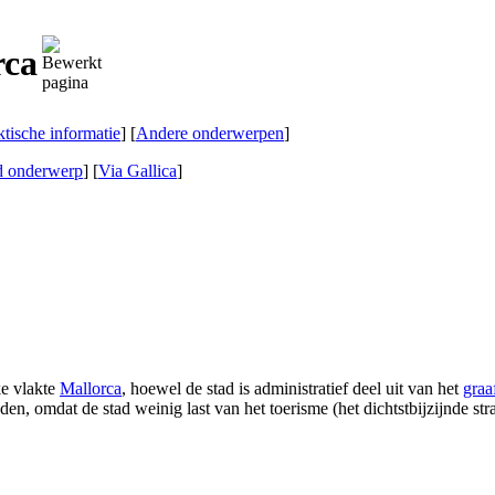
rca
ktische informatie
] [
Andere onderwerpen
]
d onderwerp
]
[
Via Gallica
]
ke vlakte
Mallorca
, hoewel de stad is administratief deel uit van het
graa
den, omdat de stad weinig last van het toerisme (het dichtstbijzijnde 