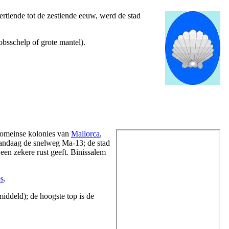
ertiende tot de zestiende eeuw, werd de stad
kobsschelp of grote mantel).
 Romeinse kolonies van
Mallorca
,
ndaag de snelweg Ma-13; de stad
een zekere rust geeft.
Binissalem
es
.
emiddeld); de hoogste top is de