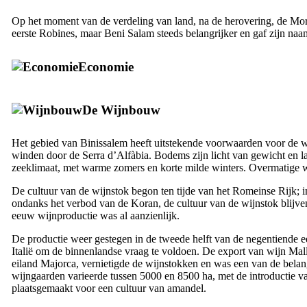
Op het moment van de verdeling van land, na de herovering, de Mo
eerste
Robines
, maar
Beni Salam
steeds belangrijker en gaf zijn naa
Economie
De Wijnbouw
Het gebied van
Binissalem
heeft uitstekende voorwaarden voor de wi
winden door de
Serra d’Alfàbia
. Bodems zijn licht van gewicht en la
zeeklimaat, met warme zomers en korte milde winters. Overmatige wa
De cultuur van de wijnstok begon ten tijde van het Romeinse Rijk; in
ondanks het verbod van de Koran, de cultuur van de wijnstok blijve
eeuw wijnproductie was al aanzienlijk.
De productie weer gestegen in de tweede helft van de negentiende 
Italië om de binnenlandse vraag te voldoen. De export van wijn Mal
eiland Majorca, vernietigde de wijnstokken en was een van de belang
wijngaarden varieerde tussen 5000 en 8500 ha, met de introductie v
plaatsgemaakt voor een cultuur van amandel.