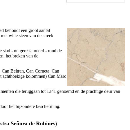
ad behoudt een groot aantal
met witte steen van de streek
 stad - nu gerestaureerd - rond de
n, het breken van de
,
Can Beltran
,
Can Corneta
,
Can
et achthoekige kolommen)
Can Marc
cumenten die teruggaan tot 1341 genoemd en de prachtige deur van
rdoor het bijzondere bescherming.
estra Señora de Robines
)