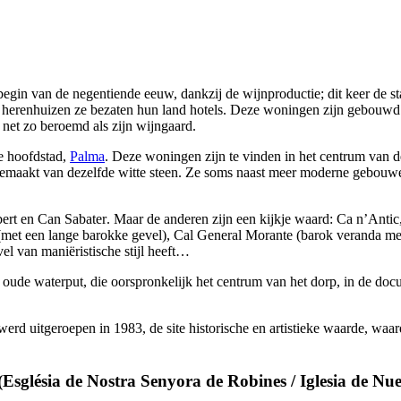
egin van de negentiende eeuw, dankzij de wijnproductie; dit keer de st
 herenhuizen ze bezaten hun land hotels. Deze woningen zijn gebouwd 
 net zo beroemd als zijn wijngaard.
de hoofdstad,
Palma
. Deze woningen zijn te vinden in het centrum van de
maakt van dezelfde witte steen. Ze soms naast meer moderne gebouwe
ert
en
Can Sabater
. Maar de anderen zijn een kijkje waard:
Ca n’Antic
met een lange barokke gevel),
Cal General Morante
(barok veranda m
vel van maniëristische stijl heeft…
oude waterput, die oorspronkelijk het centrum van het dorp, in de do
erd uitgeroepen in 1983, de site historische en artistieke waarde, waa
(
Església de Nostra Senyora de Robines
/
Iglesia de Nu