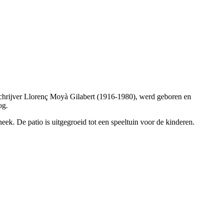
chrijver
Llorenç Moyà Gilabert
(1916-1980), werd geboren en
og.
ek. De patio is uitgegroeid tot een speeltuin voor de kinderen.