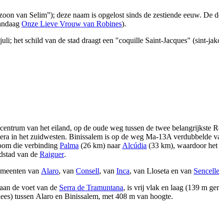
 zoon van Selim”); deze naam is opgelost sinds de zestiende eeuw. De d
vandaag
Onze Lieve Vrouw van
Robines
).
uli; het schild van de stad draagt ​​een "coquille Saint-Jacques" (sint-ja
t centrum van het eiland, op de oude weg tussen de twee belangrijkste
era
in het zuidwesten.
Binissalem
is op de weg Ma-13A verdubbelde va
room die verbinding
Palma
(26 km) naar
Alcúdia
(33 km), waardoor het 
fdstad van de
Raiguer
.
emeenten van
Alaro
, van
Consell
, van
Inca
, van
Lloseta
en van
Sencell
 aan de voet van de
Serra de Tramuntana
, is vrij vlak en laag (139 m g
lees) tussen
Alaro
en
Binissalem
, met 408 m van hoogte.