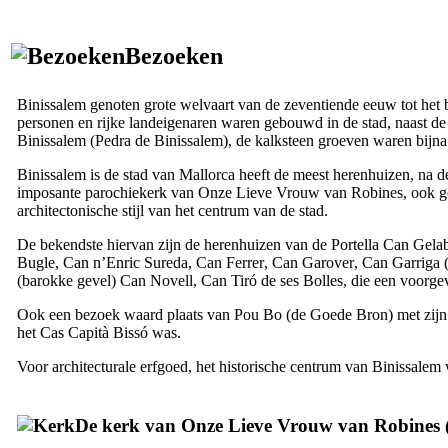
Bezoeken
Binissalem
genoten grote welvaart van de zeventiende eeuw tot het b
personen en rijke landeigenaren waren gebouwd in de stad, naast de
Binissalem
(
Pedra de Binissalem
), de kalksteen groeven waren bijna
Binissalem
is de stad van Mallorca heeft de meest herenhuizen, na 
imposante parochiekerk van Onze Lieve Vrouw van Robines, ook ge
architectonische stijl van het centrum van de stad.
De bekendste hiervan zijn de herenhuizen
van de Portella Can Gelab
Bugle
,
Can n’Enric Sureda
,
Can Ferrer
,
Can Garover
,
Can Garriga
(
(barokke gevel)
Can Novell
,
Can Tiró de ses Bolles
, die een voorge
Ook een bezoek waard plaats van
Pou Bo
(de Goede Bron) met zijn 
het
Cas Capità Bissó
was.
Voor architecturale erfgoed, het historische centrum van
Binissalem
w
De kerk van Onze Lieve Vrouw van
Robines