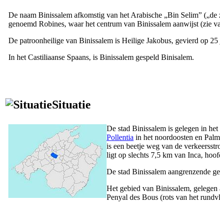
De naam
Binissalem
afkomstig van het Arabische „
Bin Selim
” („de
genoemd
Robines
, waar het centrum van
Binissalem
aanwijst (zie 
De patroonheilige van
Binissalem
is Heilige Jakobus, gevierd op 25 j
In het Castiliaanse Spaans, is
Binissalem
gespeld
Binisalem
.
Situatie
De stad
Binissalem
is gelegen in he
Pollentia
in het noordoosten en
Palm
is een beetje weg van de verkeersst
ligt op slechts 7,5 km van Inca, hoo
De stad
Binissalem
aangrenzende g
Het gebied van
Binissalem
, gelegen
Penyal des Bous
(rots van het rundv