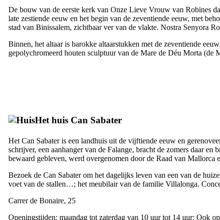
De bouw van de eerste kerk van Onze Lieve Vrouw van Robines date
late zestiende eeuw en het begin van de zeventiende eeuw, met behoud
stad van
Binissalem
, zichtbaar ver van de vlakte.
Nostra Senyora Ro
Binnen, het altaar is barokke altaarstukken met de zeventiende ee
gepolychromeerd houten sculptuur van de
Mare de Déu Morta
(de M
Het huis
Can Sabater
Het
Can Sabater
is een landhuis uit de vijftiende eeuw en gerenovee
schrijver, een aanhanger van de Falange, bracht de zomers daar en br
bewaard gebleven, werd overgenomen door de Raad van Mallorca
Bezoek de
Can Sabater
om het dagelijks leven van een van de huize
voet van de stallen…; het meubilair van de familie
Villalonga
. Conce
Carrer de Bonaire, 25
Openingstijden: maandag tot zaterdag van 10 uur tot 14 uur; Ook op