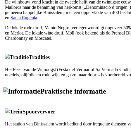
De wijnbouw vond kracht in de tweede helft van de twintigste eeuw m
Mallorca naar de benaming van herkomst („
Denominació d’origen
”
gemeenschappelijke
Binissalem
, met een oppervlakte van 400 hect
en
Santa Eugènia
.
De lokale rode druif, Manto Negro, vertegenwoordigt ongeveer 50% 
en Merlot. De lokale witte druif, Moll (ook bekend als de Prensal 
Chardonnay en Moscatel.
Tradities
Het Feest van de Wijnoogst (
Festa del Vermar
of
Sa Vermada
vindt 
noedels, olijfolie en rode wijn en ga zo maar door. - Is voorbereid v
Praktische informatie
Spoorvervoer
Het station van
Binissalem
wordt bediend door frequente diensten 