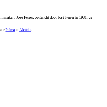
wijnmakerij
José Ferrer
, opgericht door
José Ferrer
in 1931, de
naar
Palma
te
Alcúdia
.