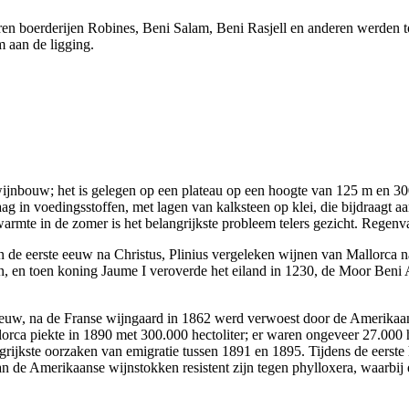
ren boerderijen
Robines
,
Beni Salam
,
Beni Rasjell
en anderen werden t
m aan de ligging.
jnbouw; het is gelegen op een plateau op een hoogte van 125 m en 300
ag in voedingsstoffen, met lagen van kalksteen op klei, die bijdraagt ​
rmte in de zomer is het belangrijkste probleem telers gezicht. Regenv
 de eerste eeuw na Christus, Plinius vergeleken wijnen van Mallorca naa
n, en toen koning
Jaume
I
veroverde het eiland in 1230, de Moor
Beni 
eeuw, na de Franse wijngaard in 1862 werd verwoest door de Amerikaans
lorca piekte in 1890 met 300.000 hectoliter; er waren ongeveer 27.000 
rijkste oorzaken van emigratie tussen 1891 en 1895. Tijdens de eerste h
an de Amerikaanse wijnstokken resistent zijn tegen phylloxera, waarbij