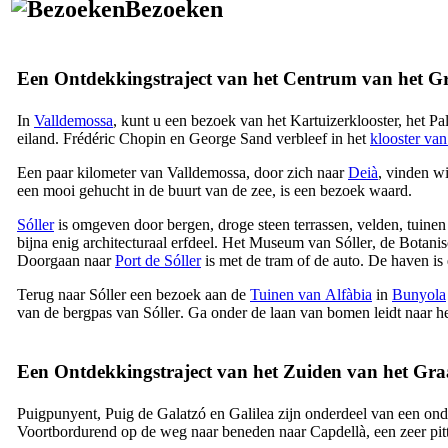
Bezoeken
Een Ontdekkingstraject van het Centrum van het G
In
Valldemossa
, kunt u een bezoek van het Kartuizerklooster, het P
eiland.
Frédéric Chopin
en
George Sand
verbleef in het
klooster va
Een paar kilometer van
Valldemossa
, door zich naar
Deià
, vinden w
een mooi gehucht in de buurt van de zee, is een bezoek waard.
Sóller
is omgeven door bergen, droge steen terrassen, velden, tuinen 
bijna enig architecturaal erfdeel. Het Museum van
Sóller
, de Botani
Doorgaan naar
Port de Sóller
is met de tram of de auto. De haven is 
Terug naar
Sóller
een bezoek aan de
Tuinen van
Alfàbia
in
Bunyola
van de bergpas van
Sóller
. Ga onder de laan van bomen leidt naar h
Een Ontdekkingstraject van het Zuiden van het Gr
Puigpunyent
,
Puig de Galatzó
en
Galilea
zijn onderdeel van een on
Voortbordurend op de weg naar beneden naar
Capdellà
, een zeer pi