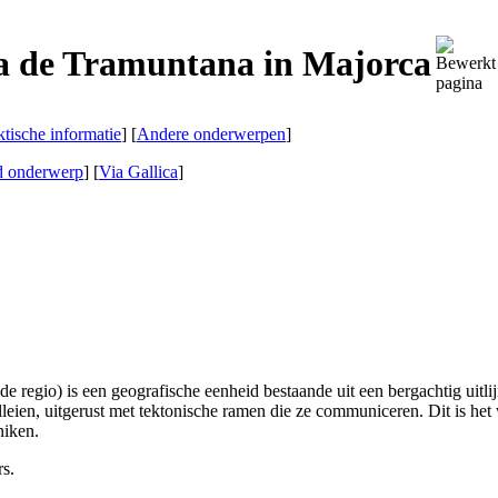
ra de Tramuntana in Majorca
ktische informatie
] [
Andere onderwerpen
]
d onderwerp
]
[
Via Gallica
]
e regio) is een geografische eenheid bestaande uit een bergachtig uitli
leien, uitgerust met tektonische ramen die ze communiceren. Dit is het
niken.
s.