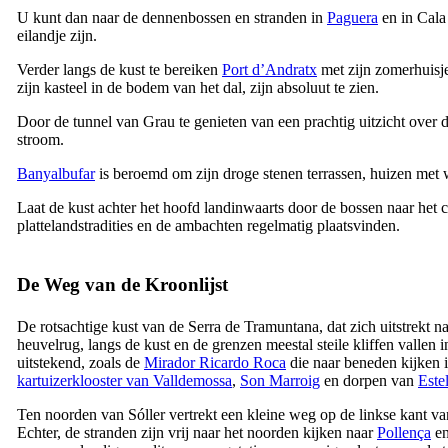
U kunt dan naar de dennenbossen en stranden in
Paguera
en in
Cala
eilandje zijn.
Verder langs de kust te bereiken
Port d’Andratx
met zijn zomerhuisje
zijn kasteel in de bodem van het dal, zijn absoluut te zien.
Door de tunnel van
Grau
te genieten van een prachtig uitzicht over 
stroom.
Banyalbufar
is beroemd om zijn droge stenen terrassen, huizen met 
Laat de kust achter het hoofd landinwaarts door de bossen naar het 
plattelandstradities en de ambachten regelmatig plaatsvinden.
De Weg van de Kroonlijst
De rotsachtige kust van de
Serra de Tramuntana
, dat zich uitstrekt 
heuvelrug, langs de kust en de grenzen meestal steile kliffen vallen
uitstekend, zoals de
Mirador Ricardo Roca
die naar beneden kijken i
kartuizerklooster van
Valldemossa
,
Son Marroig
en dorpen van
Este
Ten noorden van
Sóller
vertrekt een kleine weg op de linkse kant v
Echter, de stranden zijn vrij naar het noorden kijken naar
Pollença
e