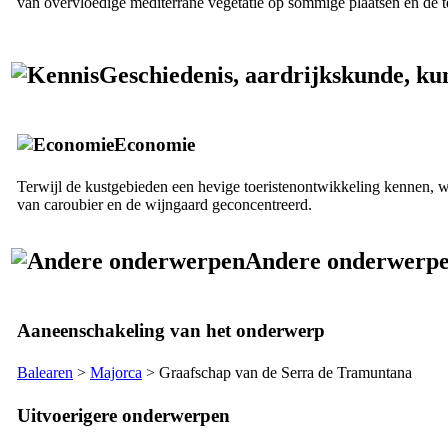
van overvloedige mediterrane vegetatie op sommige plaatsen en de t
Geschiedenis, aardrijkskunde, kun
Economie
Terwijl de kustgebieden een hevige toeristenontwikkeling kennen, wo
van caroubier en de wijngaard geconcentreerd.
Andere onderwerp
Aaneenschakeling van het onderwerp
Balearen
>
Majorca
> Graafschap van de
Serra de Tramuntana
Uitvoerigere onderwerpen