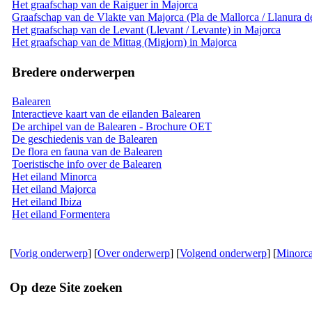
Het graafschap van de Raiguer in Majorca
Graafschap van de Vlakte van Majorca (Pla de Mallorca / Llanura d
Het graafschap van de Levant (Llevant / Levante) in Majorca
Het graafschap van de Mittag (Migjorn) in Majorca
Bredere onderwerpen
Balearen
Interactieve kaart van de eilanden Balearen
De archipel van de Balearen - Brochure OET
De geschiedenis van de Balearen
De flora en fauna van de Balearen
Toeristische info over de Balearen
Het eiland Minorca
Het eiland Majorca
Het eiland Ibiza
Het eiland Formentera
[
Vorig onderwerp
] [
Over onderwerp
] [
Volgend onderwerp
] [
Minorc
Op deze Site zoeken