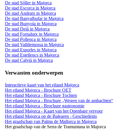
De stad Sóller in Majorca
De stad Escorca in Majorca
De stad Andratx in Majorca
De stad Banyalbufar in Majorca
De stad Bunyola in Majorca
De stad Deià in Majorca
De stad Fornalutx in Majorca
De stad Pollença in Majorca
De stad Valldemossa in Majorca
De stad Esporles in Majorca
De stad Estellencs in Majorca
De stad Calvià in Majorca
Verwanten onderwerpen
Interactieve kaart van het eiland Majorca
Het eiland Majorca - Brochure OET
Het eiland Majorca - Brochure Tochten
Het eiland Majorca - Brochure „Wegen van de ambachten“
Het eiland Majorca - Brochure gastronomie
Het eiland Majorca - Kaart van het Openbare vervoer
Het eiland Majorca op de Balearen - Geschiedenis
Het graafschap van Palma de Mallorca in Majorca
Het graafschap van de Serra de Tramuntana in Majorca