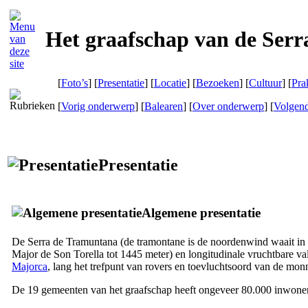
Het graafschap van de Ser
[
Foto’s
] [
Presentatie
] [
Locatie
] [
Bezoeken
] [
Cultuur
] [
Pra
[
Vorig onderwerp
] [
Balearen
] [
Over onderwerp
] [
Volgen
Presentatie
Algemene presentatie
De
Serra de Tramuntana
(de tramontane is de noordenwind waait in d
Major de Son Torella
tot 1445 meter) en longitudinale vruchtbare val
Majorca
, lang het trefpunt van rovers en toevluchtsoord van de mon
De 19 gemeenten van het graafschap heeft ongeveer 80.000 inwoner