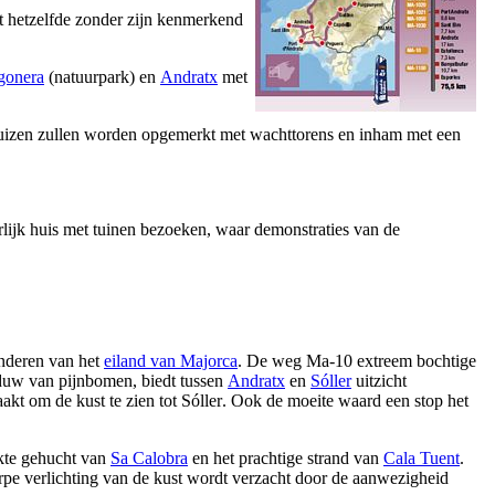
t hetzelfde zonder zijn kenmerkend
gonera
(natuurpark) en
Andratx
met
; huizen zullen worden opgemerkt met wachttorens en inham met een
erlijk huis met tuinen bezoeken, waar demonstraties van de
nderen van het
eiland van Majorca
. De weg Ma-10 extreem bochtige
haduw van pijnbomen, biedt tussen
Andratx
en
Sóller
uitzicht
akt om de kust te zien tot
Sóller
. Ook de moeite waard een stop het
lkte gehucht van
Sa Calobra
en het prachtige strand van
Cala Tuent
.
rpe verlichting van de kust wordt verzacht door de aanwezigheid