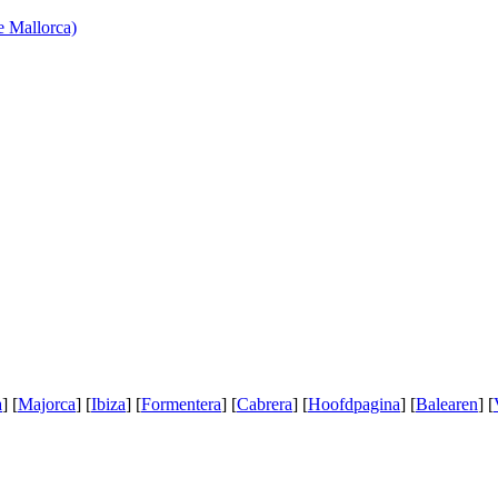
e Mallorca)
a
] [
Majorca
] [
Ibiza
] [
Formentera
] [
Cabrera
] [
Hoofdpagina
] [
Balearen
] [