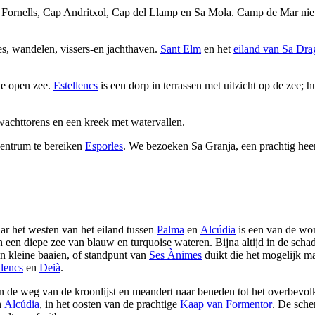
 Fornells
,
Cap Andritxol
,
Cap del Llamp
en
Sa Mola
.
Camp de Mar
nie
s, wandelen, vissers-en jachthaven.
Sant Elm
en het
eiland van
Sa Dra
de open zee.
Estellencs
is een dorp in terrassen met uitzicht op de zee
wachttorens en een kreek met watervallen.
centrum te bereiken
Esporles
. We bezoeken
Sa Granja
, een prachtig he
naar het westen van het eiland tussen
Palma
en
Alcúdia
is een van de wo
 in een diepe zee van blauw en turquoise wateren. Bijna altijd in de sc
n kleine baaien, of standpunt van
Ses Ànimes
duikt die het mogelijk ma
llencs
en
Deià
.
an de weg van de kroonlijst en meandert naar beneden tot het overbevo
n
Alcúdia
, in het oosten van de prachtige
Kaap van
Formentor
. De sche