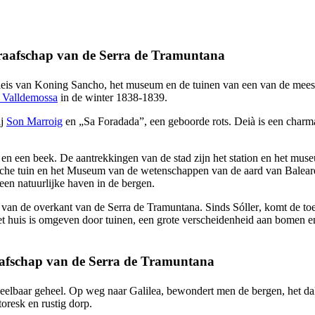
raafschap van de
Serra de Tramuntana
aleis van Koning Sancho, het museum en de tuinen van een van de meest
n
Valldemossa
in de winter 1838-1839.
ij
Son Marroig
en „
Sa Foradada
”, een geboorde rots.
Deià
is een charm
en een beek. De aantrekkingen van de stad zijn het station en het muse
sche tuin en het Museum van de wetenschappen van de aard van Baleare
een natuurlijke haven in de bergen.
van de overkant van de
Serra de Tramuntana
. Sinds
Sóller
, komt de to
et huis is omgeven door tuinen, een grote verscheidenheid aan bomen 
aafschap van de
Serra de Tramuntana
deelbaar geheel. Op weg naar
Galilea
, bewondert men de bergen, het dal
ttoresk en rustig dorp.