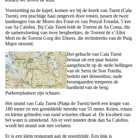
Voortzetting na de kapel, komen we bij de kreek van Tuent (
Cala
Tuent
), een prachtige baai omgeven door rotsen, tussen de twee
landtongen van de
Morro des Forat
en van
Penyal Foradat
, 5 km
van
Sa Calobra
. Bij
Cala Tuent
leidt de
Torrent de Sa Coma
, die
de samenvloeiing van twee bergbeekjes, de
Torrent de s’Allot
Mort
en de
Torrent Gorg des Diners
, die rechtstreeks van de
Puig
Major
stroomt.
Het gehucht van
Cala Tuent
bestaat uit een paar huizen
aangebracht op de steile hellingen
van de
Serra de Son Torella
,
bedekt met dennenbos; oude
boomgaarden temperen de
hardheid van de berg.
Parkeerplaatsen zijn schaars.
Het strand van
Cala Tuent
(
Platja de Tuent
) heeft een lengte van
180 meter en een gemiddelde breedte van 55 meter. Keien, rotsen
en kleine gebieden van zand wisselen elkaar af. De kwaliteit van
het water is uitstekend. Als er veel minder druk dan
Sa Calobra
,
wordt het strand ook niet verlaten.
Er is een klein restaurant aan de noordzijde. Een link is