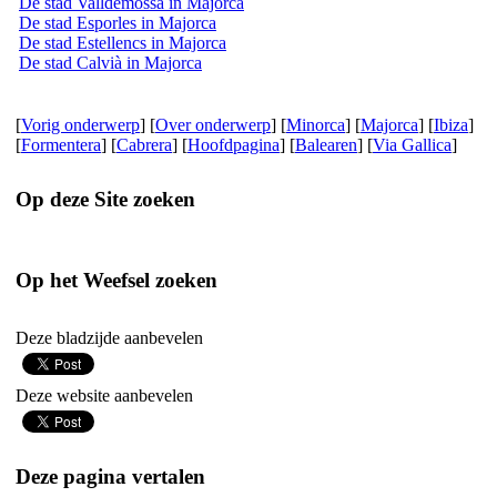
De stad Valldemossa in Majorca
De stad Esporles in Majorca
De stad Estellencs in Majorca
De stad Calvià in Majorca
[
Vorig onderwerp
] [
Over onderwerp
] [
Minorca
] [
Majorca
] [
Ibiza
]
[
Formentera
] [
Cabrera
] [
Hoofdpagina
] [
Balearen
] [
Via Gallica
]
Op deze Site zoeken
Op het Weefsel zoeken
Deze bladzijde aanbevelen
Deze website aanbevelen
Deze pagina vertalen