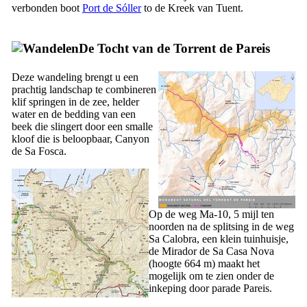
verbonden boot
Port de Sóller
to de Kreek van Tuent.
De Tocht van de
Torrent de Pareis
Deze wandeling brengt u een
prachtig landschap te combineren
klif springen in de zee, helder
water en de bedding van een
beek die slingert door een smalle
kloof die is beloopbaar, Canyon
de
Sa Fosca
.
Op de weg Ma-10, 5 mijl ten
noorden na de splitsing in de weg
Sa Calobra
, een klein tuinhuisje,
de
Mirador de Sa Casa Nova
(hoogte 664 m) maakt het
mogelijk om te zien onder de
inkeping door parade
Pareis
.