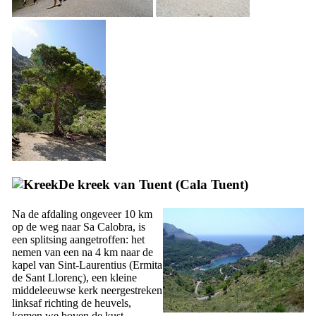
De kreek van Tuent (
Cala Tuent
)
Na de afdaling ongeveer 10 km
op de weg naar
Sa Calobra
, is
een splitsing aangetroffen: het
nemen van een na 4 km naar de
kapel van Sint-Laurentius (
Ermita
de Sant Llorenç
), een kleine
middeleeuwse kerk neergestreken
linksaf richting de heuvels,
komen we boven de kust.