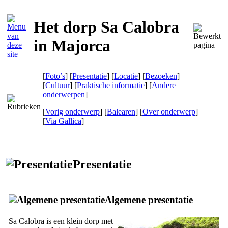
Het dorp Sa Calobra
in Majorca
[
Foto’s
] [
Presentatie
] [
Locatie
] [
Bezoeken
]
[
Cultuur
] [
Praktische informatie
] [
Andere
onderwerpen
]
[
Vorig onderwerp
] [
Balearen
] [
Over onderwerp
]
[
Via Gallica
]
Presentatie
Algemene presentatie
Sa Calobra
is een klein dorp met