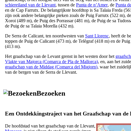
schiereiland van de
Llevant
, tussen de
Punta de n’Amer
, de
Punta d
en de
Cap Farrutx
. De belangrijkste hoofdtop is
Sa Talaia Freda
(561
zijn ook andere belangrijke pieken zoals de
Puig Farrutx
(522 m), d
Xoroi
(489 m), de
Puig des Porrassar
(481 m), de
Puig de sa Tudoss
de
Puig de sa Talaia Morella
(432 m).
De
Serra de Calicant
, ten noordwesten van
Sant Llorenç
, heeft de b
toppen de
Puig de Calicant
(473 m), de
Telègraf
(418 m) en de
Puig
(413 m).
Het graafschap van de Levant grenst in het westen door het
graafsc
Vlakte van Majorca (
Comarca de Pla de Mallorca
)
, en, aan het zuid
graafschap van de Middag (
Comarca del Migjorn
)
, waar het zuidelij
van de bergen van de
Serra de Llevant
.
Bezoeken
Een Ontdekkingstraject van het Graafschap van de
De hoofdstad van het graafschap van de
Llevant
,