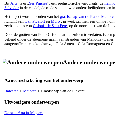
Bij
Artà
, is er „
Ses Païsses
”, een prehistorische vindplaats, de
heili
Salvador
in de citadel, de oude stad en twee andere heiligdommen in
Het traject wordt noorden van het
graafschap van de
Pla de Mallorc
richting van
Can Picafort
en
Muro
; in weg, zal men een omweg om 
zeebadplaats van
Colónia de Sant Pere
, op de noordkust van de
Lle
Door de grotten van
Porto Cristo
naar het zuiden te verlaten, is een 
bekend onder de algemene naam van stranden van Mallorca (
Calles
aangetroffen; de bekendste zijn
Cala Antena
,
Cala Romaguera
en
Ca
Andere onderwerp
Aaneenschakeling van het onderwerp
Balearen
>
Majorca
> Graafschap van de
Llevant
Uitvoerigere onderwerpen
De stad Artà in Majorca