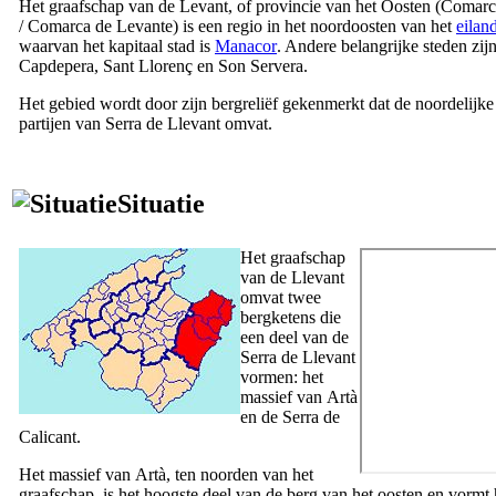
Het graafschap van de Levant, of provincie van het Oosten (
Comarca
/
Comarca de Levante
) is een regio in het noordoosten van het
eilan
waarvan het kapitaal stad is
Manacor
. Andere belangrijke steden zij
Capdepera
,
Sant Llorenç
en
Son Servera
.
Het gebied wordt door zijn bergreliëf gekenmerkt dat de noordelijke
partijen van
Serra de Llevant
omvat.
Situatie
Het graafschap
van de
Llevant
omvat twee
bergketens die
een deel van de
Serra de Llevant
vormen: het
massief van
Artà
en de
Serra de
Calicant
.
Het massief van
Artà
, ten noorden van het
graafschap, is het hoogste deel van de berg van het oosten en vormt 