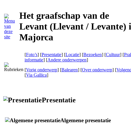
Het graafschap van de
Levant (Llevant / Levante) 
Majorca
[
Foto’s
] [
Presentatie
] [
Locatie
] [
Bezoeken
] [
Cultuur
] [
Pra
informatie
] [
Andere onderwerpen
]
[
Vorig onderwerp
] [
Balearen
] [
Over onderwerp
] [
Volgen
[
Via Gallica
]
Presentatie
Algemene presentatie