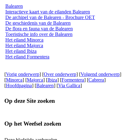
Balearen
Interactieve kaart van de eilanden Balearen
De archipel van de Balearen - Brochure OET
De geschiedenis van de Balearen
De flora en fauna van de Balearen
Toeristische info over de Balearen
Het eiland Minorca
Het eiland Majorca
Het eiland Ibiza
Het eiland Formentera
[
Vorig onderwerp
] [
Over onderwerp
] [
Volgend onderwerp
]
[
Minorca
] [
Majorca
] [
Ibiza
] [
Formentera
] [
Cabrera
]
[
Hoofdpagina
] [
Balearen
] [
Via Gallica
]
Op deze Site zoeken
Op het Weefsel zoeken
Deze bladzijde aanbevelen