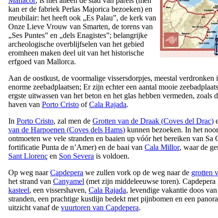
Manacor
, is niet alleen de stad van parels (men
kan er de fabriek
Perlas Majorica
bezoeken) en
meubilair: het heeft ook „
Es Palau
”, de kerk van
Onze Lieve Vrouw van Smarten, de torens van
„
Ses Puntes
” en „
dels Enagistes
”; belangrijke
archeologische overblijfselen van het gebied
eromheen maken deel uit van het historische
erfgoed van Mallorca.
Aan de oostkust, de voormalige vissersdorpjes, meestal verdronken 
enorme zeebadplaatsen; Er zijn echter een aantal mooie zeebadplaat
ergste uitwassen van het beton en het glas hebben vermeden, zoals 
haven van
Porto Cristo
of
Cala Rajada
.
In
Porto Cristo
, zal men de
Grotten van de Draak (
Coves del Drac
)
e
van de Harpoenen (
Coves dels Hams
)
kunnen bezoeken. In het noo
ontmoeten we vele stranden en baaien up vóór het bereiken van
Sa 
fortificatie
Punta de n’Amer
) en de baai van
Cala Millor
, waar de g
Sant Llorenç
en
Son Severa
is voldoen.
Op weg naar
Capdepera
we zullen vork op de weg naar de
grotten 
het strand van
Canyamel
(met zijn middeleeuwse toren).
Capdepera
kasteel
, een vissershaven,
Cala Rajada
, levendige vakantie doos van
stranden, een prachtige kustlijn bedekt met pijnbomen en een panor
uitzicht vanaf de
vuurtoren van
Capdepera
.