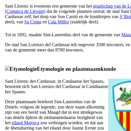
Sant Llorenc
is eveneens een gemeente van het
graafschap van de L
(
Comarca
de Llevant
)
dat de volgende plaatsen omvat: de stad
Sant 
Cardassar
zelf, het dorp van
Son Carrió
en de kustdorpen van
S’Illot
deel), van
Sa Coma
en
Cala Millor
(zuidelijk deel).
Tot in 1892, maakte Sint-Laurentius deel van de gemeente van
Mana
De stad
San Lorenzo del Cardassar
telt ongeveer 3500 inwoners, en 
van de gemeente meer dan 8700 inwoners.
Etymologie en plaatsnaamkunde
Sant Llorenc des Cardassar
, in Catalaanse het Spaans,
benoemt zich
San Lorenzo del Cardassar
in Castiliaanse
het Spaans.
Deze plaatsnaam betekent Sint-Laurentius van de
Distels: volgens de legende, zou deze naam afkomstig
zijn van een beeld van Maagd dat in een struikgewas
van distels tijdens de mohammedaanse bezigheid van
het
eiland Majorca
zou verborgen worden, en dat aan
de liberalisering van het eiland door
Jaume
Eerste zou