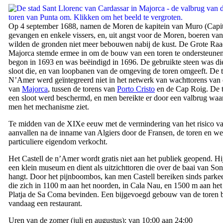
Op 4 september 1688, namen de Moren de kapitein van
Muro
(
Capi
gevangen en enkele vissers, en, uit angst voor de Moren, boeren va
wilden de gronden niet meer bebouwen nabij de kust. De Grote Ra
Majorca stemde ermee in om de bouw van een toren te ondersteune
begon in 1693 en was beëindigd in 1696. De gebruikte steen was di
sloot die, en van loopbanen van de omgeving de toren omgeeft. De 
N’Amer
werd geïntegreerd niet in het netwerk van wachttorens van
van
Majorca
, tussen de torens van
Porto Cristo
en de
Cap Roig
. De 
een sloot werd beschermd, en men bereikte er door een valbrug wa
men het mechanisme ziet.
Te midden van de
XIXe
eeuw met de vermindering van het risico v
aanvallen na de inname van Algiers door de Fransen, de toren en w
particuliere eigendom verkocht.
Het
Castell de n’Amer
wordt gratis niet aan het publiek geopend. H
een klein museum en dient als uitzichttoren die over de baai van
Son
hangt. Door het pijnboombos, kan men
Castell
bereiken sinds parkee
die zich in 1100 m aan het noorden, in
Cala Nau
, en 1500 m aan het
Platja de Sa Coma
bevinden. Een bijgevoegd gebouw van de toren 
vandaag een restaurant.
Uren van de zomer (juli en augustus): van 10:00 aan 24:00