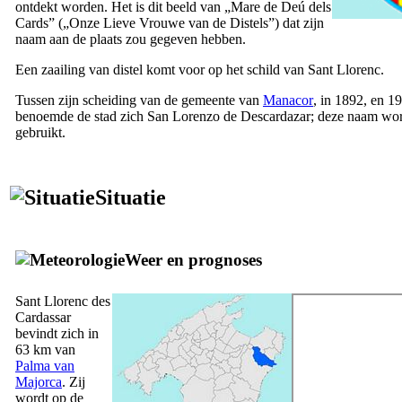
ontdekt worden. Het is dit beeld van „
Mare de Deú dels
Cards
” („Onze Lieve Vrouwe van de Distels”) dat zijn
naam aan de plaats zou gegeven hebben.
Een zaailing van distel komt voor op het schild van
Sant Llorenc
.
Tussen zijn scheiding van de gemeente van
Manacor
, in 1892, en 1
benoemde de stad zich
San Lorenzo de Descardazar
; deze naam wo
gebruikt.
Situatie
Weer en prognoses
Sant Llorenc des
Cardassar
bevindt zich in
63 km van
Palma van
Majorca
. Zij
wordt op de