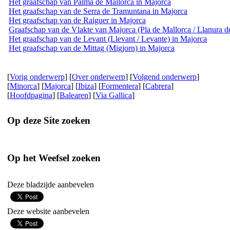
Het graafschap van Palma de Mallorca in Majorca
Het graafschap van de Serra de Tramuntana in Majorca
Het graafschap van de Raiguer in Majorca
Graafschap van de Vlakte van Majorca (Pla de Mallorca / Llanura d
Het graafschap van de Levant (Llevant / Levante) in Majorca
Het graafschap van de Mittag (Migjorn) in Majorca
[
Vorig onderwerp
] [
Over onderwerp
] [
Volgend onderwerp
]
[
Minorca
] [
Majorca
] [
Ibiza
] [
Formentera
] [
Cabrera
]
[
Hoofdpagina
] [
Balearen
] [
Via Gallica
]
Op deze Site zoeken
Op het Weefsel zoeken
Deze bladzijde aanbevelen
Deze website aanbevelen