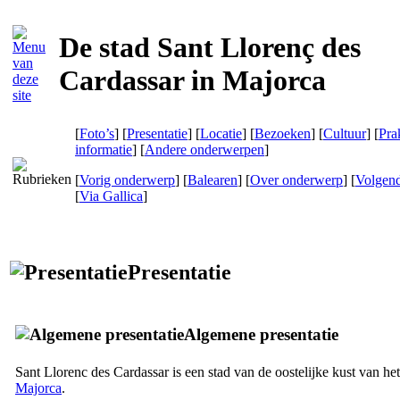
De stad Sant Llorenç des
Cardassar in Majorca
[
Foto’s
] [
Presentatie
] [
Locatie
] [
Bezoeken
] [
Cultuur
] [
Pra
informatie
] [
Andere onderwerpen
]
[
Vorig onderwerp
] [
Balearen
] [
Over onderwerp
] [
Volgen
[
Via Gallica
]
Presentatie
Algemene presentatie
Sant Llorenc des Cardassar
is een stad van de oostelijke kust van he
Majorca
.