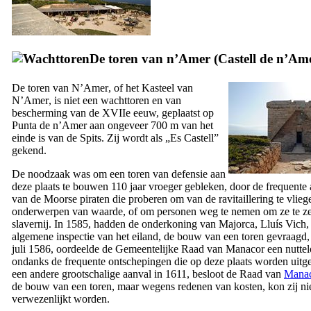
De toren van n’Amer (
Castell
de n’Am
De toren van
N’Amer
, of het Kasteel van
N’Amer
, is niet een wachttoren en van
bescherming van de
XVIIe
eeuw, geplaatst op
Punta
de n’Amer
aan ongeveer 700 m van het
einde is van de Spits. Zij wordt als „
Es Castell
”
gekend.
De noodzaak was om een toren van defensie aan
deze plaats te bouwen 110 jaar vroeger gebleken, door de frequente
van de Moorse piraten die proberen om van de ravitaillering te vlieg
onderwerpen van waarde, of om personen weg te nemen om ze te ze
slavernij. In 1585, hadden de onderkoning van Majorca,
Lluís Vich
,
algemene inspectie van het eiland, de bouw van een toren gevraagd
juli 1586, oordeelde de Gemeentelijke Raad van
Manacor
een nuttel
ondanks de frequente ontschepingen die op deze plaats worden uitg
een andere grootschalige aanval in 1611, besloot de Raad van
Mana
de bouw van een toren, maar wegens redenen van kosten, kon zij ni
verwezenlijkt worden.