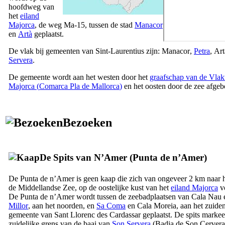
hoofdweg van
het
eiland
Majorca
, de weg Ma-15, tussen de stad
Manacor
en
Artà
geplaatst.
De vlak bij gemeenten van Sint-Laurentius zijn:
Manacor
,
Petra
,
Art
Servera
.
De gemeente wordt aan het westen door het
graafschap van de Vlak
Majorca (
Comarca Pla de Mallorca
)
en het oosten door de zee afgeb
Bezoeken
De Spits van
N’Amer
(
Punta
de n’Amer
)
De
Punta de n’Amer
is geen kaap die zich van ongeveer 2 km naar h
de Middellandse Zee, op de oostelijke kust van het
eiland Majorca
vo
De
Punta de n’Amer
wordt tussen de zeebadplaatsen van
Cala Nau
Millor
, aan het noorden, en
Sa Coma
en
Cala Moreia
, aan het zuiden
gemeente van
Sant Llorenc des Cardassar
geplaatst. De spits markee
zuidelijke grens van de baai van
Son Servera
(
Badia de Son Cervera