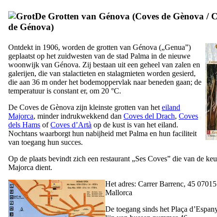
De Grotten van
Génova
(
Coves de Gènova
/
C
de Génova
)
Ontdekt in 1906, worden de grotten van
Génova
(„Genua”)
geplaatst op het zuidwesten van de stad Palma in de nieuwe
woonwijk van
Génova
. Zij bestaan uit een geheel van zalen en
galerijen, die van stalactieten en stalagmieten worden gesierd,
die aan 36 m onder het bodemoppervlak naar beneden gaan; de
temperatuur is constant er, om 20 °C.
De
Coves de Gènova
zijn kleinste grotten van het
eiland
Majorca
, minder indrukwekkend dan
Coves del Drach
,
Coves
dels Hams
of
Coves d’Artà
op de kust is van het eiland.
Nochtans waarborgt hun nabijheid met Palma en hun faciliteit
van toegang hun succes.
Op de plaats bevindt zich een restaurant „
Ses Coves
” die van de ke
Majorca dient.
Het adres:
Carrer Barrenc, 45 0701
Mallorca
De toegang sinds het
Plaça d’Espan