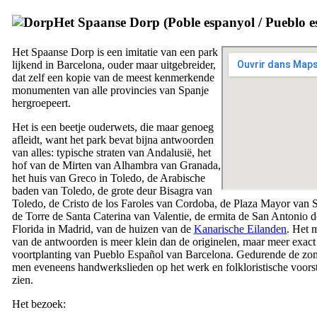
Het Spaanse Dorp (
Poble espanyol
/
Pueblo e
Het Spaanse Dorp is een imitatie van een park
lijkend in Barcelona, ouder maar uitgebreider,
dat zelf een kopie van de meest kenmerkende
monumenten van alle provincies van Spanje
hergroepeert.
Het is een beetje ouderwets, die maar genoeg
afleidt, want het park bevat bijna antwoorden
van alles: typische straten van Andalusië, het
hof van de Mirten van Alhambra van Granada,
het huis van Greco in Toledo, de Arabische
baden van Toledo, de grote deur Bisagra van
Toledo, de
Cristo de los Faroles
van Cordoba, de
Plaza Mayor
van S
de
Torre de Santa Caterina
van Valentie, de
ermita de San Antonio d
Florida
in Madrid, van de huizen van de
Kanarische Eilanden
. Het 
van de antwoorden is meer klein dan de originelen, maar meer exact
voortplanting van
Pueblo Español
van Barcelona. Gedurende de zo
men eveneens handwerkslieden op het werk en folkloristische voorst
zien.
Het bezoek: