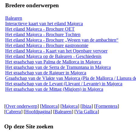
Bredere onderwerpen
Balearen
Interactieve kaart van het eiland Majorca
Het eiland Majorca - Brochure OET
Het eiland Majorca - Brochure Tochten
Het eiland Majorca - Brochure „Wegen van de ambachten“
Het eiland Majorca - Brochure gastronomie
Het eiland Majorca - Kaart van het Openbare vervoer
Het eiland Majorca op de Balearen - Geschiedenis
Het graafschap van Palma de Mallorca in Majorca
Het graafschap van de Serra de Tramuntana in Majorca
Het graafschap van de Raiguer in Majorca
Graafschap van de Vlakte van Majorca (Pla de Mallorca / Llanura d
Het graafschap van de Levant (Llevant / Levante) in Majorca
Het graafschap van de Mittag (Migjorn) in Majorca
[
Over onderwerp
] [
Minorca
] [
Majorca
] [
Ibiza
] [
Formentera
]
[
Cabrera
] [
Hoofdpagina
] [
Balearen
] [
Via Gallica
]
Op deze Site zoeken