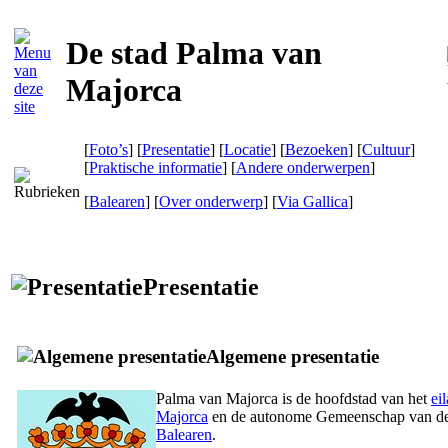
De stad Palma van
Majorca
[
Foto’s
] [
Presentatie
] [
Locatie
] [
Bezoeken
] [
Cultuur
]
[
Praktische informatie
] [
Andere onderwerpen
]
[
Balearen
] [
Over onderwerp
]
[
Via Gallica
]
Presentatie
Algemene presentatie
Palma van Majorca is de hoofdstad van het
ei
Majorca
en de autonome Gemeenschap van d
Balearen
.