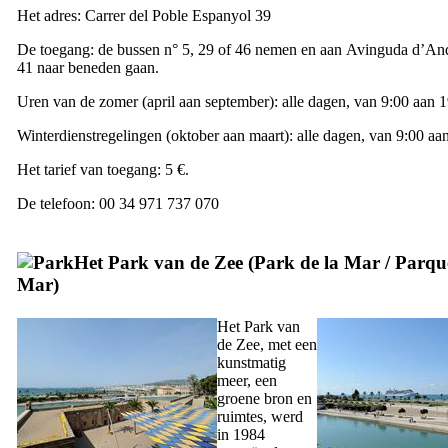
Het adres:
Carrer del Poble Espanyol 39
De toegang: de bussen n° 5, 29 of 46 nemen en aan
Avinguda d’And
41
naar beneden gaan.
Uren van de zomer (april aan september): alle dagen, van 9:00 aan 
Winterdienstregelingen (oktober aan maart): alle dagen, van 9:00 aa
Het tarief van toegang: 5 €.
De telefoon: 00 34 971 737 070
Het Park van de Zee (
Park de la Mar
/
Parqu
Mar
)
Het Park van
de Zee, met een
kunstmatig
meer, een
groene bron en
ruimtes, werd
in 1984