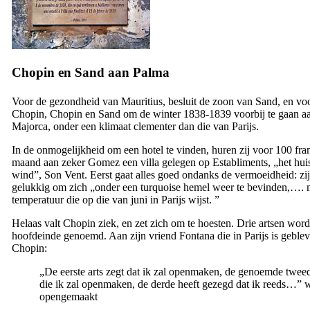
Chopin en Sand aan Palma
Voor de gezondheid van Mauritius, besluit de zoon van Sand, en vo
Chopin, Chopin en Sand om de winter 1838-1839 voorbij te gaan a
Majorca, onder een klimaat clementer dan die van Parijs.
In de onmogelijkheid om een hotel te vinden, huren zij voor 100 fra
maand aan zeker Gomez een villa gelegen op
Establiments
, „het hu
wind”,
Son
Vent
. Eerst gaat alles goed ondanks de vermoeidheid: zij
gelukkig om zich „onder een turquoise hemel weer te bevinden,…. 
temperatuur die op die van juni in Parijs wijst. ”
Helaas valt Chopin ziek, en zet zich om te hoesten. Drie artsen word
hoofdeinde genoemd. Aan zijn vriend Fontana die in Parijs is gebleve
Chopin:
„De eerste arts zegt dat ik zal openmaken, de genoemde twee
die ik zal openmaken, de derde heeft gezegd dat ik reeds…” 
opengemaakt