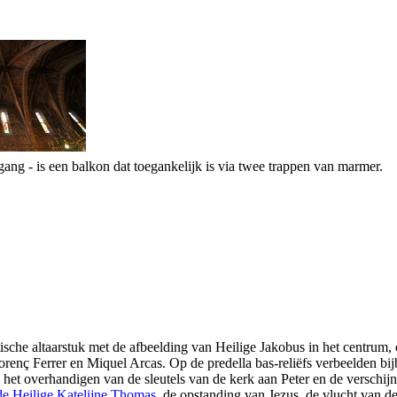
ngang - is een balkon dat toegankelijk is via twee trappen van marmer.
tische altaarstuk met de afbeelding van Heilige Jakobus in het centrum,
orenç Ferrer
en
Miquel Arcas
. Op de predella bas-reliëfs verbeelden bij
, het overhandigen van de sleutels van de kerk aan Peter en de verschij
de Heilige Katelijne Thomas
, de opstanding van Jezus, de vlucht van d