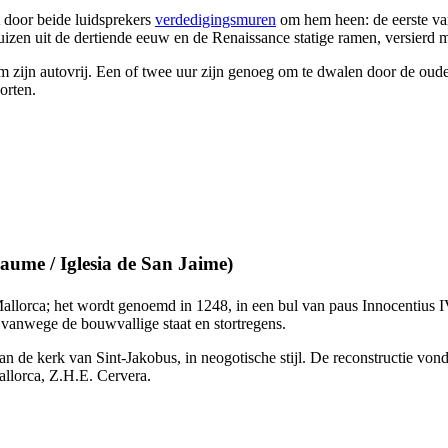
door beide luidsprekers
verdedigingsmuren
om hem heen: de eerste va
huizen uit de dertiende eeuw en de Renaissance statige ramen, versierd
um zijn autovrij. Een of twee uur zijn genoeg om te dwalen door de oude
orten.
 Jaume
/
Iglesia de San Jaime
)
Mallorca; het wordt genoemd in 1248, in een bul van paus Innocentius
I
0 vanwege de bouwvallige staat en stortregens.
de kerk van Sint-Jakobus, in neogotische stijl. De reconstructie vond p
allorca, Z.H.E.
Cervera
.