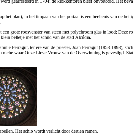
 werd gearresteerd in 1704; de klokkentoren bleef onvoltooid. Het beva
p het plan); in het timpaan van het portaal is een beeltenis van de heil
.
met een grote roosvenster van steen met polychroom glas in lood; Deze r
 klein belletje met het schild van de stad
Alcúdia
.
familie
Ferragut
, ter ere van de priester,
Joan Ferragut
(1858-1898), stic
 een niche waar Onze Lieve Vrouw van de Overwinning is gevestigd. Sta
apellen. Het schip wordt verlicht door dertien ramen.