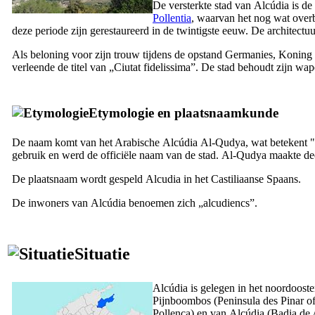
De versterkte stad van
Alcúdia
is de
Pollentia
, waarvan het nog wat overbl
deze periode zijn gerestaureerd in de twintigste eeuw. De architect
Als beloning voor zijn trouw tijdens de opstand
Germanies
, Koning
verleende de titel van „
Ciutat fidelissima
”. De stad behoudt zijn wa
Etymologie en plaatsnaamkunde
De naam komt van het Arabische
Alcúdia
Al-Qudya
, wat betekent
gebruik en werd de officiële naam van de stad.
Al-Qudya
maakte dee
De plaatsnaam wordt gespeld
Alcudia
in het Castiliaanse Spaans.
De inwoners van
Alcúdia
benoemen zich „
alcudiencs
”.
Situatie
Alcúdia
is gelegen in het noordoost
Pijnboombos (
Peninsula des Pinar
o
Pollença
) en van
Alcúdia
(
Badia de 