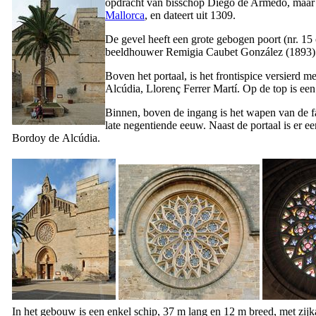
opdracht van bisschop
Diego de Armedo
, maar
Mallorca
, en dateert uit 1309.
De gevel heeft een grote gebogen poort (nr. 15 o
beeldhouwer
Remigia Caubet González
(1893)
Boven het portaal, is het frontispice versierd 
Alcúdia
,
Llorenç Ferrer Martí
. Op de top is een
Binnen, boven de ingang is het wapen van de 
late negentiende eeuw. Naast de portaal is er
Bordoy
de
Alcúdia
.
In het gebouw is een enkel schip, 37 m lang en 12 m breed, met zijk