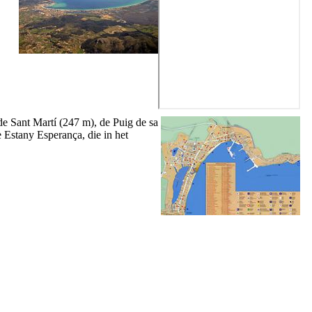
de Sant Martí
(247 m), de
Puig de sa
e
Estany Esperança
, die in het