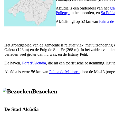
Alcúdia
is een onderdeel van het
gra
Pollença
in het noorden, en
Sa Pobl
Alcúdia
ligt op 52 km van
Palma de
Het grondgebied van de gemeente is relatief vlak, met uitzondering 
Galera
(123 m) en de
Puig de Son Fe
(268 m). In het zuiden van de s
verleden veel groter dan nu was, en de
Estany Petit
.
De haven,
Port d’Alcudia
, die nu een toeristische bestemming, ligt 
Alcúdia
is verre 56 km van
Palma de Mallorca
door de Ma-13 (onge
Bezoeken
De Stad
Alcúdia