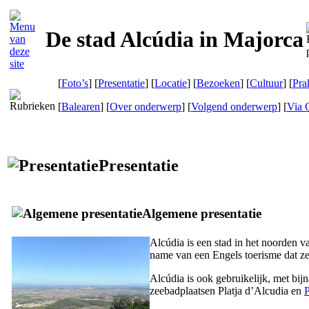
De stad Alcúdia in Majorca
[
Foto’s
] [
Presentatie
] [
Locatie
] [
Bezoeken
] [
Cultuur
] [
Pra
[
Balearen
] [
Over onderwerp
] [
Volgend onderwerp
]
[
Via 
Presentatie
Algemene presentatie
Alcúdia
is een stad in het noorden 
name van een Engels toerisme dat z
Alcúdia
is ook gebruikelijk, met bij
zeebadplaatsen
Platja d’Alcudia
en
P