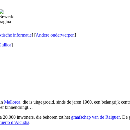
ktische informatie
] [
Andere onderwerpen
]
Gallica
]
van
Mallorca
, die is uitgegroeid, sinds de jaren 1960, een belangrijk ce
eer binnendringt…
na 20.000 inwoners, die behoren tot het
graafschap van de
Raiguer
. De 
uerto d’Alcudia
.