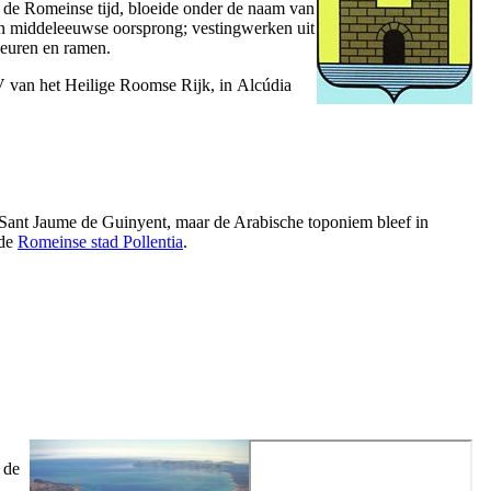
in de Romeinse tijd, bloeide onder de naam van
 van middeleeuwse oorsprong; vestingwerken uit
deuren en ramen.
V van het Heilige Roomse Rijk, in
Alcúdia
Sant Jaume de Guinyent
, maar de Arabische toponiem bleef in
ude
Romeinse stad
Pollentia
.
 de