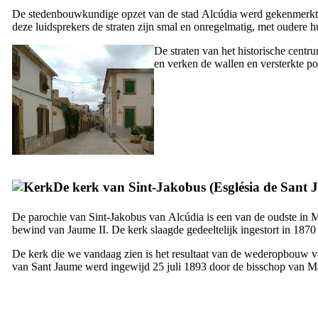
De stedenbouwkundige opzet van de stad
Alcúdia
werd gekenmerkt 
deze luidsprekers de straten zijn smal en onregelmatig, met oudere 
De straten van het historische centr
en verken de wallen en versterkte po
De kerk van Sint-Jakobus (
Església de Sant
De parochie van Sint-Jakobus van
Alcúdia
is een van de oudste in 
bewind van
Jaume
II
. De kerk slaagde gedeeltelijk ingestort in 187
De kerk die we vandaag zien is het resultaat van de wederopbouw van 
van
Sant Jaume
werd ingewijd 25 juli 1893 door de bisschop van M