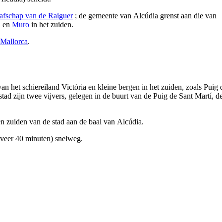
afschap van de
Raiguer
; de gemeente van
Alcúdia
grenst aan die van
a
en
Muro
in het zuiden.
 Mallorca
.
van het schiereiland
Victòria
en kleine bergen in het zuiden, zoals
Puig 
tad zijn twee vijvers, gelegen in de buurt van de
Puig de Sant Martí
, d
ten zuiden van de stad aan de baai van
Alcúdia
.
veer 40 minuten) snelweg.