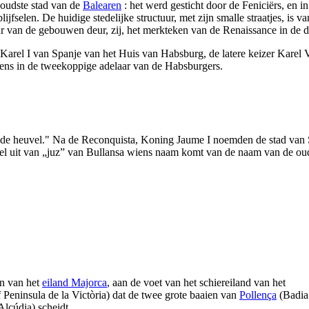
 oudste stad van de
Balearen
: het werd gesticht door de Feniciërs, en 
ijfselen. De huidige stedelijke structuur, met zijn smalle straatjes, is
uur van de gebouwen deur, zij, het merkteken van de Renaissance in de 
 Karel
I
van Spanje van het Huis van Habsburg, de latere keizer Karel 
pens in de tweekoppige adelaar van de Habsburgers.
 "de heuvel." Na de Reconquista, Koning
Jaume
I
noemden de stad van
l uit van „
juz
” van
Bullansa
wiens naam komt van de naam van de o
en van het
eiland Majorca
, aan de voet van het schiereiland van het
f
Peninsula de la Victòria
) dat de twee grote baaien van
Pollença
(
Badia
Alcúdia
) scheidt.