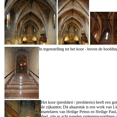
In tegenstelling tot het koor - boven de hoofdi
Het koor (
presbiteri
/
presbiterio
) heeft een go
de zijkanten; Dit altaarstuk is een werk van
Ll
martelaren van Heilige Petrus en Heilige Paul
deel, zijn er acht panelen vertegenwoordigen