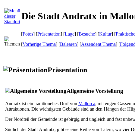
Die Stadt Andratx in Mallo
[
Fotos
] [
Präsentation
] [
Lage
] [
Besuche
] [
Kultur
] [
Praktisch
[
Vorherige Thema
] [
Balearen
] [
Aszendent Thema
] [
Folgen
Präsentation
Allgemeine Vorstellung
Andratx
ist ein traditionelles Dorf von
Mallorca
, mit engen Gassen u
Attraktionen. Die wichtigsten Gebäude sind an den Hängen der Hüge
Der Nordteil der Gemeinde ist gebirgig und ungleich und fast unbe
Südlich der Stadt
Andratx
, gibt es eine Reihe von Tälern, wo vier D