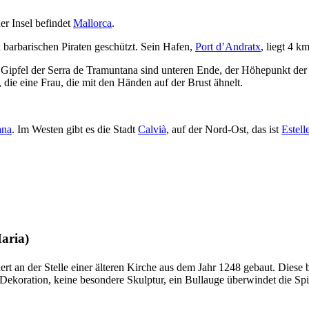
er Insel befindet
Mallorca
.
n barbarischen Piraten geschützt. Sein Hafen,
Port d’Andratx
, liegt 4 k
 Gipfel der
Serra de Tramuntana
sind unteren Ende, der Höhepunkt der 
 die eine Frau, die mit den Händen auf der Brust ähnelt.
ana
. Im Westen gibt es die Stadt
Calvià
, auf der Nord-Ost, das ist
Estell
Maria
)
t an der Stelle einer älteren Kirche aus dem Jahr 1248 gebaut. Diese b
Dekoration, keine besondere Skulptur, ein Bullauge überwindet die Spi