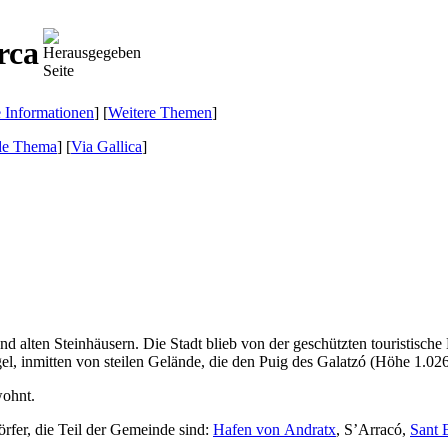
rca
e Informationen
] [
Weitere Themen
]
de Thema
]
[
Via Gallica
]
nd alten Steinhäusern. Die Stadt blieb von der geschützten touristische
l, inmitten von steilen Gelände, die den
Puig des Galatzó
(Höhe 1.026
wohnt.
örfer, die Teil der Gemeinde sind:
Hafen von
Andratx
,
S’Arracó
,
Sant 