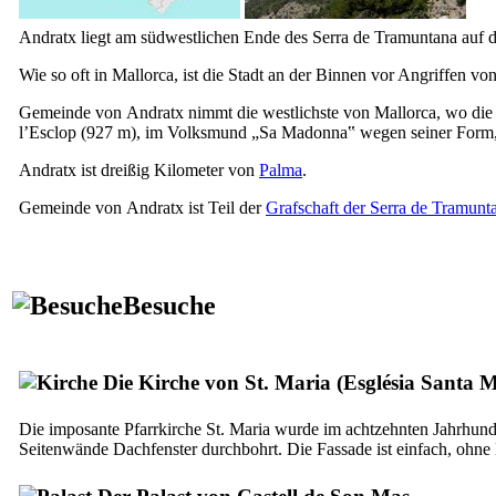
Andratx
liegt am südwestlichen Ende des
Serra de Tramuntana
auf d
Wie so oft in Mallorca, ist die Stadt an der Binnen vor Angriffen vo
Gemeinde von
Andratx
nimmt die westlichste von Mallorca, wo die
l’Esclop
(927 m), im Volksmund „
Sa Madonna
‟ wegen seiner Form,
Andratx
ist dreißig Kilometer von
Palma
.
Gemeinde von
Andratx
ist Teil der
Grafschaft der
Serra de
Tramunt
Besuche
Die Kirche von St. Maria (
Església Santa 
Die imposante Pfarrkirche St. Maria wurde im achtzehnten Jahrhunder
Seitenwände Dachfenster durchbohrt. Die Fassade ist einfach, ohne 