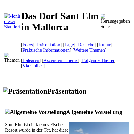
Das Dorf Sant Elm
in Mallorca
[
Fotos
] [
Präsentation
] [
Lage
] [
Besuche
] [
Kultur
]
[
Praktische Informationen
] [
Weitere Themen
]
[
Balearen
] [
Aszendent Thema
] [
Folgende Thema
]
[
Via Gallica
]
Präsentation
Allgemeine Vorstellung
Sant Elm
ist ein kleines Fischer
Resort wurde in der Tat, hat diese