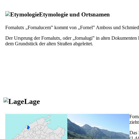
Etymologie und Ortsnamen
Fornalutx
„Fornalucem‟ kommt von „
Fornel
‟ Amboss und Schmiede,
Der Ursprung der
Fornalutx
, oder „fornalugi‟ in alten Dokumenten
dem Grundstück der alten Straßen abgeleitet.
Lage
Forn
zieh
Das 
(1.4