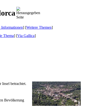
lorca
e Informationen
] [
Weitere Themen
]
de Thema
]
[
Via Gallica
]
 Insel betrachtet.
chen Bevölkerung