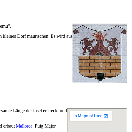
-emu‟.
n kleines Dorf maurischen: Es wird aus
gesamte Länge der Insel erstreckt und
el erbaut
Mallorca
,
Puig Major