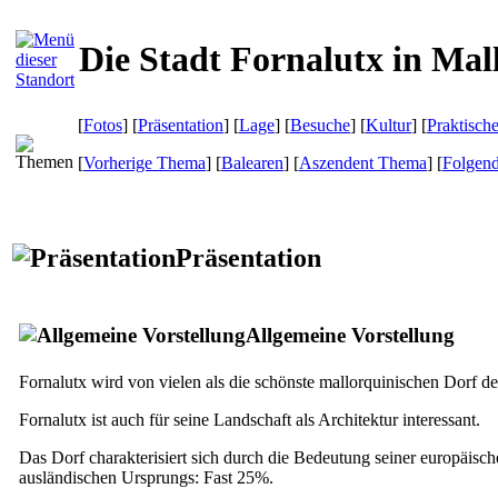
Die Stadt Fornalutx in Mal
[
Fotos
] [
Präsentation
] [
Lage
] [
Besuche
] [
Kultur
] [
Praktisch
[
Vorherige Thema
] [
Balearen
] [
Aszendent Thema
] [
Folgen
Präsentation
Allgemeine Vorstellung
Fornalutx
wird von vielen als die schönste mallorquinischen Dorf der
Fornalutx
ist auch für seine Landschaft als Architektur interessant.
Das Dorf charakterisiert sich durch die Bedeutung seiner europäis
ausländischen Ursprungs: Fast 25%.