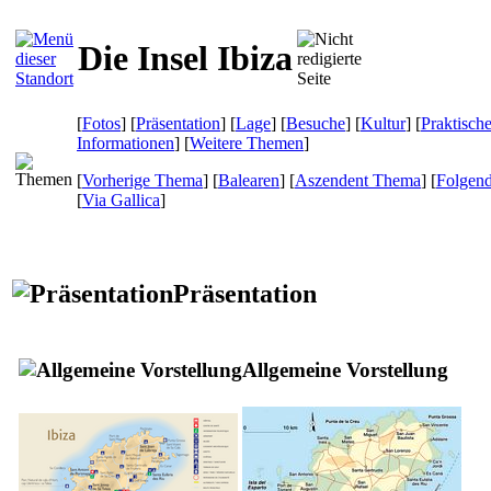
Die Insel Ibiza
[
Fotos
] [
Präsentation
] [
Lage
] [
Besuche
] [
Kultur
] [
Praktisch
Informationen
] [
Weitere Themen
]
[
Vorherige Thema
] [
Balearen
] [
Aszendent Thema
] [
Folgen
[
Via Gallica
]
Präsentation
Allgemeine Vorstellung