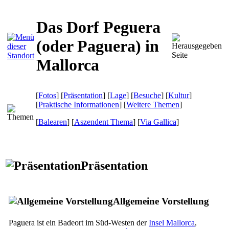
Das Dorf Peguera
(oder Paguera) in
Mallorca
[
Fotos
] [
Präsentation
] [
Lage
] [
Besuche
] [
Kultur
]
[
Praktische Informationen
] [
Weitere Themen
]
[
Balearen
] [
Aszendent Thema
]
[
Via Gallica
]
Präsentation
Allgemeine Vorstellung
Paguera
ist ein Badeort im Süd-Westen der
Insel Mallorca
,