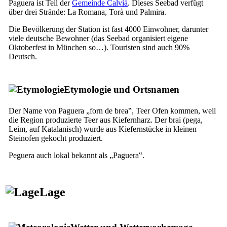
Paguera
ist Teil der
Gemeinde
Calvià
. Dieses Seebad verfügt
über drei Strände:
La Romana
,
Torà
und
Palmira
.
Die Bevölkerung der Station ist fast 4000 Einwohner, darunter
viele deutsche Bewohner (das Seebad organisiert eigene
Oktoberfest
in München so…). Touristen sind auch 90%
Deutsch.
Etymologie und Ortsnamen
Der Name von
Paguera
„
forn de brea
‟, Teer Ofen kommen, weil
die Region produzierte Teer aus Kiefernharz. Der
brai
(
pega
,
Leim, auf Katalanisch) wurde aus Kiefernstücke in kleinen
Steinofen gekocht produziert.
Peguera
auch lokal bekannt als „
Paguera
‟.
Lage