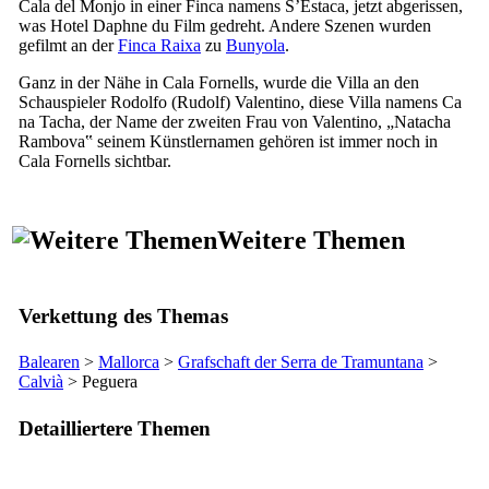
Cala del Monjo
in einer
Finca
namens
S’Estaca
, jetzt abgerissen,
was Hotel Daphne du Film gedreht. Andere Szenen wurden
gefilmt an der
Finca Raixa
zu
Bunyola
.
Ganz in der Nähe in
Cala Fornells
, wurde die Villa an den
Schauspieler
Rodolfo (Rudolf) Valentino
, diese Villa namens
Ca
na Tacha
, der Name der zweiten Frau von
Valentino
, „Natacha
Rambova‟ seinem Künstlernamen gehören ist immer noch in
Cala Fornells
sichtbar.
Weitere Themen
Verkettung des Themas
Balearen
>
Mallorca
>
Grafschaft der
Serra de Tramuntana
>
Calvià
>
Peguera
Detailliertere Themen