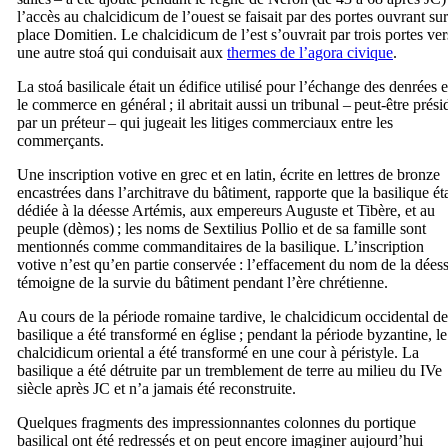
l’accès au
chalcidicum
de l’ouest se faisait par des portes ouvrant sur
place Domitien. Le
chalcidicum
de l’est s’ouvrait par trois portes ver
une autre
stoá
qui conduisait aux
thermes de l’agora civique
.
La
stoá
basilicale était un édifice utilisé pour l’échange des denrées e
le commerce en général ; il abritait aussi un tribunal – peut-être prési
par un préteur – qui jugeait les litiges commerciaux entre les
commerçants.
Une inscription votive en grec et en latin, écrite en lettres de bronze
encastrées dans l’architrave du bâtiment, rapporte que la basilique éta
dédiée à la déesse Artémis, aux empereurs Auguste et Tibère, et au
peuple (
dèmos
) ; les noms de
Sextilius Pollio
et de sa famille sont
mentionnés comme commanditaires de la basilique. L’inscription
votive n’est qu’en partie conservée : l’effacement du nom de la dées
témoigne de la survie du bâtiment pendant l’ère chrétienne.
Au cours de la période romaine tardive, le
chalcidicum
occidental de
basilique a été transformé en église ; pendant la période byzantine, le
chalcidicum
oriental a été transformé en une cour à péristyle. La
basilique a été détruite par un tremblement de terre au milieu du
IVe
siècle après JC et n’a jamais été reconstruite.
Quelques fragments des impressionnantes colonnes du portique
basilical ont été redressés et on peut encore imaginer aujourd’hui