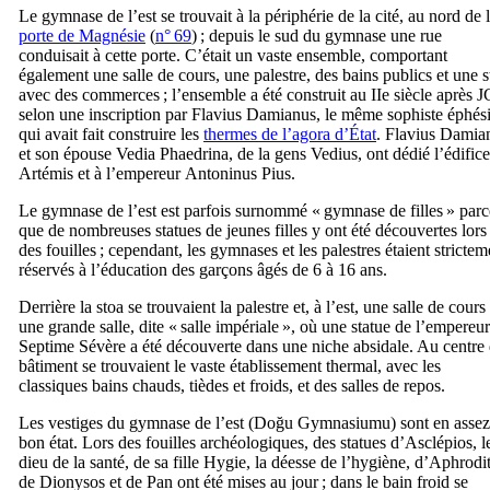
Le gymnase de l’est se trouvait à la périphérie de la cité, au nord de 
porte de Magnésie
(
n° 69
) ; depuis le sud du gymnase une rue
conduisait à cette porte. C’était un vaste ensemble, comportant
également une salle de cours, une palestre, des bains publics et une
s
avec des commerces ; l’ensemble a été construit au
IIe
siècle après J
selon une inscription par
Flavius ​​Damianus
, le même sophiste éphés
qui avait fait construire les
thermes de l’agora d’État
.
Flavius Damia
et son épouse
Vedia Phaedrina
, de la
gens Vedius
, ont dédié l’édifice
Artémis et à l’empereur
Antoninus Pius
.
Le gymnase de l’est est parfois surnommé « gymnase de filles » parc
que de nombreuses statues de jeunes filles y ont été découvertes lors
des fouilles ; cependant, les gymnases et les palestres étaient strictem
réservés à l’éducation des garçons âgés de 6 à 16 ans.
Derrière la stoa se trouvaient la palestre et, à l’est, une salle de cours 
une grande salle, dite « salle impériale », où une statue de l’empereur
Septime Sévère a été découverte dans une niche absidale. Au centre
bâtiment se trouvaient le vaste établissement thermal, avec les
classiques bains chauds, tièdes et froids, et des salles de repos.
Les vestiges du gymnase de l’est (
Doğu Gymnasiumu
) sont en assez
bon état. Lors des fouilles archéologiques, des statues d’Asclépios, l
dieu de la santé, de sa fille Hygie, la déesse de l’hygiène, d’Aphrodit
de Dionysos et de Pan ont été mises au jour ; dans le bain froid se