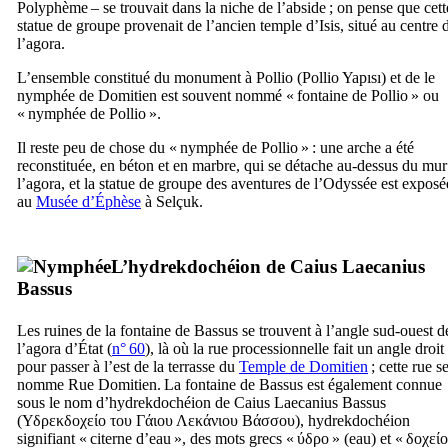
Polyphème – se trouvait dans la niche de l’abside ; on pense que cett
statue de groupe provenait de l’ancien temple d’Isis, situé au centre 
l’agora.
L’ensemble constitué du monument à
Pollio
(
Pollio Yapısı
) et de le
nymphée de Domitien est souvent nommé « fontaine de
Pollio
» ou
« nymphée de
Pollio
».
Il reste peu de chose du « nymphée de
Pollio
» : une arche a été
reconstituée, en béton et en marbre, qui se détache au-dessus du mur
l’agora, et la statue de groupe des aventures de l’Odyssée est exposé
au
Musée d’Éphèse
à
Selçuk
.
L’hydrekdochéion de
Caius Laecanius
Bassus
Les ruines de la fontaine de
Bassus
se trouvent à l’angle sud-ouest d
l’agora d’État (
n° 60
), là où la rue processionnelle fait un angle droit
pour passer à l’est de la terrasse du
Temple de Domitien
; cette rue s
nomme Rue Domitien. La fontaine de
Bassus
est également connue
sous le nom d’hydrekdochéion de
Caius Laecanius Bassus
(
Υδρεκδοχείο του Γάιου Λεκάνιου Βάσσου
), hydrekdochéion
signifiant « citerne d’eau », des mots grecs «
ύδρο
» (eau) et «
δοχείο