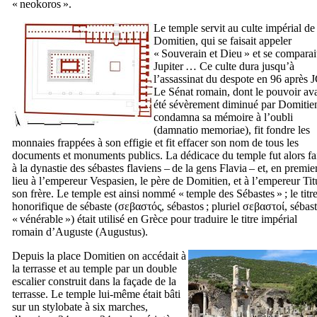
«
neokoros
».
Le temple servit au culte impérial de
Domitien, qui se faisait appeler
« Souverain et Dieu » et se comparai
Jupiter … Ce culte dura jusqu’à
l’assassinat du despote en 96 après J
Le Sénat romain, dont le pouvoir ava
été sévèrement diminué par Domitie
condamna sa mémoire à l’oubli
(
damnatio memoriae
), fit fondre les
monnaies frappées à son effigie et fit effacer son nom de tous les
documents et monuments publics. La dédicace du temple fut alors fa
à la dynastie des sébastes flaviens – de la
gens Flavia
– et, en premie
lieu à l’empereur Vespasien, le père de Domitien, et à l’empereur Tit
son frère. Le temple est ainsi nommé « temple des Sébastes » ; le titr
honorifique de sébaste (
σεβαστός
,
sébastos
; pluriel
σεβαστοί
,
sébast
« vénérable ») était utilisé en Grèce pour traduire le titre impérial
romain d’Auguste (
Augustus
).
Depuis la place Domitien on accédait à
la terrasse et au temple par un double
escalier construit dans la façade de la
terrasse. Le temple lui-même était bâti
sur un stylobate à six marches,