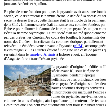
jumeaux Artémis et Apollon.
En plus de cette fonction politique, le prytanée avait aussi une fonct
sacrée, celle d’entretenir la flamme éternelle dédiée à la déesse du fe
sacré, la déesse
Hestia
; cette flamme était le symbole de la permane
de la Cité ; la flamme sacrée était transmise aux colonies fondées par
Éphèse pour allumer la flamme de leur propre prytanée, un peu co
l’était la flamme olympique. Le feu sacré était ranimé quotidienneme
par des prêtres, les Curètes. Au cours des fouilles, la longue liste des
noms des Curètes – inscrite sur six colonnes doriques partiellement
relevées – a été découverte devant le Prytanée (
n° 54
), accompagnée
textes religieux. Les Curètes étaient à l’origine une caste de prêtres q
servaient dans le
temple d’Artémis
à Éphèse et qui, à l’époque
d’Auguste, furent transférés au prytanée.
Le prytanée d’origine fut édifié au
II
siècle avant JC, sous le règne de
Lysimaque, pendant l’époque
hellénistique ; les principaux vestige
de ce prytanée d’origine sont les de
hautes colonnes doriques couvertes
d’inscriptions qui marquent l’entrée 
ruines du prytanée, survivantes des s
colonnes
in antis
d’origine, ainsi que l’autel qui renfermait le feu sac
Les ruines que l’on peut voir aujourd’hui sont pour la plupart celles 