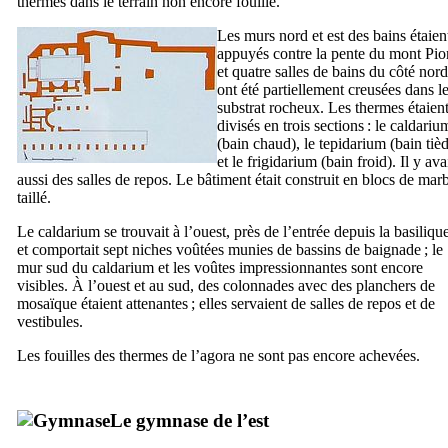
thermes dans le terrain non encore fouillé.
Les murs nord et est des bains étaien
appuyés contre la pente du mont Pio
et quatre salles de bains du côté nord
ont été partiellement creusées dans l
substrat rocheux. Les thermes étaien
divisés en trois sections : le
caldariu
(bain chaud), le
tepidarium
(bain tiè
et le
frigidarium
(bain froid). Il y ava
aussi des salles de repos. Le bâtiment était construit en blocs de mar
taillé.
Le
caldarium
se trouvait à l’ouest, près de l’entrée depuis la basiliqu
et comportait sept niches voûtées munies de bassins de baignade ; le
mur sud du
caldarium
et les voûtes impressionnantes sont encore
visibles. À l’ouest et au sud, des colonnades avec des planchers de
mosaïque étaient attenantes ; elles servaient de salles de repos et de
vestibules.
Les fouilles des thermes de l’agora ne sont pas encore achevées.
Le gymnase de l’est