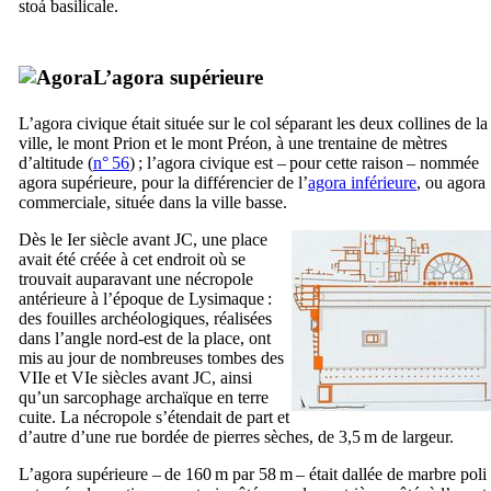
stoá
basilicale.
L’agora supérieure
L’agora civique était située sur le col séparant les deux collines de la
ville, le mont Prion et le mont Préon, à une trentaine de mètres
d’altitude (
n° 56
) ; l’agora civique est – pour cette raison – nommée
agora supérieure, pour la différencier de l’
agora inférieure
, ou agora
commerciale, située dans la ville basse.
Dès le
Ier
siècle avant JC, une place
avait été créée à cet endroit où se
trouvait auparavant une nécropole
antérieure à l’époque de Lysimaque :
des fouilles archéologiques, réalisées
dans l’angle nord-est de la place, ont
mis au jour de nombreuses tombes des
VIIe
et
VIe
siècles avant JC, ainsi
qu’un sarcophage archaïque en terre
cuite. La nécropole s’étendait de part et
d’autre d’une rue bordée de pierres sèches, de 3,5 m de largeur.
L’agora supérieure – de 160 m par 58 m – était dallée de marbre poli 