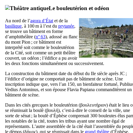
Le bouleutérion et odéon
Au nord de l’
agora d’État
et de la
basilique
, à 100 m à l’est du
prytanée
,
se trouve un bâtiment en forme
d’amphithéâtre (
n° 63
), adossé au flanc
du mont Pion ; ce bâtiment est
interprété soit comme le bouleutérion
de la Cité, soit comme un petit théâtre
couvert, un odéon ; l’édifice a pu avoir
les deux fonctions simultanément ou successivement.
La construction du bâtiment date du début du
IIe
siècle après JC ;
l’édifice d’origine ne comportait pas de bâtiment de scène. Une
inscription indique que, vers l’an 150, un bienfaiteur fortuné,
Publiu
Vedius Antoninus
, et son épouse
Flavia Papiana
commanditèrent un
bâtiment de scène.
Dans les cités grecques le bouleutérion (
βουλευτήριον
) était le lieu 
se réunissait la
boulè
(
βουλή
), c’est-à-dire le conseil de la ville, une
sorte de sénat ; la
boulè
d’Éphèse comprenait 300 bouleutes élus par
les notables de la cité, toutes les tribus ayant une nombre égal de
représentants. L’autre assemblée de la cité était l’assemblée du peupl
le dèmos (
δήμος
), qui se réunissait dans le
grand théâtre
d’Éphèse,