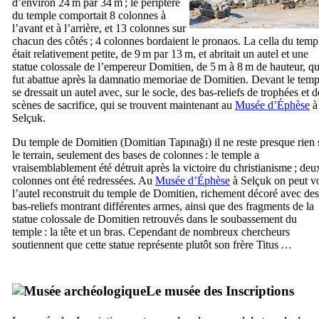
d’environ 24 m par 34 m ; le périptère
du temple comportait 8 colonnes à
l’avant et à l’arrière, et 13 colonnes sur
chacun des côtés ; 4 colonnes bordaient le pronaos. La cella du temp
était relativement petite, de 9 m par 13 m, et abritait un autel et une
statue colossale de l’empereur Domitien, de 5 m à 8 m de hauteur, qu
fut abattue après la
damnatio memoriae
de Domitien. Devant le temp
se dressait un autel avec, sur le socle, des bas-reliefs de trophées et d
scènes de sacrifice, qui se trouvent maintenant au
Musée d’Éphèse
à
Selçuk
.
Du temple de Domitien (
Domitian Tapınağı
) il ne reste presque rien 
le terrain, seulement des bases de colonnes : le temple a
vraisemblablement été détruit après la victoire du christianisme ; deu
colonnes ont été redressées. Au
Musée d’Éphèse
à
Selçuk
on peut vo
l’autel reconstruit du temple de Domitien, richement décoré avec des
bas-reliefs montrant différentes armes, ainsi que des fragments de la
statue colossale de Domitien retrouvés dans le soubassement du
temple : la tête et un bras. Cependant de nombreux chercheurs
soutiennent que cette statue représente plutôt son frère Titus …
Le musée des Inscriptions