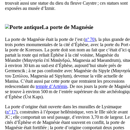
trouvait aussi une statue du dieu du fleuve Caystre ; ces statues sont
exposées au musée d’
İzmir
.
La porte de Magnésie
La porte de Magnésie était la porte de l’est (
n° 70
), la plus grande de
trois portes monumentales de la cité d’Éphèse, avec la porte du Port 
la porte de Koressos. La porte doit son nom au fait que c’était d’ici 
partait la route qui reliait Éphèse à la cité voisine, Magnésie du
Méandre (
Μαγνησία έπί Μαιάνδρώ
,
Magnesia ad Maeandrum
), sit
à environ 30 km au sud-est d’Éphèse, aujourd’hui située près de
Germencik
; à ne pas confondre avec Magnésie du Sipyle (
Μαγνησί
του Σιπύλου
,
Magnesia ad Sipylum
), devenue la ville actuelle de
Manisa
. C’était aussi par cette porte que rentraient les processions
redescendant du
temple d’Artémis
. De nos jours la porte de Magnés
se trouve à environ 500 m de l’entrée supérieure du site archéologiq
d’Éphèse (
Üst Kapı
).
La porte d’origine était ouverte dans les murailles de Lysimaque
(
n° 17
), construites à l’époque hellénistique, vers le
IIIe
siècle avant
JC ; elle comportait un seul passage, d’environ 3,70 m de largeur. Le
cités d’Éphèse et de Magnésie étant souvent en conflit, la porte de
Magnésie était fortifiée ; la porte d’origine comportait deux portes