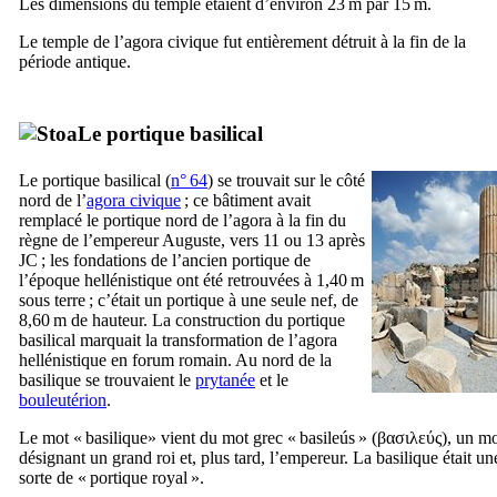
Les dimensions du temple étaient d’environ 23 m par 15 m.
Le temple de l’agora civique fut entièrement détruit à la fin de la
période antique.
Le portique basilical
Le portique basilical (
n° 64
) se trouvait sur le côté
nord de l’
agora civique
; ce bâtiment avait
remplacé le portique nord de l’agora à la fin du
règne de l’empereur Auguste, vers 11 ou 13 après
JC ; les fondations de l’ancien portique de
l’époque hellénistique ont été retrouvées à 1,40 m
sous terre ; c’était un portique à une seule nef, de
8,60 m de hauteur. La construction du portique
basilical marquait la transformation de l’agora
hellénistique en forum romain. Au nord de la
basilique se trouvaient le
prytanée
et le
bouleutérion
.
Le mot « basilique» vient du mot grec «
basileús
» (
βασιλεύς
), un m
désignant un grand roi et, plus tard, l’empereur. La basilique était un
sorte de « portique royal ».