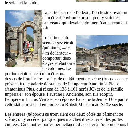
le soleil et la pluie.
La partie basse de l’odéon, l’orchestre, avait un
diamètre d’environ 9 m ; on peut y voir des
caniveaux qui devaient drainer l’eau s’écoulant
toit.
Le bâtiment de
scène assez étroit
(
pulpitum
) – de
4 m de largeur –
comportait deux
étages et était orné
de colonnes. Le
podium était placé à un mètre au-
dessus de l’orchestre. La façade du bâtiment de scène (
frons scaenae
présentait une galerie de statues de l’empereur Antonin le Pieux
(
Antoninus Pius
, qui régna de 138 à 161 après JC) et de la famille
impériale : son épouse, Faustine l’Ancienne, son fils adoptif,
l’empereur
Lucius Verus
et son épouse Faustine la Jeune. Une partie
cette statuaire a était emportée au
British Museum
au
XIXe
siècle.
Les entrées (
πάροδοι
) se trouvaient des deux côtés du bâtiment de
scène ; on y accéder par quelques marches d’escalier et des portes
cintrées. Cinq autres portes permettaient d’accéder à l’odéon depuis 