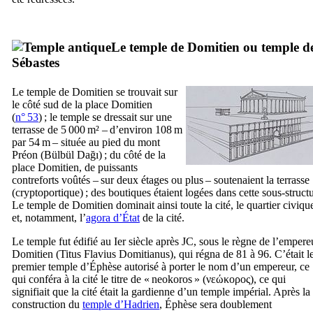
Le temple de Domitien ou temple d
Sébastes
Le temple de Domitien se trouvait sur
le côté sud de la place Domitien
(
n° 53
) ; le temple se dressait sur une
terrasse de 5 000 m² – d’environ 108 m
par 54 m – située au pied du mont
Préon (
Bülbül Dağı
) ; du côté de la
place Domitien, de puissants
contreforts voûtés – sur deux étages ou plus – soutenaient la terrasse
(cryptoportique) ; des boutiques étaient logées dans cette sous-structu
Le temple de Domitien dominait ainsi toute la cité, le quartier civiqu
et, notamment, l’
agora d’État
de la cité.
Le temple fut édifié au
Ier
siècle après JC, sous le règne de l’empere
Domitien (
Titus Flavius Domitianus
), qui régna de 81 à 96. C’était l
premier temple d’Éphèse autorisé à porter le nom d’un empereur, ce
qui conféra à la cité le titre de «
neokoros
» (
νεώκoρος
), ce qui
signifiait que la cité était la gardienne d’un temple impérial. Après la
construction du
temple d’Hadrien
, Éphèse sera doublement