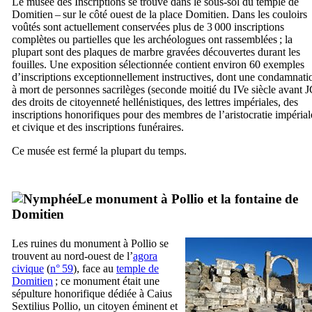
Le musée des Inscriptions se trouve dans le sous-sol du temple de
Domitien – sur le côté ouest de la place Domitien. Dans les couloirs
voûtés sont actuellement conservées plus de 3 000 inscriptions
complètes ou partielles que les archéologues ont rassemblées ; la
plupart sont des plaques de marbre gravées découvertes durant les
fouilles. Une exposition sélectionnée contient environ 60 exemples
d’inscriptions exceptionnellement instructives, dont une condamnati
à mort de personnes sacrilèges (seconde moitié du
IVe
siècle avant J
des droits de citoyenneté hellénistiques, des lettres impériales, des
inscriptions honorifiques pour des membres de l’aristocratie impérial
et civique et des inscriptions funéraires.
Ce musée est fermé la plupart du temps.
Le monument à
Pollio
et la fontaine de
Domitien
Les ruines du monument à
Pollio
se
trouvent au nord-ouest de l’
agora
civique
(
n° 59
), face au
temple de
Domitien
; ce monument était une
sépulture honorifique dédiée à
Caius
Sextilius Pollio
, un citoyen éminent et