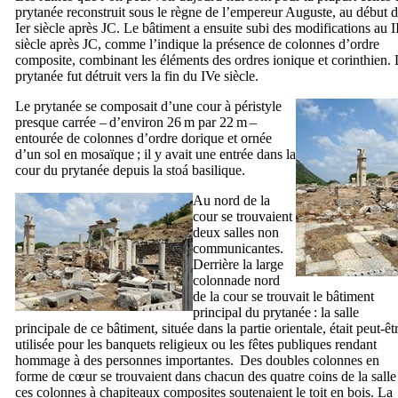
prytanée reconstruit sous le règne de l’empereur Auguste, au début 
Ier
siècle après JC. Le bâtiment a ensuite subi des modifications au
I
siècle après JC, comme l’indique la présence de colonnes d’ordre
composite, combinant les éléments des ordres ionique et corinthien.
prytanée fut détruit vers la fin du
IVe
siècle.
Le prytanée se composait d’une cour à péristyle
presque carrée – d’environ 26 m par 22 m –
entourée de colonnes d’ordre dorique et ornée
d’un sol en mosaïque ; il y avait une entrée dans la
cour du prytanée depuis la
stoá
basilique.
Au nord de la
cour se trouvaient
deux salles non
communicantes.
Derrière la large
colonnade nord
de la cour se trouvait le bâtiment
principal du prytanée : la salle
principale de ce bâtiment, située dans la partie orientale, était peut-êt
utilisée pour les banquets religieux ou les fêtes publiques rendant
hommage à des personnes importantes. Des doubles colonnes en
forme de cœur se trouvaient dans chacun des quatre coins de la salle 
ces colonnes à chapiteaux composites soutenaient le toit en bois. La