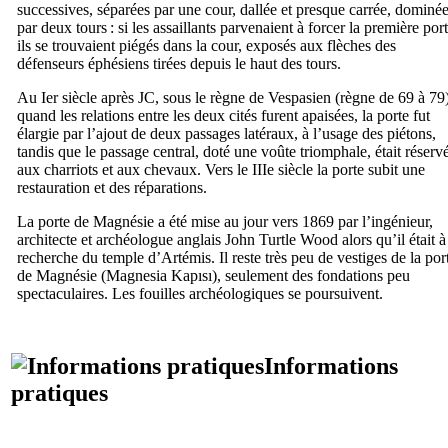
successives, séparées par une cour, dallée et presque carrée, dominé
par deux tours : si les assaillants parvenaient à forcer la première port
ils se trouvaient piégés dans la cour, exposés aux flèches des
défenseurs éphésiens tirées depuis le haut des tours.
Au
Ier
siècle après JC, sous le règne de Vespasien (règne de 69 à 79)
quand les relations entre les deux cités furent apaisées, la porte fut
élargie par l’ajout de deux passages latéraux, à l’usage des piétons,
tandis que le passage central, doté une voûte triomphale, était réserv
aux charriots et aux chevaux. Vers le
IIIe
siècle la porte subit une
restauration et des réparations.
La porte de Magnésie a été mise au jour vers 1869 par l’ingénieur,
architecte et archéologue anglais
John Turtle Wood
alors qu’il était à
recherche du temple d’Artémis. Il reste très peu de vestiges de la por
de Magnésie (
Magnesia Kapısı
), seulement des fondations peu
spectaculaires. Les fouilles archéologiques se poursuivent.
Informations
pratiques