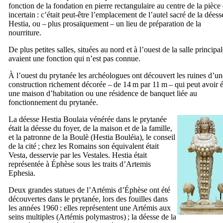
fonction de la fondation en pierre rectangulaire au centre de la pièce 
incertain : c’était peut-être l’emplacement de l’autel sacré de la déess
Hestia
, ou – plus prosaïquement – un lieu de préparation de la
nourriture.
De plus petites salles, situées au nord et à l’ouest de la salle principal
avaient une fonction qui n’est pas connue.
À l’ouest du prytanée les archéologues ont découvert les ruines d’un
construction richement décorée – de 14 m par 11 m – qui peut avoir é
une maison d’habitation ou une résidence de banquet liée au
fonctionnement du prytanée.
La déesse
Hestia Boulaia
vénérée dans le prytanée
était la déesse du foyer, de la maison et de la famille,
et la patronne de la
Boulè
(
Hestia Bouléia
), le conseil
de la cité ; chez les Romains son équivalent était
Vesta
, desservie par les Vestales.
Hestia
était
représentée à Éphèse sous les traits d’
Artemis
Ephesia
.
Deux grandes statues de l’Artémis d’Éphèse ont été
découvertes dans le prytanée, lors des fouilles dans
les années 1960 : elles représentent une Artémis aux
seins multiples (
Artémis polymastros
) ; la déesse de la