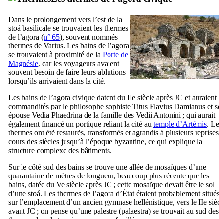
Dans le prolongement vers l’est de la
stoá
basilicale se trouvaient les thermes
de l’agora (
n° 65
), souvent nommés
thermes de
Varius
. Les bains de l’agora
se trouvaient à proximité de la
Porte de
Magnésie
, car les voyageurs avaient
souvent besoin de faire leurs ablutions
lorsqu’ils arrivaient dans la cité.
Les bains de l’agora civique datent du
IIe
siècle après JC et auraient 
commandités par le philosophe sophiste
Titus Flavius Damianus
et s
épouse
Vedia Phaedrina
de la famille des
Vedii Antonini
; qui aurait
également financé un portique reliant la cité au
temple d’Artémis
. Le
thermes ont été restaurés, transformés et agrandis à plusieurs reprises
cours des siècles jusqu’à l’époque byzantine, ce qui explique la
structure complexe des bâtiments.
Sur le côté sud des bains se trouve une allée de mosaïques d’une
quarantaine de mètres de longueur, beaucoup plus récente que les
bains, datée du
Ve
siècle après JC ; cette mosaïque devait être le sol
d’une
stoá
. Les thermes de l’agora d’État étaient probablement situé
sur l’emplacement d’un ancien gymnase hellénistique, vers le
IIe
siè
avant JC ; on pense qu’une palestre (
palaestra
) se trouvait au sud des