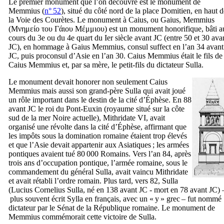
Le premier monument que l’on découvre est le monument de
Memmius
(
n° 52
), situé du côté nord de la place Domitien, en haut d
la Voie des Courètes. Le monument à
Caius
, ou
Gaius
,
Memmius
(
Μνημείο του Γάιου Μέμμιου
) est un monument honorifique, bâti a
cours du 3e ou du 4e quart du
Ier
siècle avant JC (entre 50 et 30 ava
JC), en hommage à
Gaius Memmius
, consul suffect en l’an 34 avant
JC, puis proconsul d’Asie en l’an 30.
Caius Memmius
était le fils de
Caius Memmius
et, par sa mère, le petit-fils du dictateur
Sulla
.
Le monument devait honorer non seulement
Caius
Memmius
mais aussi son grand-père
Sulla
qui avait joué
un rôle important dans le destin de la cité d’Éphèse. En 88
avant JC le roi du Pont-Euxin (royaume situé sur la côte
sud de la mer Noire actuelle), Mithridate
VI
, avait
organisé une révolte dans la cité d’Éphèse, affirmant que
les impôts sous la domination romaine étaient trop élevés
et que l’Asie devait appartenir aux Asiatiques ; les armées
pontiques avaient tué 80 000 Romains. Vers l’an 84, après
trois ans d’occupation pontique, l’armée romaine, sous le
commandement du général
Sulla
, avait vaincu Mithridate
et avait rétabli l’ordre romain. Plus tard, vers 82,
Sulla
(
Lucius Cornelius Sulla
, né en 138 avant JC - mort en 78 avant JC) 
plus souvent écrit
Sylla
en français, avec un « y » grec – fut nommé
dictateur par le Sénat de la République romaine. Le monument de
Memmius
commémorait cette victoire de
Sulla
.