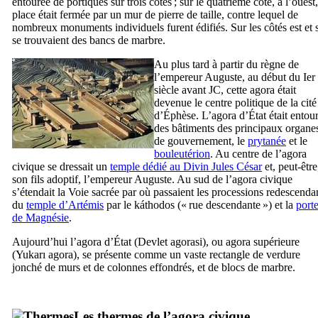
entourée de portiques sur trois côtés ; sur le quatrième côté, à l’ouest,
place était fermée par un mur de pierre de taille, contre lequel de
nombreux monuments individuels furent édifiés. Sur les côtés est et 
se trouvaient des bancs de marbre.
Au plus tard à partir du règne de
l’empereur Auguste, au début du
Ier
siècle avant JC, cette agora était
devenue le centre politique de la cité
d’Éphèse. L’agora d’État était entou
des bâtiments des principaux organe
de gouvernement, le
prytanée
et le
bouleutérion
. Au centre de l’agora
civique se dressait un
temple dédié au Divin Jules César
et, peut-être
son fils adoptif, l’empereur Auguste. Au sud de l’agora civique
s’étendait la Voie sacrée par où passaient les processions redescenda
du
temple d’Artémis
par le
káthodos
(« rue descendante ») et la
port
de Magnésie
.
Aujourd’hui l’agora d’État (
Devlet agorasi
), ou agora supérieure
(
Yukarı agora
), se présente comme un vaste rectangle de verdure
jonché de murs et de colonnes effondrés, et de blocs de marbre.
Les thermes de l’agora civique