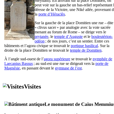
Meydanı
). En arrivant sur la place Domitien, on
peut voir sur la gauche un bas-relief représentant 
déesse de la Victoire, une Niké ailée, provenant d
la
porte d’Héraclès
.
Sur la gauche de la place Domitien une rue – dite
«
clivus sacer
» par analogie avec la voie sacrée
menant au forum de Rome – se dirige vers le
prytanée
, le
temple d’Auguste
et le
bouleutérion-
odéon
; de nos jours, c’est un sentier. Entre ces
bâtiments et l’agora civique se trouvait le
portique basilical
. Sur la
droite de la place Domitien se trouvait le
temple de Domitien
.
À l’angle sud-ouest de l’
agora supérieure
se trouvait le
nymphée de
Laecanius Bassus
; au sud-est une rue se dirigeait vers la
porte de
Magnésie
, en passant devant le
gymnase de l’est
.
Visites
Le monument de
Caius Memmiu