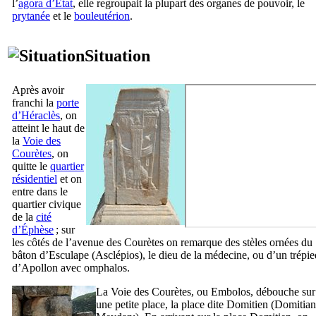
l’
agora d’État
, elle regroupait la plupart des organes de pouvoir, le
prytanée
et le
bouleutérion
.
Situation
Après avoir
franchi la
porte
d’Héraclès
, on
atteint le haut de
la
Voie des
Courètes
, on
quitte le
quartier
résidentiel
et on
entre dans le
quartier civique
de la
cité
d’Éphèse
; sur
les côtés de l’avenue des Courètes on remarque des stèles ornées du
bâton d’Esculape (
Asclépios
), le dieu de la médecine, ou d’un trépie
d’Apollon avec omphalos.
La Voie des Courètes, ou
Embolos
, débouche sur
une petite place, la place dite Domitien (
Domitian