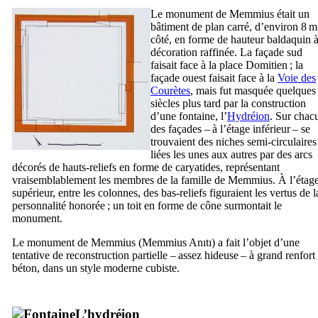
Le monument de
Memmius
était un
bâtiment de plan carré, d’environ 8 m
côté, en forme de hauteur baldaquin à
décoration raffinée. La façade sud
faisait face à la place Domitien ; la
façade ouest faisait face à la
Voie des
Courètes
, mais fut masquée quelques
siècles plus tard par la construction
d’une fontaine, l’
Hydréion
. Sur chac
des façades – à l’étage inférieur – se
trouvaient des niches semi-circulaires
liées les unes aux autres par des arcs
décorés de hauts-reliefs en forme de caryatides, représentant
vraisemblablement les membres de la famille de
Memmius
. À l’étag
supérieur, entre les colonnes, des bas-reliefs figuraient les vertus de l
personnalité honorée ; un toit en forme de cône surmontait le
monument.
Le monument de
Memmius
(
Memmius Anıtı
) a fait l’objet d’une
tentative de reconstruction partielle – assez hideuse – à grand renfort
béton, dans un style moderne cubiste.
L’hydréion