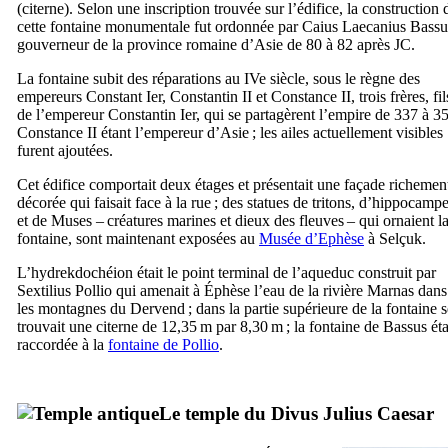
(citerne). Selon une inscription trouvée sur l’édifice, la construction 
cette fontaine monumentale fut ordonnée par
Caius Laecanius Bassu
gouverneur de la province romaine d’Asie de 80 à 82 après JC.
La fontaine subit des réparations au
IVe
siècle, sous le règne des
empereurs Constant
Ier
, Constantin
II
et Constance
II
, trois frères, fil
de l’empereur Constantin
Ier
, qui se partagèrent l’empire de 337 à 3
Constance
II
étant l’empereur d’Asie ; les ailes actuellement visibles
furent ajoutées.
Cet édifice comportait deux étages et présentait une façade richemen
décorée qui faisait face à la rue ; des statues de tritons, d’hippocamp
et de Muses – créatures marines et dieux des fleuves – qui ornaient l
fontaine, sont maintenant exposées au
Musée d’Ephèse
à
Selçuk
.
L’hydrekdochéion était le point terminal de l’aqueduc construit par
Sextilius Pollio
qui amenait à Éphèse l’eau de la rivière Marnas dans
les montagnes du Dervend ; dans la partie supérieure de la fontaine s
trouvait une citerne de 12,35 m par 8,30 m ; la fontaine de
Bassus
éta
raccordée à la
fontaine de
Pollio
.
Le temple du
Divus Julius Caesar