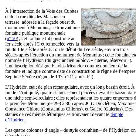
À l’intersection de la Voie des Curètes
et de la rue dite des Maisons en
terrasse, adossée à la façade ouest du
monument à
Memmius
, se trouvait une
fontaine publique monumentale
(
n° 50
) ; cet fontaine fut construite au
Ier
siècle après JC et remodelée vers la
fin du
IIIe
siècle après JC ou le début du
IVe
siècle, environ trois
siècles après l’érection du monument de
Memmius
; cette fontaine ét
nommée l’Hydréion (du grec ancien
ύδρίον
, « citerne, réservoir »).
Une inscription désigne
Flavius Meander
comme donateur de la
fontaine et indique comme date de construction le règne de l’empere
Septime Sévère (règne de 193 à 211 après JC).
L’Hydréion était de plan rectangulaire, avec un long bassin étroit. À 
fin de l’Antiquité, quatre statues étaient placées devant le bassin dan
une niche semi-circulaire ; elles représentaient les quatre empereurs 
la première tétrarchie (de 293 à 305 après JC) : Dioclétien, Maximie
Constance Chlore (
Constantius Chlorus
), et Galère (
Galerius
). Des
statues de ces mêmes tétrarques se trouvaient devant le
temple
d’Hadrien
.
Les quatre colonnes d’angle – de style corinthien – de l’Hydréion on
été redressées.