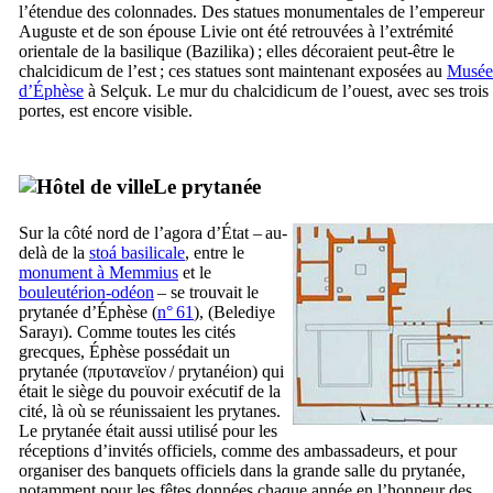
l’étendue des colonnades. Des statues monumentales de l’empereur
Auguste et de son épouse Livie ont été retrouvées à l’extrémité
orientale de la basilique (
Bazilika
) ; elles décoraient peut-être le
chalcidicum
de l’est ; ces statues sont maintenant exposées au
Musée
d’Éphèse
à
Selçuk
. Le mur du
chalcidicum
de l’ouest, avec ses trois
portes, est encore visible.
Le prytanée
Sur la côté nord de l’agora d’État – au-
delà de la
stoá
basilicale
, entre le
monument à
Memmius
et le
bouleutérion-odéon
– se trouvait le
prytanée d’Éphèse (
n° 61
), (
Belediye
Sarayı
). Comme toutes les cités
grecques, Éphèse possédait un
prytanée (
πρυτανεϊον
/
prytanéion
) qui
était le siège du pouvoir exécutif de la
cité, là où se réunissaient les prytanes.
Le prytanée était aussi utilisé pour les
réceptions d’invités officiels, comme des ambassadeurs, et pour
organiser des banquets officiels dans la grande salle du prytanée,
notamment pour les fêtes données chaque année en l’honneur des