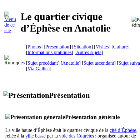
Le quartier civique
d’Éphèse en Anatolie
[
Photos
] [
Présentation
] [
Situation
] [
Visites
] [
Culture
]
[
Informations pratiques
] [
Autres sujets
]
[
Sujet précédant
] [
Anatolie
] [
Sujet ascendant
] [
Sujet suiva
[
Via Gallica
]
Présentation
Présentation générale
La ville haute d’Éphèse était le quartier civique de la
cité d’Éphèse
,
reliée à la
ville basse
par la
voie des Courètes
; organisée autour de