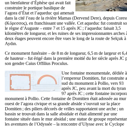
un bienfaiteur d’Éphèse qui avait fait
construire le portique basilique de
l’agora d’État et l’aqueduc qui amenait
dans la cité l’eau de la rivière
Marnas
(
Dervend Dere
), depuis
Cores
(
Κόρεσσος
), en franchissant une vallée. Cet aqueduc fut construit s
le règne d’Auguste – entre 7 et 15 après JC ; l’aqueduc faisait 3,5
kilomètres de longueur, et les ruines de ses impressionnantes arches 
deux étages peuvent encore être vues le long de la route de
Selçuk
à
Aydın
.
Ce monument funéraire – de 8 m de longueur, 6,5 m de largeur et 6,
de hauteur – fut érigé dans la première moitié du
Ier
siècle après JC 
son gendre
Caius Offilius Proculus
.
Une fontaine monumentale, dédiée à
l’empereur Domitien, fut construite 
sud du monument à
Pollio
, vers 93
après JC, peu avant la mort du tyran
97 après JC ; cette fontaine incorpora
monument à
Pollio
. Cette fontaine de Domitien était adossée au mur
ouest de l’agora civique et sa grande abside s’ouvrait sur la place
Domitien ; des piliers décorés de vrilles supportaient une arche ; un
bassin se trouvait dans la salle absidale et était alimenté par une
fontaine située dans le mur absidal ; une statue de groupe représentan
les aventures de l’Odyssée – la rencontre d’Ulysse avec le Cyclope