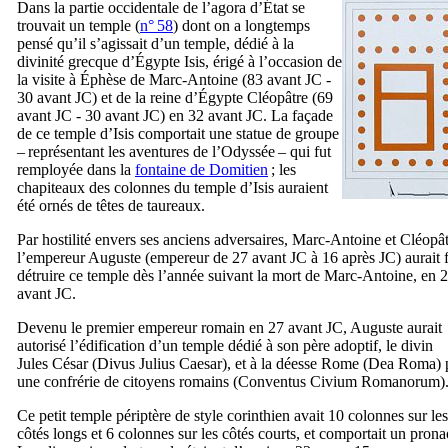
Dans la partie occidentale de l’agora d’État se
trouvait un temple (
n° 58
) dont on a longtemps
pensé qu’il s’agissait d’un temple, dédié à la
divinité grecque d’Égypte Isis, érigé à l’occasion de
la visite à Éphèse de Marc-Antoine (83 avant JC -
30 avant JC) et de la reine d’Égypte Cléopâtre (69
avant JC - 30 avant JC) en 32 avant JC. La façade
de ce temple d’Isis comportait une statue de groupe
– représentant les aventures de l’Odyssée – qui fut
remployée dans la
fontaine de Domitien
; les
chapiteaux des colonnes du temple d’Isis auraient
été ornés de têtes de taureaux.
Par hostilité envers ses anciens adversaires, Marc-Antoine et Cléopât
l’empereur Auguste (empereur de 27 avant JC à 16 après JC) aurait f
détruire ce temple dès l’année suivant la mort de Marc-Antoine, en 
avant JC.
Devenu le premier empereur romain en 27 avant JC, Auguste aurait
autorisé l’édification d’un temple dédié à son père adoptif, le divin
Jules César (
Divus Julius Caesar
), et à la déesse Rome (
Dea Roma
) 
une confrérie de citoyens romains (
Conventus Civium Romanorum
)
Ce petit temple périptère de style corinthien avait 10 colonnes sur les
côtés longs et 6 colonnes sur les côtés courts, et comportait un prona