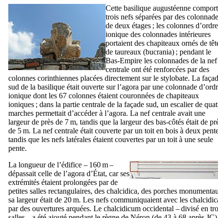
Cette basilique augustéenne comport
trois nefs séparées par des colonnad
de deux étages ; les colonnes d’ordre
ionique des colonnades intérieures
portaient des chapiteaux ornés de têt
de taureaux (
bucrania
) ; pendant le
Bas-Empire les colonnades de la nef
centrale ont été renforcées par des
colonnes corinthiennes placées directement sur le stylobate. La faça
sud de la basilique était ouverte sur l’agora par une colonnade d’ord
ionique dont les 67 colonnes étaient couronnées de chapiteaux
ioniques ; dans la partie centrale de la façade sud, un escalier de quat
marches permettait d’accéder à l’agora. La nef centrale avait une
largeur de près de 7 m, tandis que la largeur des bas-côtés était de pr
de 5 m. La nef centrale était couverte par un toit en bois à deux pente
tandis que les nefs latérales étaient couvertes par un toit à une seule
pente.
La longueur de l’édifice – 160 m –
dépassait celle de l’agora d’État, car ses
extrémités étaient prolongées par de
petites salles rectangulaires, des
chalcidica
, des porches monumentau
sa largeur était de 20 m. Les nefs communiquaient avec les
chalcidic
par des ouvertures arquées. Le
chalcidicum
occidental – divisé en tro
salles – a été ajouté pendant le règne de Néron (de 43 à 68 après JC) 