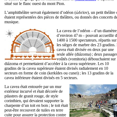
situé sur le flanc ouest du mont Pion.
L’amphithéâtre servait également d’odéon (
ώδεϊον
), un petit théâtre
étaient représentées des pièces de théâtres, ou donnés des concerts d
musique.
La
cavea
de l’odéon – d’un diamètre
d’environ 47 m – pouvait accueillir 
1400 à 1500 spectateurs, répartis sur
les sièges de marbre des 23 gradins.
cavea
était divisée en deux par une
seule allée (
diázoma
) ; deux passage
voûtés (
vomitoria
) débouchaient sur 
diázoma
et permettaient d’accéder à la
cavea
supérieure. Les 10
gradins de la
cavea
supérieure étaient divisés radialement en 10
secteurs en forme de coin (
kerkídes
ou
cunei
) ; les 13 gradins de la
cavea
inférieure étaient divisés en 5 secteurs.
La
cavea
était entourée par un mur
extérieur incurvé et était décorée de
pilastres de granit rouge, de style
corinthien, qui devaient supporter la
charpente d’un toit en bois ; le toit était
peut-être recouvert de tuiles en terre
cuite pour assurer la protection contre