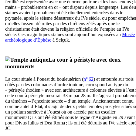
fertilité est représentée avec une énorme poitrine et les bras tendus ; l
mains – probablement en or – ont disparu depuis longtemps. Les de
statues avaient probablement été rituellement enterrées dans le
prytanée, après le séisme désastreux du
IVe
siècle, ou pour empêche
qu’elles fussent détruites par des chrétiens zélés après que le
christianisme était devenu la religion officielle de l’empire au
IVe
siècle. Ces magnifiques statues sont aujourd’hui exposées au
Musée
archéologique d’Éphèse
à
Selçuk
.
La cour à péristyle avec deux
monuments
La cour située à l’ouest du bouleutérion (
n° 62
) et entourée sur trois
côtés par des colonnades d’ordre ionique, correspond au type du
« péristyle rhodien » avec son architecture à colonnes élevées à l’est 
cette cour à péristyle mesurait 33 m par 28 m. Il s’agissait probablem
du téménos – l’enceinte sacrée – d’un temple. Anciennement connu
comme autel d’État, il s’agit de deux petits temples prostyles situés s
un podium surélevé à l’ouest où on accède par un escalier
monumental ; ils ont été édifiés sous le règne d’Auguste en 29 avant
pour
Divus Iulius
et
Dea Roma
; ils ont été détruits au
IVe
siècle apr
JC.