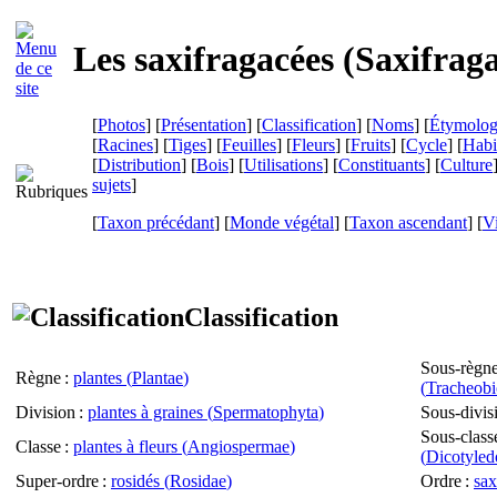
Les saxifragacées (
Saxifrag
[
Photos
] [
Présentation
] [
Classification
] [
Noms
] [
Étymolog
[
Racines
] [
Tiges
] [
Feuilles
] [
Fleurs
] [
Fruits
] [
Cycle
] [
Habi
[
Distribution
] [
Bois
] [
Utilisations
] [
Constituants
] [
Culture
sujets
]
[
Taxon précédant
] [
Monde végétal
] [
Taxon ascendant
]
[
Vi
Classification
Sous-règn
Règne
:
plantes (
Plantae
)
(
Tracheobi
Division
:
plantes à graines (
Spermatophyta
)
Sous-divis
Sous-class
Classe
:
plantes à fleurs (
Angiospermae
)
(
Dicotyled
Super-ordre
:
rosidés (
Rosidae
)
Ordre
:
sax