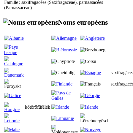
Famille
: saxifragacées (
Saxifragaceae
), parnassacées
(
Parnassaceae
)
Noms européens
saxifragáce
saxifragacé
kőtörőfűfélék