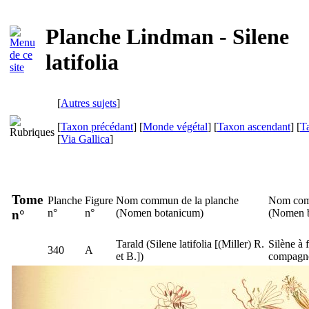
Planche Lindman - Silene
latifolia
[
Autres sujets
]
[
Taxon précédant
] [
Monde végétal
] [
Taxon ascendant
] [
T
[
Via Gallica
]
Tome
Planche
Figure
Nom commun de la planche
Nom com
n°
n°
(
Nomen botanicum
)
(
Nomen 
n°
Tarald
(
Silene latifolia
[(Miller) R.
Silène à f
340
A
et B.])
compagn