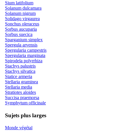
Sium latifolium
Solanum dulcamara
Solanum nigrum
Solidago virgaurea
Sonchus oleraceus
Sorbus aucuparia
Sorbus suecica
Sparganium simplex
Spergula arvensis
Spergularia campestris
Spergularia marginata
Spirodela polyrrhiza
Stachys palustris
Stachys silvatica
Statice armeria
Stellaria graminea
Stellaria media
Stratiotes aloides
Succisa praemorsa
Symphytum officinale
Sujets plus larges
Monde végétal