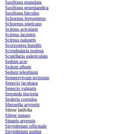
Saxifraga granulata
Saxifraga groenlandica
Saxifraga hirculus
Schoenus ferrugineus
Schoenus nigricans
Scirpus acicularis
Scirpus lacustris
Scirpus palustris
Scorzonera humilis
Scrophularia nodosa
Scutellaria galericulata
Sedum acre
Sedum album
Sedum telephium
Sempervivum tectorum
Senecio jacobaea
Senecio vulgaris
Serratula tinctoria
Sesleria coerulea
Sherardia arvensis
Silene latifolia
Silene nutans
Sinapis arvensis
Sisymbrium officinale
Sisymbrium sophia