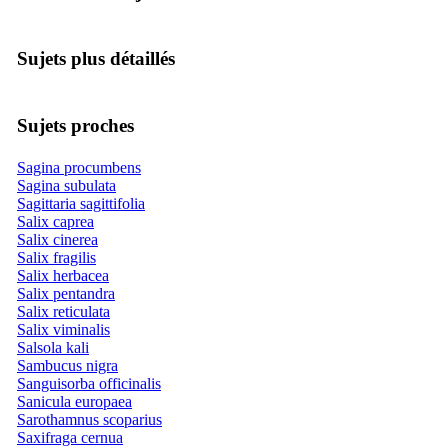
Sujets plus détaillés
Sujets proches
Sagina procumbens
Sagina subulata
Sagittaria sagittifolia
Salix caprea
Salix cinerea
Salix fragilis
Salix herbacea
Salix pentandra
Salix reticulata
Salix viminalis
Salsola kali
Sambucus nigra
Sanguisorba officinalis
Sanicula europaea
Sarothamnus scoparius
Saxifraga cernua