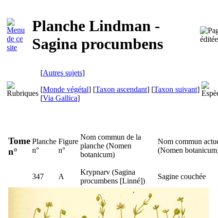
Planche Lindman -
Sagina procumbens
[
Autres sujets
]
[
Monde végétal
] [
Taxon ascendant
] [
Taxon suivant
]
[
Via Gallica
]
Nom commun de la
Tome
Planche
Figure
Nom commun actu
planche (
Nomen
n°
n°
(
Nomen botanicum
n°
botanicum
)
Krypnarv
(
Sagina
347
A
Sagine couchée
procumbens
[Linné])