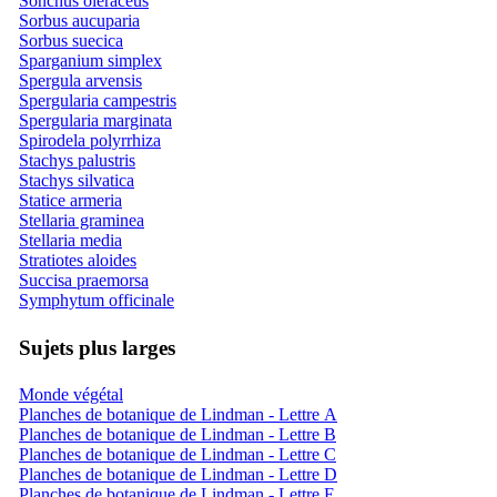
Sonchus oleraceus
Sorbus aucuparia
Sorbus suecica
Sparganium simplex
Spergula arvensis
Spergularia campestris
Spergularia marginata
Spirodela polyrrhiza
Stachys palustris
Stachys silvatica
Statice armeria
Stellaria graminea
Stellaria media
Stratiotes aloides
Succisa praemorsa
Symphytum officinale
Sujets plus larges
Monde végétal
Planches de botanique de Lindman - Lettre A
Planches de botanique de Lindman - Lettre B
Planches de botanique de Lindman - Lettre C
Planches de botanique de Lindman - Lettre D
Planches de botanique de Lindman - Lettre E