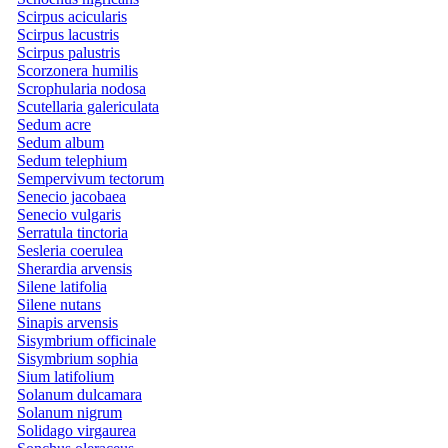
Scirpus acicularis
Scirpus lacustris
Scirpus palustris
Scorzonera humilis
Scrophularia nodosa
Scutellaria galericulata
Sedum acre
Sedum album
Sedum telephium
Sempervivum tectorum
Senecio jacobaea
Senecio vulgaris
Serratula tinctoria
Sesleria coerulea
Sherardia arvensis
Silene latifolia
Silene nutans
Sinapis arvensis
Sisymbrium officinale
Sisymbrium sophia
Sium latifolium
Solanum dulcamara
Solanum nigrum
Solidago virgaurea