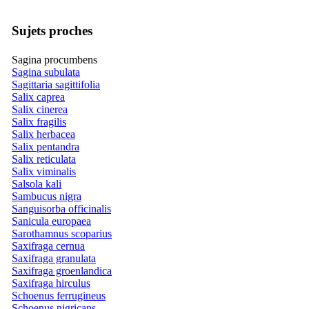
Sujets proches
Sagina procumbens
Sagina subulata
Sagittaria sagittifolia
Salix caprea
Salix cinerea
Salix fragilis
Salix herbacea
Salix pentandra
Salix reticulata
Salix viminalis
Salsola kali
Sambucus nigra
Sanguisorba officinalis
Sanicula europaea
Sarothamnus scoparius
Saxifraga cernua
Saxifraga granulata
Saxifraga groenlandica
Saxifraga hirculus
Schoenus ferrugineus
Schoenus nigricans