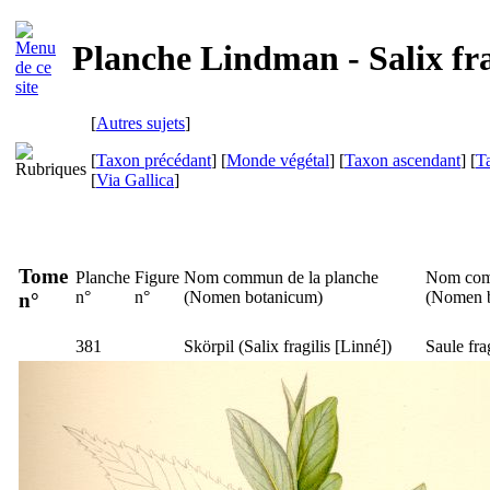
Planche Lindman - Salix fra
[
Autres sujets
]
[
Taxon précédant
] [
Monde végétal
] [
Taxon ascendant
] [
T
[
Via Gallica
]
Tome
Planche
Figure
Nom commun de la planche
Nom com
n°
n°
(
Nomen botanicum
)
(
Nomen 
n°
381
Skörpil
(
Salix fragilis
[Linné])
Saule fra