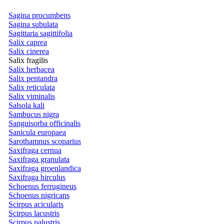
Sagina procumbens
Sagina subulata
Sagittaria sagittifolia
Salix caprea
Salix cinerea
Salix fragilis
Salix herbacea
Salix pentandra
Salix reticulata
Salix viminalis
Salsola kali
Sambucus nigra
Sanguisorba officinalis
Sanicula europaea
Sarothamnus scoparius
Saxifraga cernua
Saxifraga granulata
Saxifraga groenlandica
Saxifraga hirculus
Schoenus ferrugineus
Schoenus nigricans
Scirpus acicularis
Scirpus lacustris
Scirpus palustris