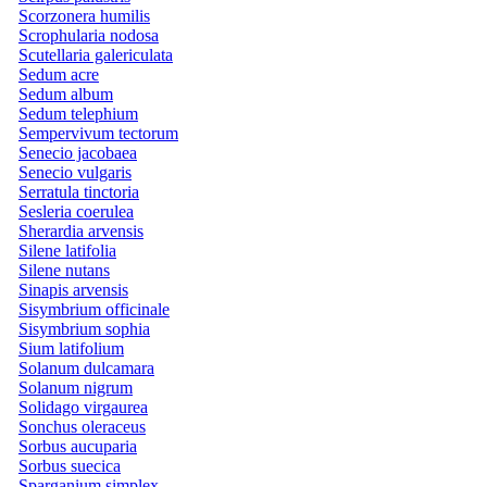
Scorzonera humilis
Scrophularia nodosa
Scutellaria galericulata
Sedum acre
Sedum album
Sedum telephium
Sempervivum tectorum
Senecio jacobaea
Senecio vulgaris
Serratula tinctoria
Sesleria coerulea
Sherardia arvensis
Silene latifolia
Silene nutans
Sinapis arvensis
Sisymbrium officinale
Sisymbrium sophia
Sium latifolium
Solanum dulcamara
Solanum nigrum
Solidago virgaurea
Sonchus oleraceus
Sorbus aucuparia
Sorbus suecica
Sparganium simplex