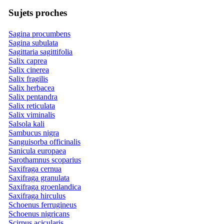
Sujets proches
Sagina procumbens
Sagina subulata
Sagittaria sagittifolia
Salix caprea
Salix cinerea
Salix fragilis
Salix herbacea
Salix pentandra
Salix reticulata
Salix viminalis
Salsola kali
Sambucus nigra
Sanguisorba officinalis
Sanicula europaea
Sarothamnus scoparius
Saxifraga cernua
Saxifraga granulata
Saxifraga groenlandica
Saxifraga hirculus
Schoenus ferrugineus
Schoenus nigricans
Scirpus acicularis