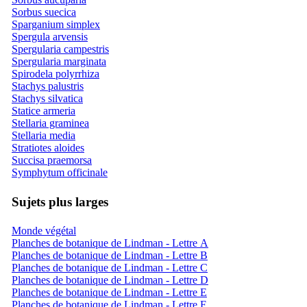
Sorbus suecica
Sparganium simplex
Spergula arvensis
Spergularia campestris
Spergularia marginata
Spirodela polyrrhiza
Stachys palustris
Stachys silvatica
Statice armeria
Stellaria graminea
Stellaria media
Stratiotes aloides
Succisa praemorsa
Symphytum officinale
Sujets plus larges
Monde végétal
Planches de botanique de Lindman - Lettre A
Planches de botanique de Lindman - Lettre B
Planches de botanique de Lindman - Lettre C
Planches de botanique de Lindman - Lettre D
Planches de botanique de Lindman - Lettre E
Planches de botanique de Lindman - Lettre F