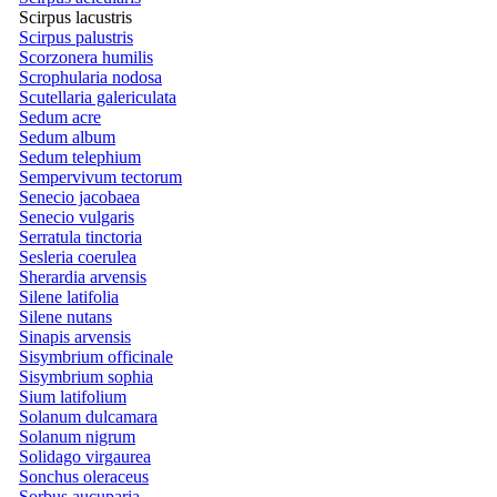
Scirpus lacustris
Scirpus palustris
Scorzonera humilis
Scrophularia nodosa
Scutellaria galericulata
Sedum acre
Sedum album
Sedum telephium
Sempervivum tectorum
Senecio jacobaea
Senecio vulgaris
Serratula tinctoria
Sesleria coerulea
Sherardia arvensis
Silene latifolia
Silene nutans
Sinapis arvensis
Sisymbrium officinale
Sisymbrium sophia
Sium latifolium
Solanum dulcamara
Solanum nigrum
Solidago virgaurea
Sonchus oleraceus
Sorbus aucuparia