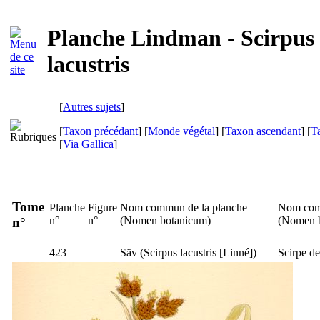
Planche Lindman - Scirpus
lacustris
[
Autres sujets
]
[
Taxon précédant
] [
Monde végétal
] [
Taxon ascendant
] [
T
[
Via Gallica
]
Tome
Planche
Figure
Nom commun de la planche
Nom com
n°
n°
(
Nomen botanicum
)
(
Nomen 
n°
423
Säv
(
Scirpus lacustris
[Linné])
Scirpe de