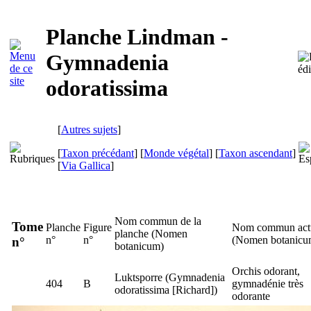
Planche Lindman -
Gymnadenia
odoratissima
[
Autres sujets
]
[
Taxon précédant
] [
Monde végétal
] [
Taxon ascendant
]
[
Via Gallica
]
Nom commun de la
Tome
Planche
Figure
Nom commun act
planche (
Nomen
n°
n°
(
Nomen botanic
n°
botanicum
)
Orchis odorant,
Luktsporre
(
Gymnadenia
404
B
gymnadénie très
odoratissima
[Richard])
odorante