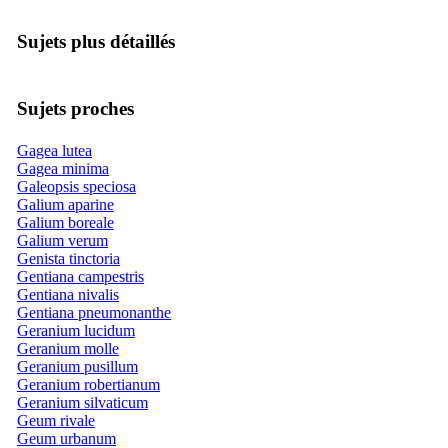
Sujets plus détaillés
Sujets proches
Gagea lutea
Gagea minima
Galeopsis speciosa
Galium aparine
Galium boreale
Galium verum
Genista tinctoria
Gentiana campestris
Gentiana nivalis
Gentiana pneumonanthe
Geranium lucidum
Geranium molle
Geranium pusillum
Geranium robertianum
Geranium silvaticum
Geum rivale
Geum urbanum