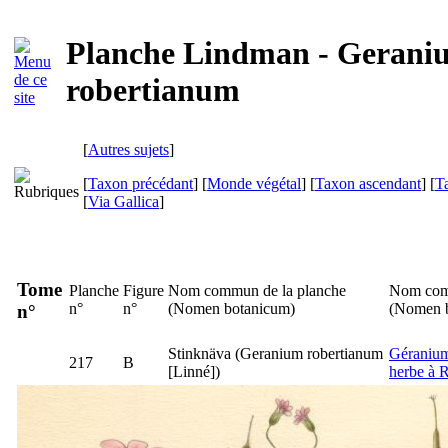
Planche Lindman - Gerani
robertianum
[
Autres sujets
]
[
Taxon précédant
] [
Monde végétal
] [
Taxon ascendant
] [
T
[
Via Gallica
]
Tome
Planche
Figure
Nom commun de la planche
Nom com
n°
n°
(
Nomen botanicum
)
(
Nomen 
n°
Stinknäva
(
Geranium robertianum
Géranium
217
B
[Linné])
herbe à 