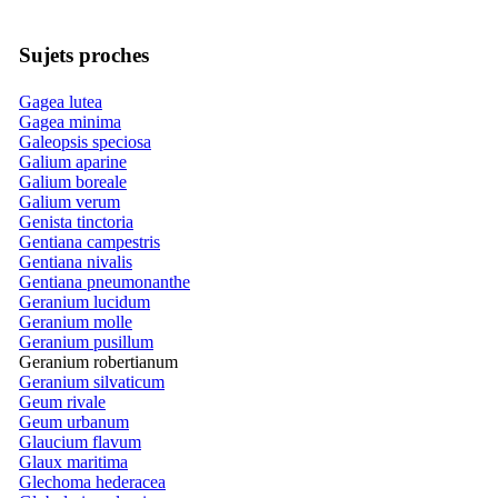
Sujets proches
Gagea lutea
Gagea minima
Galeopsis speciosa
Galium aparine
Galium boreale
Galium verum
Genista tinctoria
Gentiana campestris
Gentiana nivalis
Gentiana pneumonanthe
Geranium lucidum
Geranium molle
Geranium pusillum
Geranium robertianum
Geranium silvaticum
Geum rivale
Geum urbanum
Glaucium flavum
Glaux maritima
Glechoma hederacea