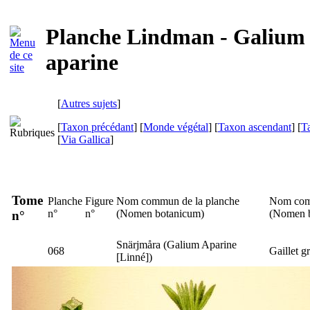
Planche Lindman - Galium
aparine
[
Autres sujets
]
[
Taxon précédant
] [
Monde végétal
] [
Taxon ascendant
] [
T
[
Via Gallica
]
Tome
Planche
Figure
Nom commun de la planche
Nom com
n°
n°
(
Nomen botanicum
)
(
Nomen 
n°
Snärjmåra
(
Galium Aparine
068
Gaillet g
[Linné])