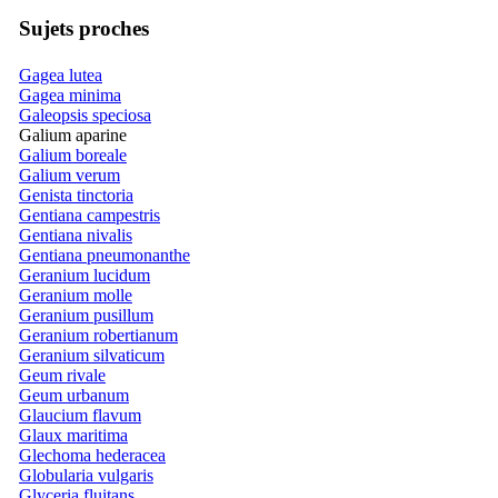
Sujets proches
Gagea lutea
Gagea minima
Galeopsis speciosa
Galium aparine
Galium boreale
Galium verum
Genista tinctoria
Gentiana campestris
Gentiana nivalis
Gentiana pneumonanthe
Geranium lucidum
Geranium molle
Geranium pusillum
Geranium robertianum
Geranium silvaticum
Geum rivale
Geum urbanum
Glaucium flavum
Glaux maritima
Glechoma hederacea
Globularia vulgaris
Glyceria fluitans