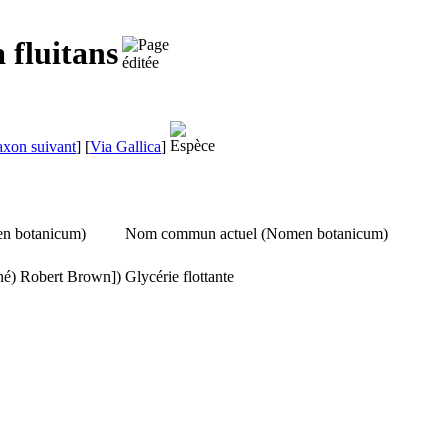
 fluitans
axon suivant
]
[
Via Gallica
]
n botanicum
)
Nom commun actuel (
Nomen botanicum
)
né) Robert Brown])
Glycérie flottante