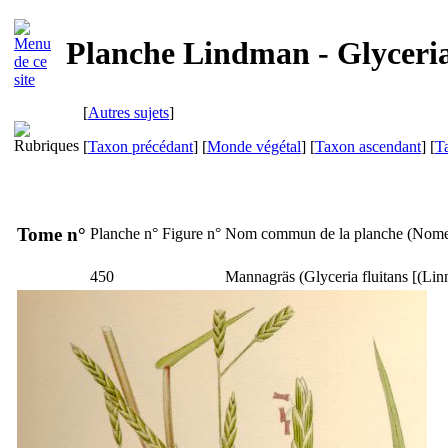
Planche Lindman - Glyceria
[
Autres sujets
]
[
Taxon précédant
] [
Monde végétal
] [
Taxon ascendant
] [
T
Tome n°
Planche n°
Figure n°
Nom commun de la planche (
Nome
450
Mannagräs
(
Glyceria fluitans
[(Lin