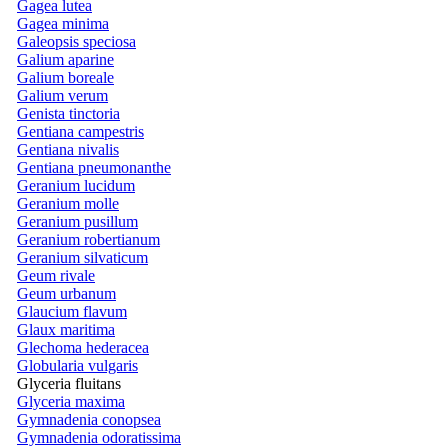
Gagea lutea
Gagea minima
Galeopsis speciosa
Galium aparine
Galium boreale
Galium verum
Genista tinctoria
Gentiana campestris
Gentiana nivalis
Gentiana pneumonanthe
Geranium lucidum
Geranium molle
Geranium pusillum
Geranium robertianum
Geranium silvaticum
Geum rivale
Geum urbanum
Glaucium flavum
Glaux maritima
Glechoma hederacea
Globularia vulgaris
Glyceria fluitans
Glyceria maxima
Gymnadenia conopsea
Gymnadenia odoratissima