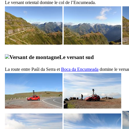
Le versant oriental domine le col de l’
Encumeada
.
Le versant sud
La route entre
Paúl da Serra
et
Boca da Encumeada
domine le versant