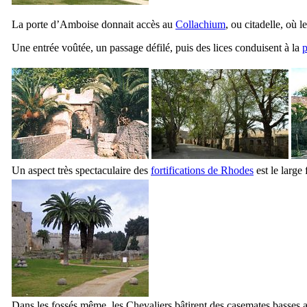
La porte d’Amboise donnait accès au
Collachium
, ou citadelle, où l
Une entrée voûtée, un passage défilé, puis des lices conduisent à la
p
Un aspect très spectaculaire des
fortifications de Rhodes
est le large 
Dans les fossés même, les Chevaliers bâtirent des casemates basses a