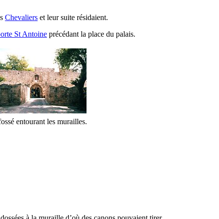
es
Chevaliers
et leur suite résidaient.
orte St Antoine
précédant la place du palais.
fossé entourant les murailles.
dossées à la muraille d’où des canons pouvaient tirer.