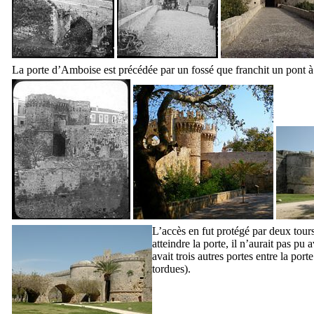
La porte d’Amboise est précédée par un fossé que franchit un pont à
L’accès en fut protégé par deux tour
atteindre la porte, il n’aurait pas pu
avait trois autres portes entre la por
tordues).