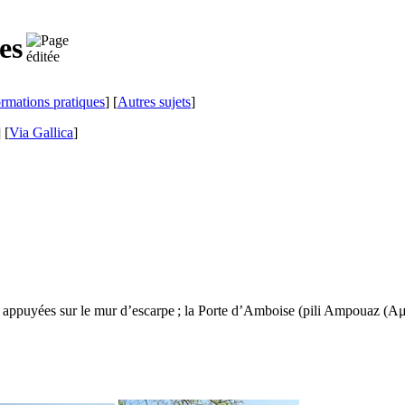
es
ormations pratiques
] [
Autres sujets
]
]
[
Via Gallica
]
 appuyées sur le mur d’escarpe ; la Porte d’Amboise (
pili Ampouaz
(
Αμ