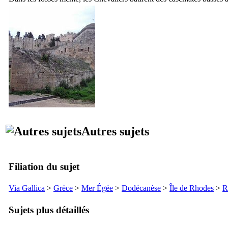
Autres sujets
Filiation du sujet
Via Gallica
>
Grèce
>
Mer Égée
>
Dodécanèse
>
Île de Rhodes
>
R
Sujets plus détaillés