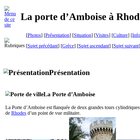
La porte d’Amboise à Rhod
[
Photos
] [
Présentation
] [
Situation
] [
Visites
] [
Culture
] [
Inf
[
Sujet précédant
] [
Grèce
] [
Sujet ascendant
] [
Sujet suivant
Présentation
La Porte d’Amboise
La Porte d’Amboise est flanquée de deux grandes tours cylindriques
de
Rhodes
d’un point de vue militaire.