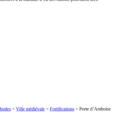
hodes
>
Ville médiévale
>
Fortifications
> Porte d’Amboise