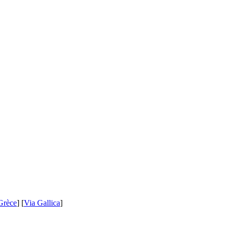
Grèce
] [
Via Gallica
]