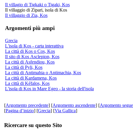
Il villagio di Tigkaki o Tigaki, Kos
Il villaggio di Zipari, isola di Kos
Il villaggio di Zia, Kos
Argomenti più ampi
Grecia
L'isola di Kos - carta interattiva
La città di Kos o Cos, Kos
Il sito di Kos Asclepion, Kos
La città di Asfendiou, Kos
La città di Pyli, Kos
La città di Antimahia o Antimachia, Kos
La città di Kardamena, Kos
La città di Kéfalos, Kos
L'isola di Kos in Mare Egeo - la storia dell'isola
[
Argomento precedente
] [
Argomento ascendente
] [
Argomento segue
[
Pagina d’inizio
] [
Grecia
] [
Via Gallica
]
Ricercare su questo Sito