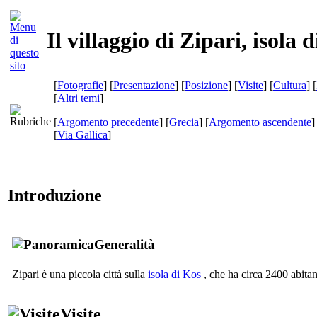
Il villaggio di Zipari, isola 
[
Fotografie
] [
Presentazione
] [
Posizione
] [
Visite
] [
Cultura
] [
[
Altri temi
]
[
Argomento precedente
] [
Grecia
] [
Argomento ascendente
]
[
Via Gallica
]
Introduzione
Generalità
Zipari è una piccola città sulla
isola di Kos
, che ha circa 2400 abitan
Visite