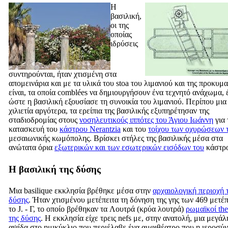
Η
βασιλική,
οι της
οποίας
ιδρύσεις
συντηρούνται, ήταν χτισμένη στα
απομεινάρια και με τα υλικά του
stoa του
λιμανιού και της προκυμα
είναι, τα οποία comblées να δημιουργήσουν ένα τεχνητό ανάχωμα, 
ώστε η βασιλική εξουσίασε τη συνοικία του λιμανιού. Περίπου μια
χιλιετία αργότερα, τα ερείπια της βασιλικής εξυπηρέτησαν της
σταδιοδρομίας στους
νοσηλευτικούς ιππότες του Άγιου Ιωάννη
για 
κατασκευή του
κάστρου Nerantzia
και του
τοίχου των οχυρώσεων 
μεσαιωνικής κωμόπολης. Βρίσκει στήλες της βασιλικής μέσα στα
ανώτατα όρια
εξωτερικών και των εσωτερικών εισόδων του
κάστρ
Η βασιλική της δύσης
Μια basilique εκκλησία βρέθηκε μέσα στην
αρχαιολογική περιοχή 
δύσης
. Ήταν χτισμένου μετέπειτα τη δόνηση της γης των 469 μετέπ
το J. - Γ, το οποίο βρέθηκαν τα
Λουτρά
(κρύα λουτρά)
ρωμαϊκοί th
της δύσης
. Η εκκλησία είχε τρεις nefs με, στην ανατολή, μια μεγάλ
αψίδα στο ημικύκλιο που περιέλαβε ένα αμφιθέατρο που η ιεροσύ