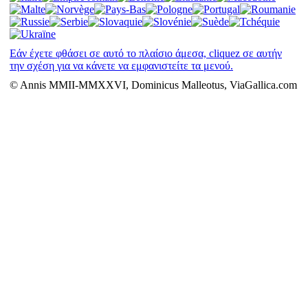
Εάν έχετε φθάσει σε αυτό το πλαίσιο άμεσα, cliquez σε αυτήν
την σχέση για να κάνετε να εμφανιστείτε τα μενού.
© Annis MMII-MMXXVI, Dominicus Malleotus, ViaGallica.com