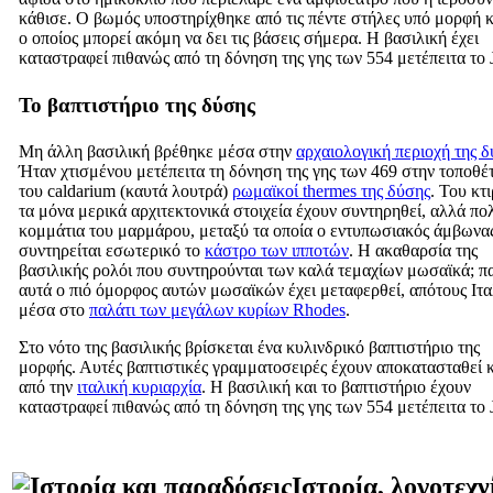
κάθισε. Ο βωμός υποστηρίχθηκε από τις πέντε στήλες υπό μορφή 
ο οποίος μπορεί ακόμη να δει τις βάσεις σήμερα. Η βασιλική έχει
καταστραφεί πιθανώς από τη δόνηση της γης των 554 μετέπειτα το J.
Το βαπτιστήριο της δύσης
Μη άλλη βασιλική βρέθηκε μέσα στην
αρχαιολογική περιοχή της 
Ήταν χτισμένου μετέπειτα τη δόνηση της γης των 469 στην τοποθέ
του caldarium (καυτά λουτρά)
ρωμαϊκοί thermes της δύσης
. Του κτ
τα μόνα μερικά αρχιτεκτονικά στοιχεία έχουν συντηρηθεί, αλλά πο
κομμάτια του μαρμάρου, μεταξύ τα οποία ο εντυπωσιακός άμβωνας
συντηρείται εσωτερικό το
κάστρο των ιπποτών
. Η ακαθαρσία της
βασιλικής ρολόι που συντηρούνται των καλά τεμαχίων μωσαϊκά; π
αυτά ο πιό όμορφος αυτών μωσαϊκών έχει μεταφερθεί, απότους Ιτα
μέσα στο
παλάτι των μεγάλων κυρίων Rhodes
.
Στο νότο της βασιλικής βρίσκεται ένα κυλινδρικό βαπτιστήριο της
μορφής. Αυτές βαπτιστικές γραμματοσειρές έχουν αποκατασταθεί 
από την
ιταλική κυριαρχία
. Η βασιλική και το βαπτιστήριο έχουν
καταστραφεί πιθανώς από τη δόνηση της γης των 554 μετέπειτα το J.
Ιστορία, λογοτεχν