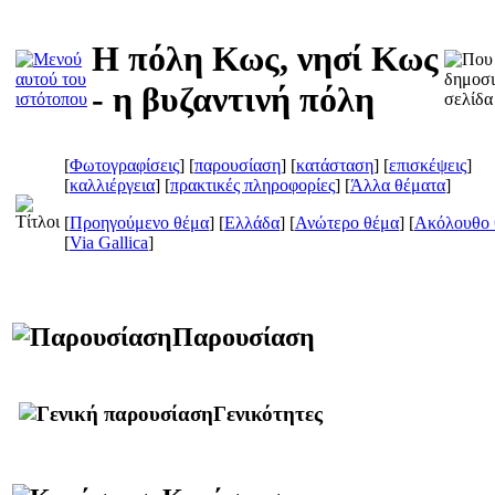
Η πόλη Κως, νησί Κως
- η βυζαντινή πόλη
[
Φωτογραφίσεις
] [
παρουσίαση
] [
κατάσταση
] [
επισκέψεις
]
[
καλλιέργεια
] [
πρακτικές πληροφορίες
] [
Άλλα θέματα
]
[
Προηγούμενο θέμα
] [
Ελλάδα
] [
Ανώτερο θέμα
] [
Ακόλουθο 
[
Via Gallica
]
Παρουσίαση
Γενικότητες