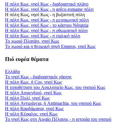
Η πόλη Κως, νησί Κως - διαδραστικό πλάνο
Η πόλη Κως, νησί Κως - η gréco-romaine πόλη
Η πόλη Κως, νησί Κως - η βυζαντινή πόλη
Η πόλη Κως, νησί Κως - η μεσαιωνική πόλη
Η πόλη Κως, νησί Κως - το κάστρο Nératzia
Η πόλη Κως, νησί Κως - η οθωμανική πόλη
Η πόλη Κως, νησί Κως - η ιταλική πόλη
Το χωριό Πλατάνι, νησί Κως
Το χωριό και η θερμική πηγή Empros, νησί Κως
Πιό ευρέα θέματα
Ελλάδα
Το νησί Κως - διαδραστικός χάρτης
Η πόλη Κως, ή Cos, νησί Κως
Η τοποθέτηση του Ασκληπιείο Κως, του νησιού Κως
Η πόλη Ασφενδιού, νησί Κως
Η πόλη Πυλί, νησί Κως
Η πόλη Αντιμάχεια, ή Antimachia, του νησιού Κως
Η πόλη Καρδάμαινα, νησί Κως
Η πόλη Κέφαλος, νησί Κως
Το νησί Κως στη Αιγαίο Πέλαγος - η ιστορία του νησιού