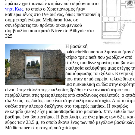
πρώτων χριστιανικών κτιρίων που ιδρύονται στο
νησί Κως
, το οποίο ο Χριστιανισμός ήταν
καθιερωμένος στο
IVe
αιώνας, όπως πιστοποιεί η
συμμετοχή évêque Meliphron Κως σε
συνεδριάσεις του πρώτου οικουμενικού
συμβουλίου που κρατά Nicée σε Bithynie στα
325.
Η βασιλική
paléochrétienne του λιμανιού ήταν έ
κτίριο τρεις nefs που χωρίζουν από
στήλες του lisse γρανίτη του βαρελι
εκκλησία καλύφθηκε μιας στέγης τη
διαμόρφωσης του ξύλου. Κεντρική 
που ήταν η πιό ευρεία, τελειώθηκε 
μια ημικυκλική αψίδα στην ακρότητ
είναι. Στην είσοδο της εκκλησίας βρέθηκε ένα ανοικτό άτριο που
περιβάλλεται στις τρεις πλευρές από ατσάλινους σκελετούς, ο ατσά
σκελετός της δύσης που είναι στην διπλή κιονοστοιχία. Από το άτρι
σκάλα στην πλευρά διεξήγαγε στο τριμερές narthex. Η ακριβώς
εκκλησία (naos) είχε μια ακαθαρσία στο μωσαϊκό. Στην ευθεία πλ
βρέθηκε ένα βαπτιστήριο. Η βασιλική είχε ένα μήκος των 62 μ και 
εύρος των 23,5 μ, το οποίο έκανε ένας των πιό μεγάλων βασιλικών
Méditerranée στη στιγμή πού χτίστηκε.