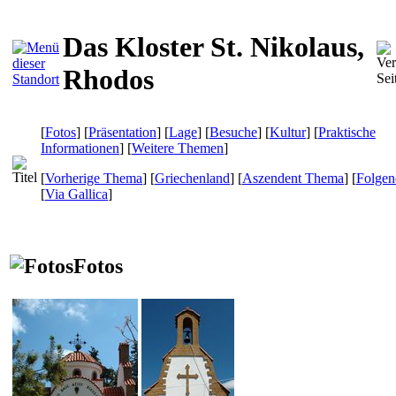
Das Kloster St. Nikolaus,
Rhodos
[
Fotos
] [
Präsentation
] [
Lage
] [
Besuche
] [
Kultur
] [
Praktische
Informationen
] [
Weitere Themen
]
[
Vorherige Thema
] [
Griechenland
] [
Aszendent Thema
] [
Folge
[
Via Gallica
]
Fotos