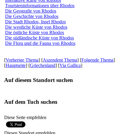
Interaktive Karte von Rhodos
Touristeninformationen über Rhodos
Die Geografie von Rhodos
Die Geschichte von Rhodos
Die Stadt Rhodos, Insel Rhodos
Die westliche Küste von Rhodos
Die östliche Küste von Rhodos
Die südländische Küste von Rhodos
Die Flora und die Fauna von Rhodos
[
Vorherige Thema
] [
Aszendent Thema
] [
Folgende Thema
]
[
Hauptseite
] [
Griechenland
] [
Via Gallica
]
Auf diesem Standort suchen
Auf dem Tuch suchen
Diese Seite empfehlen
Diesen Standort empfehlen