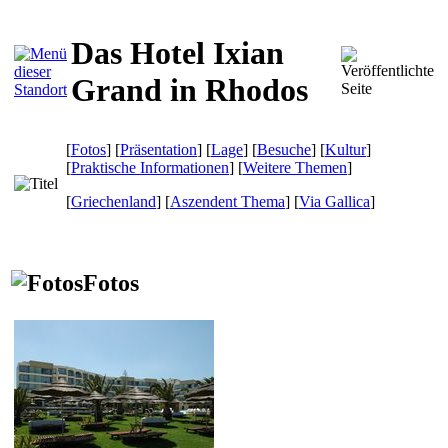
Das Hotel Ixian
Grand in Rhodos
[
Fotos
] [
Präsentation
] [
Lage
] [
Besuche
] [
Kultur
]
[
Praktische Informationen
] [
Weitere Themen
]
[
Griechenland
] [
Aszendent Thema
]
[
Via Gallica
]
Fotos