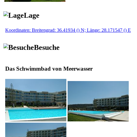
Lage
Koordinaten: Breitengrad: 36.41934 () N; Länge: 28.171547 () E
Besuche
Das Schwimmbad von Meerwasser