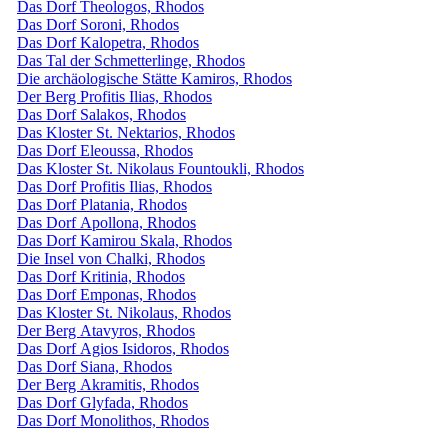
Das Dorf Theologos, Rhodos
Das Dorf Soroni, Rhodos
Das Dorf Kalopetra, Rhodos
Das Tal der Schmetterlinge, Rhodos
Die archäologische Stätte Kamiros, Rhodos
Der Berg Profitis Ilias, Rhodos
Das Dorf Salakos, Rhodos
Das Kloster St. Nektarios, Rhodos
Das Dorf Eleoussa, Rhodos
Das Kloster St. Nikolaus Fountoukli, Rhodos
Das Dorf Profitis Ilias, Rhodos
Das Dorf Platania, Rhodos
Das Dorf Apollona, ​​Rhodos
Das Dorf Kamirou Skala, Rhodos
Die Insel von Chalki, Rhodos
Das Dorf Kritinia, Rhodos
Das Dorf Emponas, Rhodos
Das Kloster St. Nikolaus, Rhodos
Der Berg Atavyros, Rhodos
Das Dorf Agios Isidoros, Rhodos
Das Dorf Siana, Rhodos
Der Berg Akramitis, Rhodos
Das Dorf Glyfada, Rhodos
Das Dorf Monolithos, Rhodos