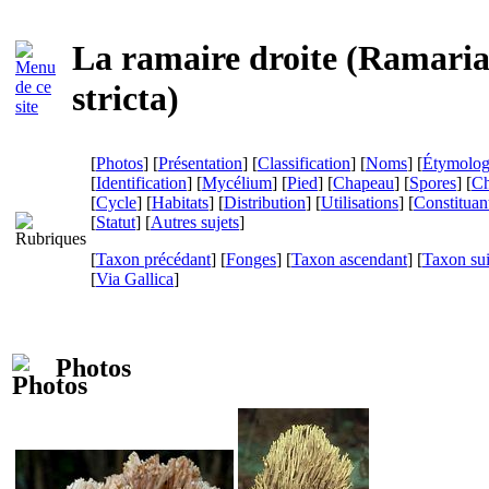
La ramaire droite (
Ramari
stricta
)
[
Photos
] [
Présentation
] [
Classification
] [
Noms
] [
Étymolog
[
Identification
] [
Mycélium
] [
Pied
] [
Chapeau
] [
Spores
] [
Ch
[
Cycle
] [
Habitats
] [
Distribution
] [
Utilisations
] [
Constituan
[
Statut
] [
Autres sujets
]
[
Taxon précédant
] [
Fonges
] [
Taxon ascendant
] [
Taxon su
[
Via Gallica
]
Photos