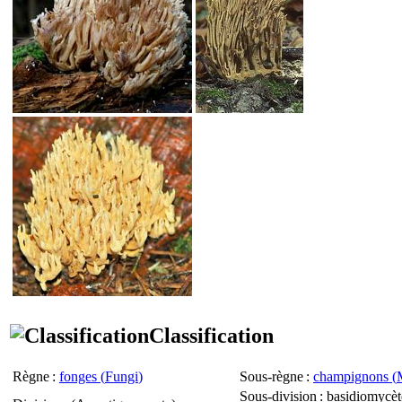
Classification
Règne
:
fonges (
Fungi
)
Sous-règne
:
champignons (
Sous-division
: basidiomycèt