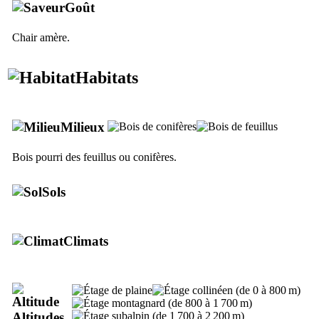
Goût
Chair amère.
Habitats
Milieux
Bois pourri des feuillus ou conifères.
Sols
Climats
Altitudes