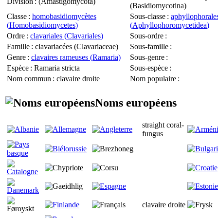
Division
: (
Amastigomycota
)
(
Basidiomycotina
)
Classe
:
homobasidiomycètes
Sous-classe
:
aphyllophorale
(
Homobasidiomycetes
)
(
Aphyllophoromycetidea
)
Ordre
:
clavariales (
Clavariales
)
Sous-ordre
:
Famille
: clavariacées (
Clavariaceae
)
Sous-famille
:
Genre
:
clavaires rameuses (
Ramaria
)
Sous-genre
:
Espèce
:
Ramaria stricta
Sous-espèce
:
Nom commun
: clavaire droite
Nom populaire
:
Noms européens
straight coral-
fungus
clavaire droite