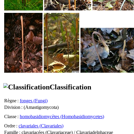
Classification
Règne
:
fonges (
Fungi
)
Division
: (
Amastigomycota
)
Classe
:
homobasidiomycètes (
Homobasidiomycetes
)
Ordre
:
clavariales (
Clavariales
)
Famille
: clavariacées (
Clavariaceae
) /
Clavariadelphaceae