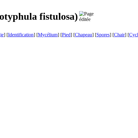
typhula fistulosa
)
ie
] [
Identification
] [
Mycélium
] [
Pied
] [
Chapeau
] [
Spores
] [
Chair
] [
Cyc