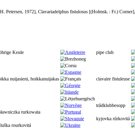
.H. Petersen, 1972],
Clavariadelphus fistulosus
[(Holmsk. : Fr.) Corner]
öhrige Keule
pipe club
ikka nuijasieni, hoikkanuijakas
clavaire fistuleuse
trådklubbesopp
uławniczka rurkowata
kyjovka rúrkovitá
luška rourkovitá