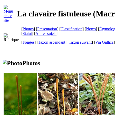
La clavaire fistuleuse (
Macro
[
Photos
] [
Présentation
] [
Classification
] [
Noms
] [
Étymolog
[
Statut
] [
Autres sujets
]
[
Fonges
] [
Taxon ascendant
] [
Taxon suivant
]
[
Via Gallica
]
Photos