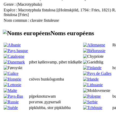
Genre
: (
Macrotyphula
)
Espèce
:
Macrotyphula fistulosa
[(Holmskjöld, 1794 : Fries, 1821) R
fistulosa
[Fries]
Nom commun
: clavaire fistuleuse
Noms européens
R
pibet køllesvamp, pibet trådkølle
ho
csöves bunkósgomba
pijpeknotszwam
b
рогатик дудчатый
pipklubba, stor pipklubba
pa