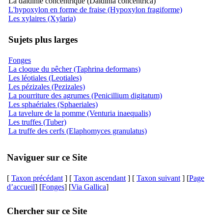
La daldinie concentrique (Daldinia concentrica)
L'hypoxylon en forme de fraise (Hypoxylon fragiforme)
Les xylaires (Xylaria)
Sujets plus larges
Fonges
La cloque du pêcher (Taphrina deformans)
Les léotiales (Leotiales)
Les pézizales (Pezizales)
La pourriture des agrumes (Penicillium digitatum)
Les sphaériales (Sphaeriales)
La tavelure de la pomme (Venturia inaequalis)
Les truffes (Tuber)
La truffe des cerfs (Elaphomyces granulatus)
Naviguer sur ce Site
[
Taxon précédant
] [
Taxon ascendant
] [
Taxon suivant
] [
Page
d’accueil
] [
Fonges
] [
Via Gallica
]
Chercher sur ce Site