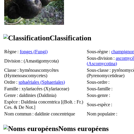
Classification
Règne
:
fonges (
Fungi
)
Sous-règne
:
champignon
Sous-division
:
ascomycè
Division
: (
Amastigomycota
)
(
Ascomycotina
)
Classe
: hyménoascomycètes
Sous-classe
: pyrénomycè
(
Hymenoascomycetes
)
(
Pyrenomycetideae
)
Ordre
:
sphaériales (
Sphaeriales
)
Sous-ordre
:
Famille
: xylariacées (
Xylariaceae
)
Sous-famille
:
Genre
: daldinies (
Daldinia
)
Sous-genre
:
Espèce
:
Daldinia concentrica
[(Bolt. : Fr.)
Sous-espèce
:
Ces. & De Not.]
Nom commun
: daldinie concentrique
Nom populaire
:
Noms européens