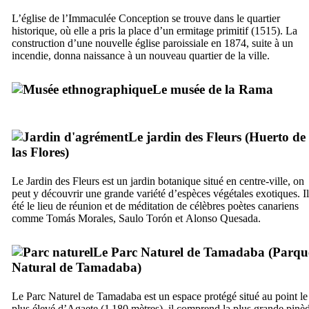
L’église de l’Immaculée Conception se trouve dans le quartier
historique, où elle a pris la place d’un ermitage primitif (1515). La
construction d’une nouvelle église paroissiale en 1874, suite à un
incendie, donna naissance à un nouveau quartier de la ville.
Le musée de la
Rama
Le jardin des Fleurs (
Huerto de
las Flores
)
Le Jardin des Fleurs est un jardin botanique situé en centre-ville, on
peut y découvrir une grande variété d’espèces végétales exotiques. Il
été le lieu de réunion et de méditation de célèbres poètes canariens
comme
Tomás Morales
,
Saulo Torón
et
Alonso Quesada
.
Le Parc Naturel de
Tamadaba
(
Parqu
Natural de Tamadaba
)
Le Parc Naturel de
Tamadaba
est un espace protégé situé au point le
plus élevé d’
Agaete
(1 180 mètres), il comprend la plus grande pinè