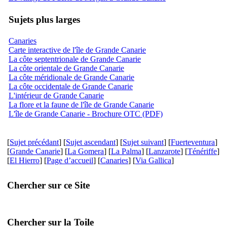
Sujets plus larges
Canaries
Carte interactive de l'île de Grande Canarie
La côte septentrionale de Grande Canarie
La côte orientale de Grande Canarie
La côte méridionale de Grande Canarie
La côte occidentale de Grande Canarie
L'intérieur de Grande Canarie
La flore et la faune de l'île de Grande Canarie
L'île de Grande Canarie - Brochure OTC (PDF)
[
Sujet précédant
] [
Sujet ascendant
] [
Sujet suivant
] [
Fuerteventura
]
[
Grande Canarie
] [
La Gomera
] [
La Palma
] [
Lanzarote
] [
Ténériffe
]
[
El Hierro
] [
Page d’accueil
] [
Canaries
] [
Via Gallica
]
Chercher sur ce Site
Chercher sur la Toile