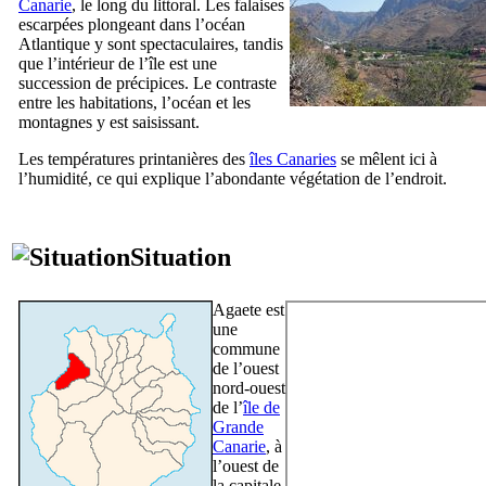
Canarie
, le long du littoral. Les falaises
escarpées plongeant dans l’océan
Atlantique y sont spectaculaires, tandis
que l’intérieur de l’île est une
succession de précipices. Le contraste
entre les habitations, l’océan et les
montagnes y est saisissant.
Les températures printanières des
îles Canaries
se mêlent ici à
l’humidité, ce qui explique l’abondante végétation de l’endroit.
Situation
Agaete
est
une
commune
de l’ouest
nord-ouest
de l’
île de
Grande
Canarie
, à
l’ouest de
la capitale,