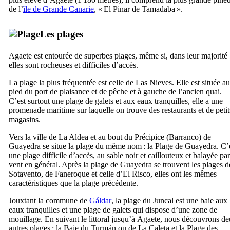
de l’
île de Grande Canarie
, «
El Pinar de Tamadaba
».
Les plages
Agaete
est entourée de superbes plages, même si, dans leur majorité
elles sont rocheuses et difficiles d’accès.
La plage la plus fréquentée est celle de
Las Nieves
. Elle est située au
pied du port de plaisance et de pêche et à gauche de l’ancien quai.
C’est surtout une plage de galets et aux eaux tranquilles, elle a une
promenade maritime sur laquelle on trouve des restaurants et de petit
magasins.
Vers la ville de
La Aldea
et au bout du Précipice (
Barranco
) de
Guayedra
se situe la plage du même nom : la Plage de
Guayedra
. C’
une plage difficile d’accès, au sable noir et caillouteux et balayée par
vent en général. Après la plage de
Guayedra
se trouvent les plages d
Sotavento
, de
Faneroque
et celle d’
El Risco
, elles ont les mêmes
caractéristiques que la plage précédente.
Jouxtant la commune de
Gáldar
, la plage du
Juncal
est une baie aux
eaux tranquilles et une plage de galets qui dispose d’une zone de
mouillage. En suivant le littoral jusqu’à
Agaete
, nous découvrons d
autres plages : la Baie du
Turmán
ou de
La Caleta
et la Plage des