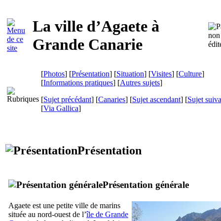
La ville d’
Agaete
à
Grande Canarie
[
Photos
] [
Présentation
] [
Situation
] [
Visites
] [
Culture
]
[
Informations pratiques
] [
Autres sujets
]
[
Sujet précédant
] [
Canaries
] [
Sujet ascendant
] [
Sujet suiv
[
Via Gallica
]
Présentation
Présentation générale
Agaete
est une petite ville de marins
située au nord-ouest de l’
île de Grande