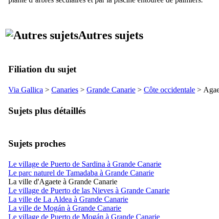
Autres sujets
Filiation du sujet
Via Gallica
>
Canaries
>
Grande Canarie
>
Côte occidentale
>
Agae
Sujets plus détaillés
Sujets proches
Le village de Puerto de Sardina à Grande Canarie
Le parc naturel de Tamadaba à Grande Canarie
La ville d'Agaete à Grande Canarie
Le village de Puerto de las Nieves à Grande Canarie
La ville de La Aldea à Grande Canarie
La ville de Mogán à Grande Canarie
Le village de Puerto de Mogán à Grande Canarie