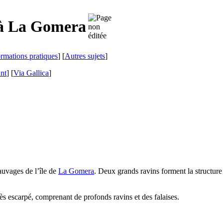
à
La Gomera
ormations pratiques
] [
Autres sujets
]
ant
]
[
Via Gallica
]
auvages de l’île de
La Gomera
. Deux grands ravins forment la structure
très escarpé, comprenant de profonds ravins et des falaises.