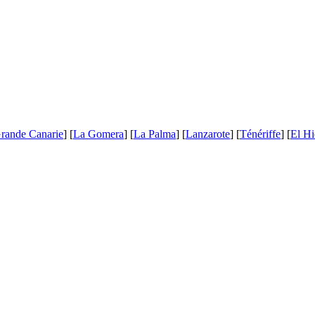
rande Canarie
] [
La Gomera
] [
La Palma
] [
Lanzarote
] [
Ténériffe
] [
El Hi