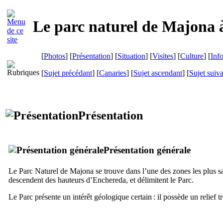
Le parc naturel de
Majona
[
Photos
] [
Présentation
] [
Situation
] [
Visites
] [
Culture
] [
Inf
[
Sujet précédant
] [
Canaries
] [
Sujet ascendant
] [
Sujet suiv
Présentation
Présentation générale
Le Parc Naturel de
Majona
se trouve dans l’une des zones les plus s
descendent des hauteurs d’
Enchereda
, et délimitent le Parc.
Le Parc présente un intérêt géologique certain : il possède un relief 