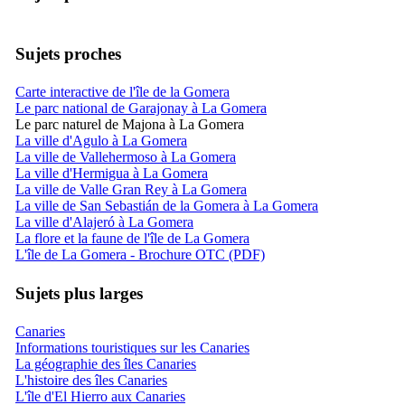
Sujets proches
Carte interactive de l'île de la Gomera
Le parc national de Garajonay à La Gomera
Le parc naturel de Majona à La Gomera
La ville d'Agulo à La Gomera
La ville de Vallehermoso à La Gomera
La ville d'Hermigua à La Gomera
La ville de Valle Gran Rey à La Gomera
La ville de San Sebastián de la Gomera à La Gomera
La ville d'Alajeró à La Gomera
La flore et la faune de l'île de La Gomera
L'île de La Gomera - Brochure OTC (PDF)
Sujets plus larges
Canaries
Informations touristiques sur les Canaries
La géographie des îles Canaries
L'histoire des îles Canaries
L'île d'El Hierro aux Canaries