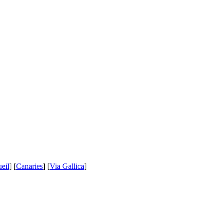
eil
] [
Canaries
] [
Via Gallica
]