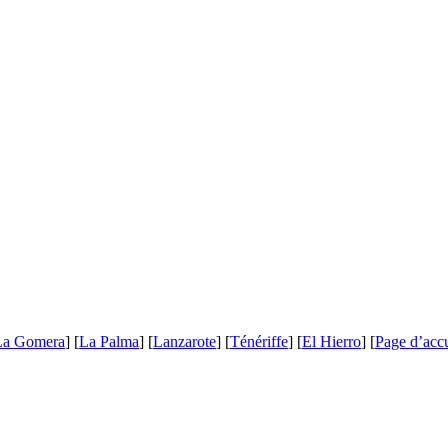
La Gomera
] [
La Palma
] [
Lanzarote
] [
Ténériffe
] [
El Hierro
] [
Page d’accu