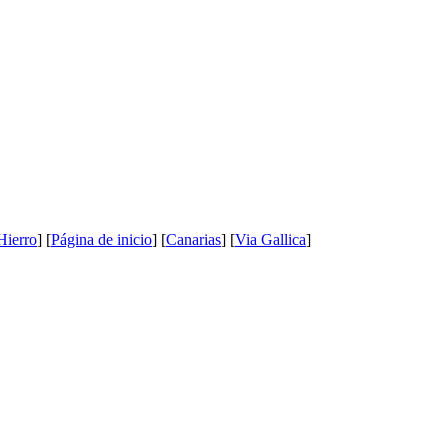
Hierro
] [
Página de inicio
] [
Canarias
] [
Via Gallica
]