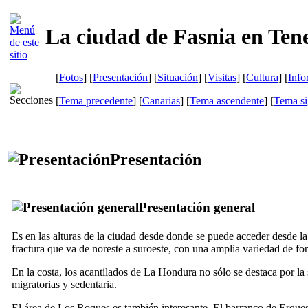
La ciudad de Fasnia en Tene
[
Fotos
] [
Presentación
] [
Situación
] [
Visitas
] [
Cultura
] [
Info
[
Tema precedente
] [
Canarias
] [
Tema ascendente
] [
Tema si
Presentación
Presentación general
Es en las alturas de la ciudad desde donde se puede acceder desde l
fractura que va de noreste a suroeste, con una amplia variedad de f
En la costa, los acantilados de
La Hondura
no sólo se destaca por la
migratorias y sedentaria.
El área de
Los Roques
es también interesante. El barranco de
Erque