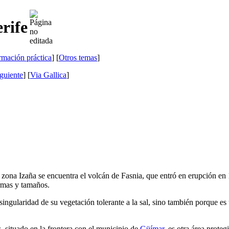
rife
rmación práctica
] [
Otros temas
]
guiente
]
[
Via Gallica
]
a zona
Izaña
se encuentra el volcán de
Fasnia
, que entró en erupción en 
ormas y tamaños.
 singularidad de su vegetación tolerante a la sal, sino también porque 
s
, situado en la frontera con el municipio de
Güímar
, es otra área proteg