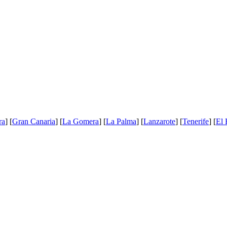
ra
] [
Gran Canaria
] [
La Gomera
] [
La Palma
] [
Lanzarote
] [
Tenerife
] [
El 