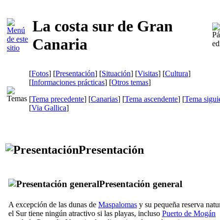
La costa sur de Gran
Canaria
[
Fotos
] [
Presentación
] [
Situación
] [
Visitas
] [
Cultura
]
[
Informaciones prácticas
] [
Otros temas
]
[
Tema precedente
] [
Canarias
] [
Tema ascendente
] [
Tema sigui
[
Via Gallica
]
Presentación
Presentación general
A excepción de las dunas de
Maspalomas
y su pequeña reserva natur
el Sur tiene ningún atractivo si las playas, incluso
Puerto de Mogán